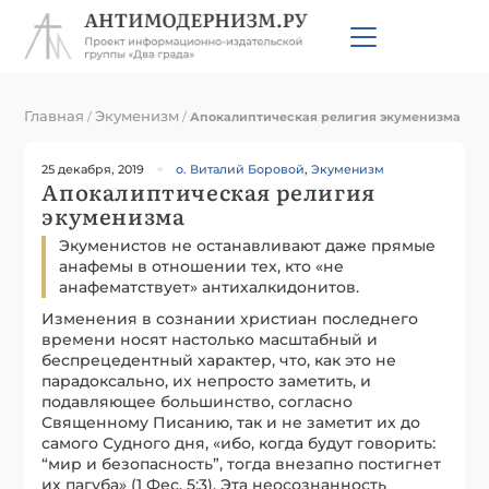
Главная
Экуменизм
/
/
Апокалиптическая религия экуменизма
25 декабря, 2019
о. Виталий Боровой
,
Экуменизм
Апокалиптическая религия
экуменизма
Экуменистов не останавливают даже прямые
анафемы в отношении тех, кто «не
анафематствует» антихалкидонитов.
Изменения в сознании христиан последнего
времени носят настолько масштабный и
беспрецедентный характер, что, как это не
парадоксально, их непросто заметить, и
подавляющее большинство, согласно
Священному Писанию, так и не заметит их до
самого Судного дня, «ибо, когда будут говорить:
“мир и безопасность”, тогда внезапно постигнет
их пагуба» (1 Фес. 5:3). Эта неосознанность