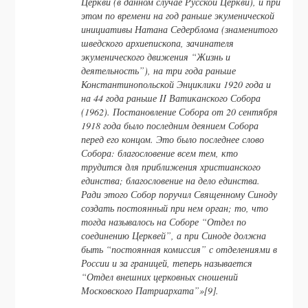
Церкви (в данном случае Русской Церкви), и при
этом по времени на год раньше экуменической
инициативы Натана Седерблома (знаменитого
шведского архиепископа, зачинателя
экуменического движения “Жизнь и
деятельность”), на три года раньше
Константинопольской Энциклики 1920 года и
на 44 года раньше II Ватиканского Собора
(1962). Постановление Собора от 20 сентября
1918 года было последним деянием Собора
перед его концом. Это было последнее слово
Собора: благословение всем тем, кто
трудится для приближения христианского
единства; благословение на дело единства.
Ради этого Собор поручил Священному Синоду
создать постоянный при нем орган; то, что
тогда называлось на Соборе “Отдел по
соединению Церквей”, а при Синоде должна
быть “постоянная комиссия” с отделениями в
России и за границей, теперь называется
“Отдел внешних церковных сношений
Московского Патриархата”»[9].