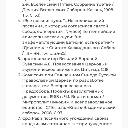
2-й, Вселенский Пятый. Собрание третье /
Деяния Вселенских Соборов. Казань, 1908.
Т.5. С. 33).
«Все воскликнули: “…Не подписавший
послания, с которым согласился святой
собор, есть еретик…”; «(все) почтеннейшие
епископы воскликнули: “не
анафематствующий Евтихия есть еретик”»
(Деяние 4-е Святого Халкидонского Собора
/ Там же. Т.4. С. 24-25).
протопресвитер Виталий Боровой,
Буевский А.С. Православная Церковь и
экуменическое движение. Цит. изд. С.18.
Комиссия при Священном Синоде Русской
Православной Церкви по разработке
каталога тем Всеправославного
Предсобора. Проекты резолютивных
документов. 1968 г. Ч.1. Вера и догмат /
Митрополит Никодим и всеправославное
единство. СПб., изд. «Князь-Владимирский
соборо», 2008. С.97.
Ср.:«Ради посильного угождения своим
сродникам латинянам, не принуждением,