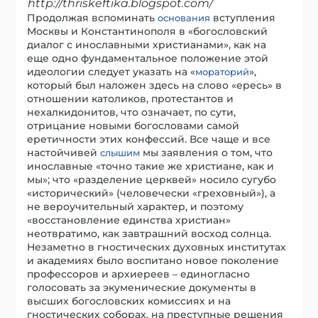
http://thriskeftika.blogspot.com/
Продолжая вспоминать
вступления
основания
Москвы и Константинополя в «богословский
диалог с инославными христианами», как на
еще одно фундаментальное положение этой
идеологии следует указать на «
»,
мораторий
который был наложен здесь на слово «ересь» в
отношении католиков, протестантов и
нехалкидонитов, что означает, по сути,
отрицание новыми богословами самой
еретичности этих конфессий. Все чаще и все
настойчивей
мы заявления о том, что
слышим
инославные «точно такие же христиане, как и
мы»; что «разделение церквей» носило сугубо
«исторический» (человечески «греховный»), а
не вероучительный характер, и поэтому
«восстановление единства христиан»
неотвратимо, как завтрашний восход солнца.
Незаметно в гностических духовных институтах
и академиях было воспитано новое поколение
профессоров и архиереев – единогласно
голосовать за экуменические документы в
высших богословских комиссиях и на
гностических соборах, на преступные решения