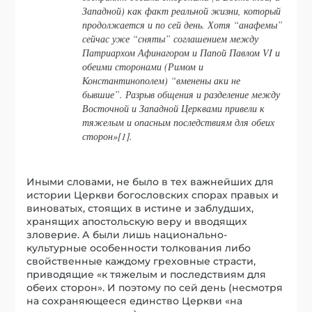
Западной) как факт реальной жизни, который
продолжается и по сей день. Хотя “анафемы”
сейчас уже “сняты” соглашением между
Патриархом Афинагором и Папой Павлом VI и
обеими сторонами (Римом и
Константинополем) “вменены аки не
бывшие”. Разрыв общения и разделение между
Восточной и Западной Церквами привели к
тяжелым и опасным последствиям для обеих
сторон»[1].
Иными словами, не было в тех важнейших для
истории Церкви богословских спорах правых и
виноватых, стоящих в истине и заблудших,
хранящих апостольскую веру и вводящих
зловерие. А были лишь национально-
культурные особенности толкования либо
свойственные каждому греховные страсти,
приводящие «к тяжелым и последствиям для
обеих сторон». И поэтому по сей день (несмотря
на сохраняющееся единство Церкви «на