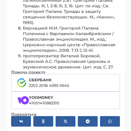
латиноязычника» (свт. Григорий Палама.
Триады. III, 1, 3-8; III, 3, 16. Цит. по изд.: Св.
Григорий Палама. Триады в защиту
священно-безмолвствующих. М., «Канон»,
1995).
Бернацкий М.М. Григорий Палама.
Полемика с Варлаамом Каламбрийским /
Православная энциклопедия. М., изд.:
Церковно-научный центр «Православная
энциклопедия», 2006. Т.13 С.12-41.
протопресвитер Виталий Боровой,
Буевский А.С. Православная Церковь и
экуменическое движение. Цит. изд. С. 27.
Помочь проекту
СБЕРБАНК
2202 2036 4595 0645
YOOMONEY
41001410883310
Поделиться