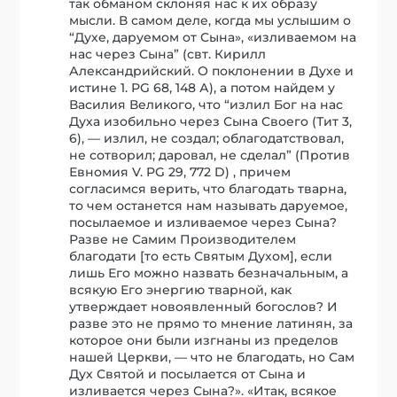
так обманом склоняя нас к их образу
мысли. В самом деле, когда мы услышим о
“Духе, даруемом от Сына», «изливаемом на
нас через Сына” (свт. Кирилл
Александрийский. О поклонении в Духе и
истине 1. РG 68, 148 А), а потом найдем у
Василия Великого, что “излил Бог на нас
Духа изобильно через Сына Своего (Тит 3,
6), — излил, не создал; облагодатствовал,
не сотворил; даровал, не сделал” (Против
Евномия V. PG 29, 772 D) , причем
согласимся верить, что благодать тварна,
то чем останется нам называть даруемое,
посылаемое и изливаемое через Сына?
Разве не Самим Производителем
благодати [то есть Святым Духом], если
лишь Его можно назвать безначальным, а
всякую Его энергию тварной, как
утверждает новоявленный богослов? И
разве это не прямо то мнение латинян, за
которое они были изгнаны из пределов
нашей Церкви, — что не благодать, но Сам
Дух Святой и посылается от Сына и
изливается через Сына?». «Итак, всякое