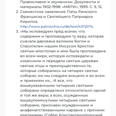
Православие и экуменизм. Документы и
материалы 1902-1998. «МФТИ», 1999. С. 9, 12.
Совместное заявление Папы Римского
Франциска и Святейшего Патриарха
Кирилла.
.
http://www.patriarchia.ru/db/text/4372074
«Мы исповедуем пред всеми, что
содержим и проповедуем ту веру, которая
сначала дарована великим Богом и
Спасителем нашим Иисусом Христом
святым апостолам и ими была проповедана
во всем мире, которую исповедали и
изъяснили и передали святым церквам
святые отцы и преимущественно те,
которые собирались на четырех святых
соборах; им мы следуем всецело и во всем
и приемлем их… И все, что
вышеуказанными четырьмя святыми
соборами определено относительно одной
и той же веры; а всех, осужденных
вышеупомянутыми четырьмя святыми
соборами, признаем осужденными и
анафематствованными наравне с прочими
еретиками» (Собор Константинопольский