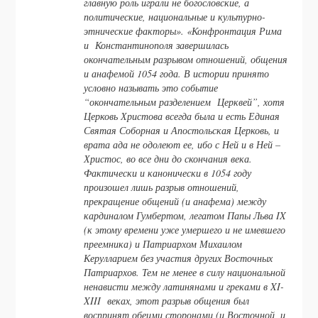
главную роль играли не богословские, а
политические, национальные и культурно-
этнические факторы». «Конфронтация Рима
и Константинополя завершилась
окончательным разрывом отношений, общения
и анафемой 1054 года. В истории принято
условно называть это событие
“окончательным разделением Церквей”, хотя
Церковь Христова всегда была и есть Единая
Святая Соборная и Апостольская Церковь, и
врата ада не одолеют ее, ибо с Ней и в Ней –
Христос, во все дни до скончания века.
Фактически и канонически в 1054 году
произошел лишь разрыв отношений,
прекращение общений (и анафема) между
кардиналом Гумбертом, легатом Папы Льва IX
(к этому времени уже умершего и не имевшего
преемника) и Патриархом Михаилом
Керулларием без участия других Восточных
Патриархов. Тем не менее в силу национальной
ненависти между латинянами и греками в XI-
XIII веках, этот разрыв общения был
воспринят обеими сторонами (и Восточной, и