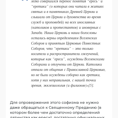
легко совершился перенос понятия “ересь” и
“еретики” (о которых они читали в житиях
святых и в памятниках Древней Церкви и
слышали от Церкви и духовенства во время
служб и проповедей) на всех инославных
(католиков и протестантов) и иноверных с
Запада. Наша Церковь и наши богословы
остались верны определениям Вселенских
Соборов и принятым Церковью Поместных
Соборов, что “еретики” – это только
носители и распространители лжеучений,
которые как “ереси”, осуждены Вселенскими
Соборами и отлучены от Церкви. Католики
отпали от общения с Православной Церковью,
но не были осуждены соборно как еретики,
хотя у них неправильная, с нашей точки
зрения, экклезиология (и филиокве)»[5].
Для опровержения этого софизма не нужно
даже обращаться к Священному Преданию (в
котором более чем достаточно определений
латинства как ереси), достаточно официальных