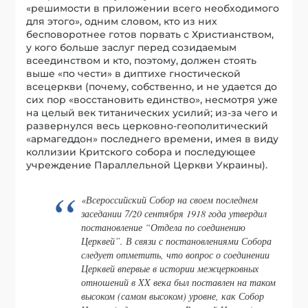
«решимости в приложении всего необходимого
для этого», одним словом, кто из них
бесповоротнее готов порвать с Христианством,
у кого больше заслуг перед созидаемым
всеединством и кто, поэтому, должен стоять
выше «по чести» в диптихе гностической
всецеркви (почему, собственно, и не удается до
сих пор «восстановить единство», несмотря уже
на целый век титанических усилий; из-за чего и
развернулся весь церковно-геополитический
«армагеддон» последнего времени, имея в виду
коллизии Критского собора и последующее
учреждение Параллельной Церкви Украины).
«Всероссийский Собор на своем последнем
заседании 7/20 сентября 1918 года утвердил
постановление “Отдела по соединению
Церквей”. В связи с постановлениями Собора
следует отметить, что вопрос о соединении
Церквей впервые в истории межцерковных
отношений в XX века был поставлен на таком
высоком (самом высоком) уровне, как Собор