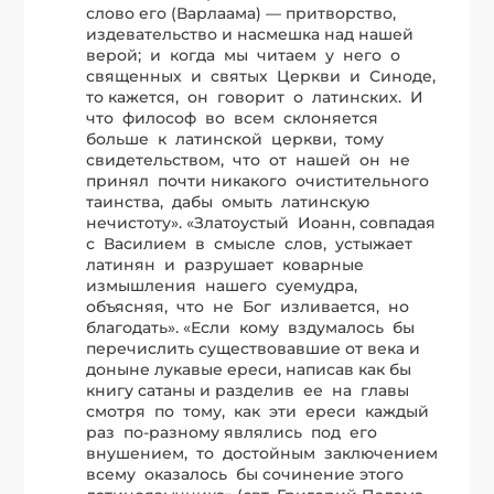
слово его (Варлаама) — притворство,
издевательство и насмешка над нашей
верой; и когда мы читаем у него о
священных и святых Церкви и Синоде,
то кажется, он говорит о латинских. И
что философ во всем склоняется
больше к латинской церкви, тому
свидетельством, что от нашей он не
принял почти никакого очистительного
таинства, дабы омыть латинскую
нечистоту». «Златоустый Иоанн, совпадая
с Василием в смысле слов, устыжает
латинян и разрушает коварные
измышления нашего суемудра,
объясняя, что не Бог изливается, но
благодать». «Если кому вздумалось бы
перечислить существовавшие от века и
доныне лукавые ереси, написав как бы
книгу сатаны и разделив ее на главы
смотря по тому, как эти ереси каждый
раз по-разному являлись под его
внушением, то достойным заключением
всему оказалось бы сочинение этого