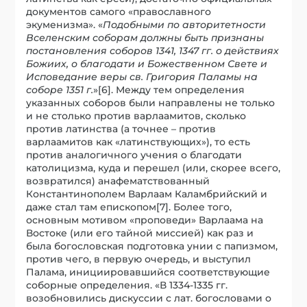
документов самого «православного
экуменизма». «
Подобными по авторитетности
Вселенским соборам должны быть признаны
постановления соборов 1341, 1347 гг. о действиях
Божиих, о благодати и Божественном Свете и
Исповедание веры св. Григория Паламы на
соборе 1351 г.
»[6]. Между тем определения
указанных соборов были направлены не только
и не столько против варлаамитов, сколько
против латинства (а точнее – против
варлаамитов как «латинствующих»), то есть
против аналогичного учения о благодати
католицизма, куда и перешел (или, скорее всего,
возвратился) анафематствованный
Константинополем Варлаам Каламбрийский и
даже стал там епископом[7]. Более того,
основным мотивом «проповеди» Варлаама на
Востоке (или его тайной миссией) как раз и
была богословская подготовка унии с папизмом,
против чего, в первую очередь, и выступил
Палама, инициировавшийся соответствующие
соборные определения. «В 1334-1335 гг.
возобновились дискуссии с лат. богословами о