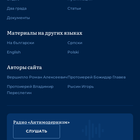
Два града
Статьи
Документы
Материалы на других языках
На български
Српски
English
Polski
Авторы сайта
Вершилло Роман Алексеевич
Протоиерей Божидар Главев
Протоиерей Владимир
Рысин Игорь
Переслегин
Радио «Антимодернизм»
СЛУШАТЬ