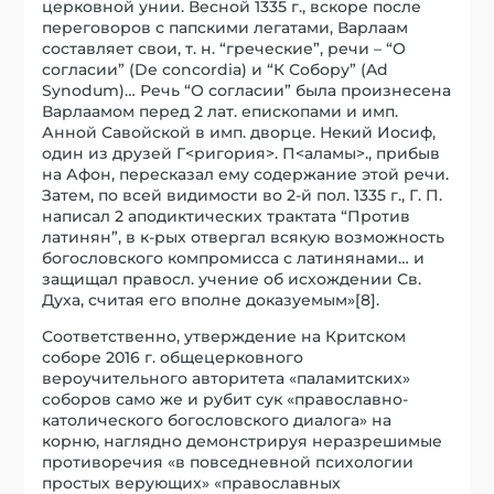
церковной унии. Весной 1335 г., вскоре после
переговоров с папскими легатами, Варлаам
составляет свои, т. н. “греческие”, речи – “О
согласии” (De concordia) и “К Собору” (Ad
Synodum)… Речь “О согласии” была произнесена
Варлаамом перед 2 лат. епископами и имп.
Анной Савойской в имп. дворце. Некий Иосиф,
один из друзей Г<ригория>. П<аламы>., прибыв
на Афон, пересказал ему содержание этой речи.
Затем, по всей видимости во 2-й пол. 1335 г., Г. П.
написал 2 аподиктических трактата “Против
латинян”, в к-рых отвергал всякую возможность
богословского компромисса с латинянами… и
защищал правосл. учение об исхождении Св.
Духа, считая его вполне доказуемым»[8].
Соответственно, утверждение на Критском
соборе 2016 г. общецерковного
вероучительного авторитета «паламитских»
соборов само же и рубит сук «православно-
католического богословского диалога» на
корню, наглядно демонстрируя неразрешимые
противоречия «в повседневной психологии
простых верующих» «православных