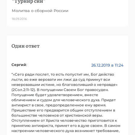
“Турнир сий”
Молитва о сборной России
18.09.2016
Один ответ
Сергий
:
26.12.2019 в 11:24
“«Сего ради послет, то есть попустит им, Бог действо
льсти, во еже веровати им лжи: да суд приимут вси
неверовавшии истине, но благоволивший о неправде»
(2Сол.2:11–12). В попущении Своем Бог правосуден.
Попущение будет удовлетворением, вместе
обличением и судом для человеческого духа. Придет
антихрист в свое, предопределенное ему время.
Пришествие его предварится общим отступлением в
большинстве человеков от христианской веры.
Отступлением от Христа человечество приготовится к
принятию антихриста, примет его в духе своем. В самом
настроении человеческого духа возникнет требование,