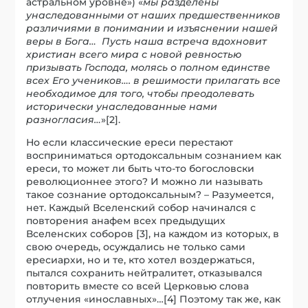
астральном уровне») «
мы разделены
унаследованными от наших предшественников
различиями в понимании и изъяснении нашей
веры в Бога… Пусть наша встреча вдохновит
христиан всего мира с новой ревностью
призывать Господа, молясь о полном единстве
всех Его учеников…. в решимости прилагать все
необходимое для того, чтобы преодолевать
исторически унаследованные нами
разногласия…
»[2].
Но если классические ереси перестают
восприниматься ортодоксальным сознанием как
ереси, то может ли быть что-то богословски
революционнее этого? И можно ли называть
такое сознание ортодоксальным? – Разумеется,
нет. Каждый Вселенский собор начинался с
повторения анафем всех предыдущих
Вселенских соборов [3], на каждом из которых, в
свою очередь, осуждались не только сами
ересиархи, но и те, кто хотел воздержаться,
пытался сохранить нейтралитет, отказывался
повторить вместе со всей Церковью слова
отлучения «инославных»…[4] Поэтому так же, как