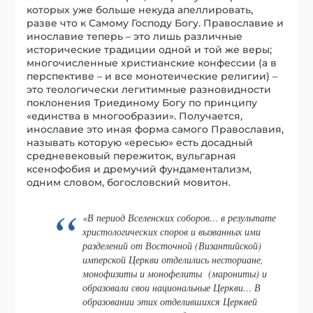
которых уже больше некуда апеллировать,
разве что к Самому Господу Богу. Православие и
инославие теперь – это лишь различные
исторические традиции одной и той же веры;
многочисленные христианские конфессии (а в
перспективе – и все монотеические религии) –
это теологически легитимные разновидности
поклонения Триединому Богу по принципу
«единства в многообразии». Получается,
инославие это иная форма самого Православия,
называть которую «ересью» есть досадный
средневековый пережиток, вульгарная
ксенофобия и дремучий фундаментализм,
одним словом, богословский мовитон.
«В период Вселенских соборов… в результате
христологических споров и вызванных ими
разделений от Восточной (Византийской)
имперской Церкви отделились несториане,
монофизиты и монофелиты (марониты) и
образовали свои национальные Церкви… В
образовании этих отделившихся Церквей