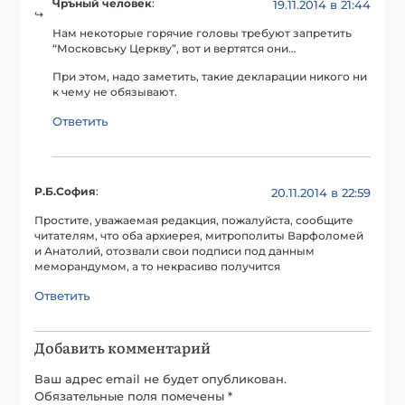
Чръный человек
:
19.11.2014 в 21:44
Нам некоторые горячие головы требуют запретить
“Московську Церкву”, вот и вертятся они…
При этом, надо заметить, такие декларации никого ни
к чему не обязывают.
Ответить
Р.Б.София
:
20.11.2014 в 22:59
Простите, уважаемая редакция, пожалуйста, сообщите
читателям, что оба архиерея, митрополиты Варфоломей
и Анатолий, отозвали свои подписи под данным
меморандумом, а то некрасиво получится
Ответить
Добавить комментарий
Ваш адрес email не будет опубликован.
Обязательные поля помечены
*