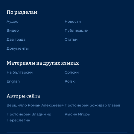
По разделам
Аудио
Новости
Видео
Публикации
Два града
Статьи
Документы
Материалы на других языках
На български
Српски
English
Polski
Авторы сайта
Вершилло Роман Алексеевич
Протоиерей Божидар Главев
Протоиерей Владимир
Рысин Игорь
Переслегин