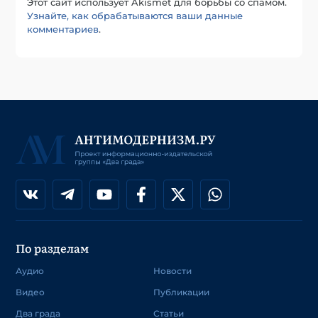
Этот сайт использует Akismet для борьбы со спамом.
Узнайте, как обрабатываются ваши данные
комментариев
.
По разделам
Аудио
Новости
Видео
Публикации
Два града
Статьи