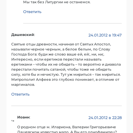
Мы так без Литургии не останемся.
Ответить
Дашевский
:
24.01.2012 в 19:47
Святые отцы древности, начиная от Святых Апостол,
называли черное черным, а белое белым, по Слову
Господа Бога: буди же слово ваше ей, ей:, ни, ни;.
Интересно, если еретиков перестали называть
еретиками – чтобы их не обидеть – то вероятно и диавола
перестали почитать сатаной, чтобы тоже не обидеть
силу, хотя бы и нечистую. Тут уж мириться – так мириться.
Митрополит Алфеев это глубоко понимает, в отличие от
маргиналов.
Ответить
Иоанн
:
24.01.2012 в 22:28
О родном отце м. Илариона, Валерии Григорьевиче
Дашевском известно мало. А Вы его однофамилец?