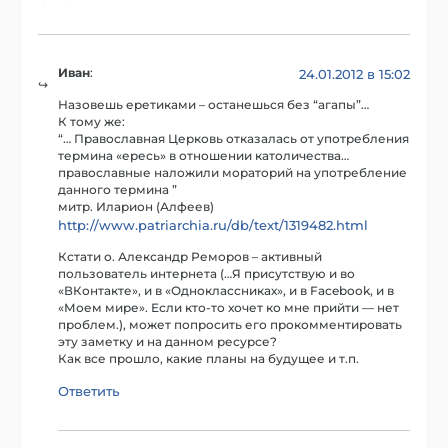
Иван
:
24.01.2012 в 15:02
Назовешь еретиками – останешься без “агапы”…
К тому же:
“… Православная Церковь отказалась от употребления
термина «ересь» в отношении католичества…
православные наложили мораторий на употребление
данного термина ”
митр. Иларион (Алфеев)
http://www.patriarchia.ru/db/text/1319482.html
Кстати о. Александр Реморов – активный
пользователь интернета (…Я присутствую и во
«ВКонтакте», и в «Одноклассниках», и в Facebook, и в
«Моем мире». Если кто-то хочет ко мне прийти — нет
проблем.), может попросить его прокомментировать
эту заметку и на данном ресурсе?
Как все прошло, какие планы на будущее и т.п.
Ответить