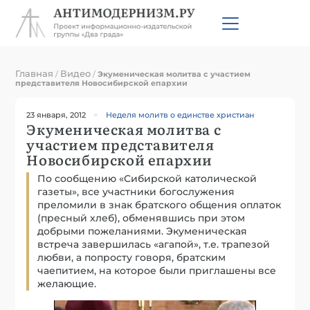
Главная
Видео
/
/
Экуменическая молитва с участием
представителя Новосибирской епархии
23 января, 2012
Неделя молитв о единстве христиан
Экуменическая молитва с
участием представителя
Новосибирской епархии
По сообщению «Сибирской католической
газеты», все участники богослужения
преломили в знак братского общения оплаток
(пресный хлеб), обменявшись при этом
добрыми пожеланиями. Экуменическая
встреча завершилась «агапой», т.е. трапезой
любви, а попросту говоря, братским
чаепитием, на которое были приглашены все
желающие.