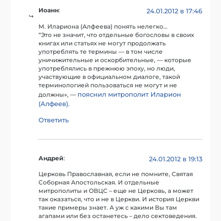
Иоанн
:
24.01.2012 в 17:46
М. Илариона (Алфеева) понять нелегко…
“Это не значит, что отдельные богословы в своих
книгах или статьях не могут продолжать
употреблять те термины — в том числе
уничижительные и оскорбительные, — которые
употреблялись в прежнюю эпоху, но люди,
участвующие в официальном диалоге, такой
терминологией пользоваться не могут и не
пояснил митрополит Иларион
должны», —
(Алфеев).
Ответить
Андрей
:
24.01.2012 в 19:13
Церковь Православная, если не помните, Святая
Соборная Апостольская. И отдельные
митрополиты и ОВЦС – еще не Церковь, а может
так оказаться, что и не в Церкви. И история Церкви
такие примеры знает. А уж с какими Вы там
агапами или без останетесь – дело сектоведения.