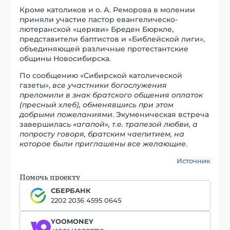
Кроме католиков и о. А. Реморова в молении
приняли участие пастор евангелическо-
лютеранской «церкви» Бреден Бюркле,
представители баптистов и «Библейской лиги»,
объединяющей различные протестантские
общины Новосибирска.
По сообщению «Сибирской католической
газеты»,
все участники богослужения
преломили в знак братского общения оплаток
(пресный хлеб), обменявшись при этом
добрыми пожеланиями
. Экуменическая встреча
завершилась
«агапой», т.е. трапезой любви, а
попросту говоря, братским чаепитием, на
которое были приглашены все желающие
.
Источник
Помочь проекту
СБЕРБАНК
2202 2036 4595 0645
YOOMONEY