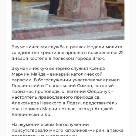
Экуменическая служба в рамках Недели молитв
«о единстве христиан» прошла в воскресенье 22
января костёле в польском городе Згеж.
Экуменическую вечерню служил ксендз
Марчин Майда – викарий католической
парафии. В богослужении участвовали: архиеп.
Лодзинский и Познаньский Симон, который
произнес проповедь, о. Евгений Федорчук –
настоятель православного прихода св.
Александра Невского в Лодзи, представитель
евангеликов Марчин Ундас, ксендз Анджей
Блевиньски и др.
На экуменическом богослужении
присутствовало много католиков-мирян, а также
православные и евангелики.