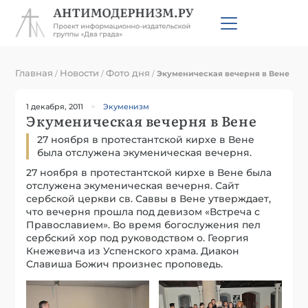
Главная
Новости
Фото дня
/
/
/
Экуменическая вечерня в Вене
1 декабря, 2011
Экуменизм
Экуменическая вечерня в Вене
27 ноября в протестантской кирхе в Вене
была отслужена экуменическая вечерня.
27 ноября в протестантской кирхе в Вене была
отслужена экуменическая вечерня. Сайт
сербской церкви св. Саввы в Вене утверждает,
что вечерня прошла под девизом «Встреча с
Православием». Во время богослужения пел
сербский хор под руководством о. Георгия
Кнежевича из Успенского храма. Диакон
Славиша Божич произнес проповедь.