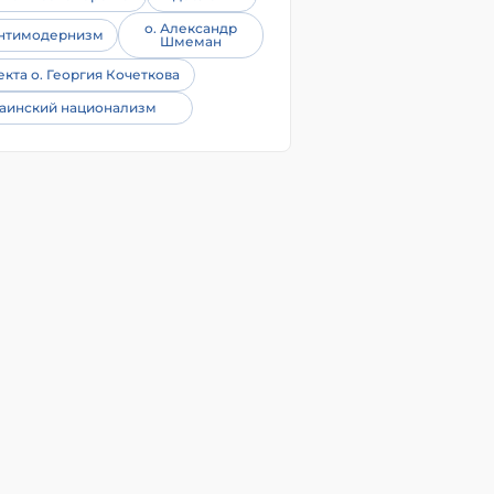
о. Александр
нтимодернизм
Шмеман
екта о. Георгия Кочеткова
аинский национализм