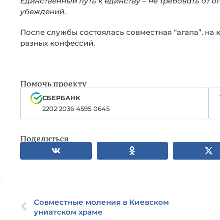
Единственный путь к единству – не требовать от о
убеждений
.
После службы состоялась совместная “агапа”, н
разных конфессий.
Помочь проекту
СБЕРБАНК
2202 2036 4595 0645
Поделиться
Совместные моления в Киевском
униатском храме