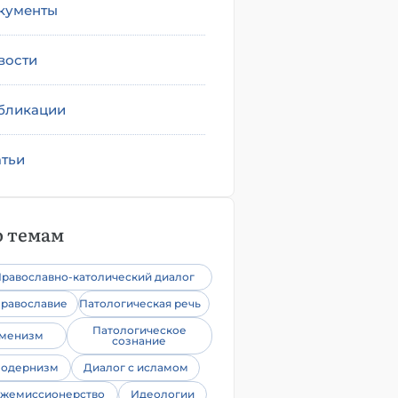
кументы
вости
бликации
атьи
 темам
равославно-католический диалог
равославие
Патологическая речь
Патологическое
уменизм
сознание
одернизм
Диалог с исламом
жемиссионерство
Идеологии