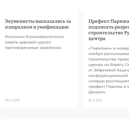
Экуменисты высказались за
Префект Парижа
плюрализм и унификацию
подписать разре
строительство Р
Исполком Ближневосточного
центра
совета церквей сделал
противоречивые заявления.
«Паризьен» в номере
ноября рассказывае
строительства прав
церкви на берегу С
от Эйфелевой башни
конфиденциальной
которую разглашает 
префект Парижа и 
Даниель
09.11.2015
16.11.2012