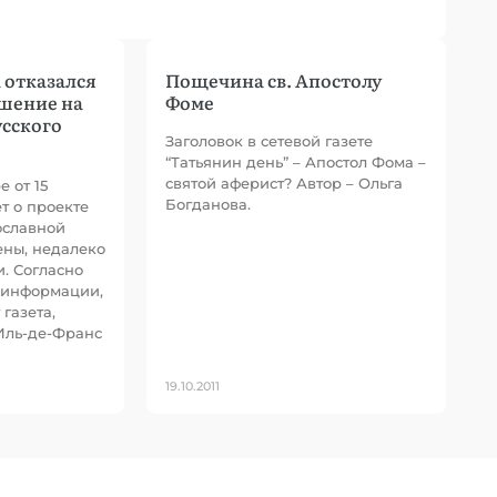
 отказался
Пощечина св. Апостолу
шение на
Фоме
усского
Заголовок в сетевой газете
“Татьянин день” – Апостол Фома –
святой аферист? Автор – Ольга
 от 15
Богданова.
т о проекте
ославной
ены, недалеко
. Согласно
 информации,
газета,
Иль-де-Франс
19.10.2011