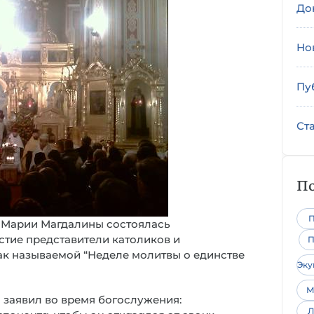
До
Но
Пу
Ст
По
П
. Марии Магдалины состоялась
стие представители католиков и
П
ак называемой “Неделе молитвы о единстве
Эк
М
 заявил во время богослужения:
Л