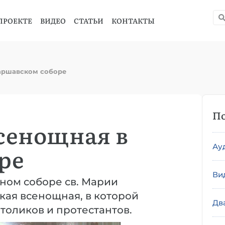
ПРОЕКТЕ
ВИДЕО
СТАТЬИ
КОНТАКТЫ
аршавском соборе
По
сенощная в
Ау
ре
Ви
ном соборе св. Марии
кая всенощная, в которой
Дв
толиков и протестантов.