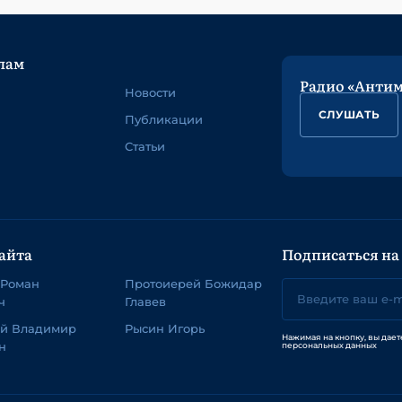
лам
Радио «Анти
Новости
СЛУШАТЬ
Публикации
Статьи
айта
Подписаться на
 Роман
Протоиерей Божидар
ч
Главев
ей Владимир
Рысин Игорь
Нажимая на кнопку, вы дает
н
персональных данных