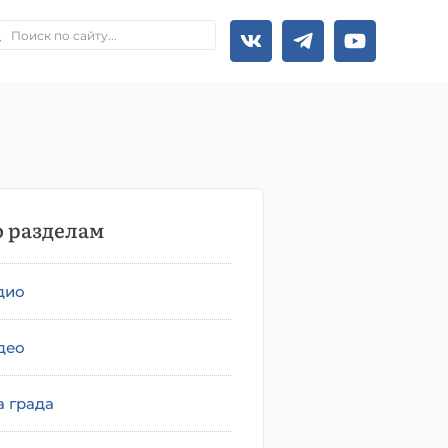
 разделам
дио
део
а града