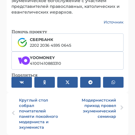
экуменическое богослужение с участием
представителей православных, католических и
евангелических иерархов.
Источник
Помочь проекту
СБЕРБАНК
2202 2036 4595 0645
YOOMONEY
41001410883310
Поделиться
Круглый стол
Модернистский
собрал
приход провел
почитателей
экуменический
памяти покойного
семинар
модерниста и
экумениста