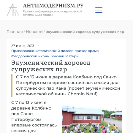
Главная
Новости
/
/
Экуменический хоровод супружеских пар
27 июня, 2013
Православно-католический диалог
,
приход храма
Феодоровской иконы Божией Матери
Экуменический хоровод
супружеских пар
С 7 по 13 июня в деревне Колбино под Санкт-
Петербургом впервые состоялась сессия для
супружеских пар Кана (проект экуменической
католической общины Chemin Neuf).
С 7 по 13 июня в
деревне Колбино
под Санкт-
Петербургом
впервые состоялась
сессия для