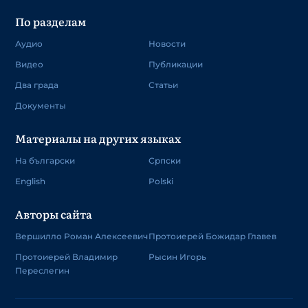
По разделам
Аудио
Новости
Видео
Публикации
Два града
Статьи
Документы
Материалы на других языках
На български
Српски
English
Polski
Авторы сайта
Вершилло Роман Алексеевич
Протоиерей Божидар Главев
Протоиерей Владимир
Рысин Игорь
Переслегин