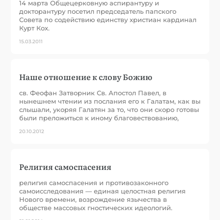
14 марта Общецерковную аспирантуру и
докторантуру посетил председатель папского
Совета по содействию единству христиан кардинал
Курт Кох.
15.03.2011
Наше отношение к слову Божию
св. Феофан Затворник Св. Апостол Павел, в
нынешнем чтении из послания его к Галатам, как вы
слышали, укоряя Галатян за то, что они скоро готовы
были преложиться к иному благовествованию,
20.10.2012
Религия самоспасения
религия самоспасения и противозаконного
самоисследования — единая целостная религия
Нового времени, возрождение язычества в
обществе массовых гностических идеологий.