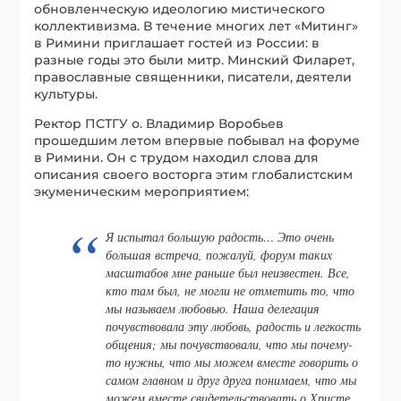
обновленческую идеологию мистического
коллективизма. В течение многих лет «Митинг»
в Римини приглашает гостей из России: в
разные годы это были митр. Минский Филарет,
православные священники, писатели, деятели
культуры.
Ректор ПСТГУ о. Владимир Воробьев
прошедшим летом впервые побывал на форуме
в Римини. Он с трудом находил слова для
описания своего восторга этим глобалистским
экуменическим мероприятием:
Я испытал большую радость… Это очень
большая встреча, пожалуй, форум таких
масштабов мне раньше был неизвестен. Все,
кто там был, не могли не отметить то, что
мы называем любовью. Наша делегация
почувствовала эту любовь, радость и легкость
общения; мы почувствовали, что мы почему-
то нужны, что мы можем вместе говорить о
самом главном и друг друга понимаем, что мы
можем вместе свидетельствовать о Христе…