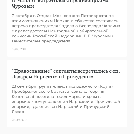
Чуровым
7 октября в Отделе Московского Патриархата по
взаимоотношениям Церкви и общества состоялась
встреча председателя Отдела о Всеволода Чаплина
с председателем Центральной избирательной
комиссии Российской Федерации В.Е. Чуровым и
заместителем председателя
09.10.2011
“Православные” сектанты встретились с еп.
Лазарем Нарвским и Причудским
23 сентября группа членов молодежного «Круга»
Преображенского братства (секта о. Георгия
Кочеткова) посетила город Нарва и храм в
епархиальном управлении Нарвской и Причудской
епархии, где епископ Нарвский и Причудский
Лазарь
25.09.2012