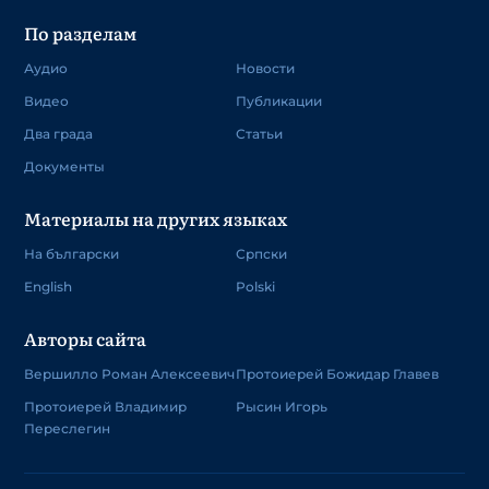
По разделам
Аудио
Новости
Видео
Публикации
Два града
Статьи
Документы
Материалы на других языках
На български
Српски
English
Polski
Авторы сайта
Вершилло Роман Алексеевич
Протоиерей Божидар Главев
Протоиерей Владимир
Рысин Игорь
Переслегин