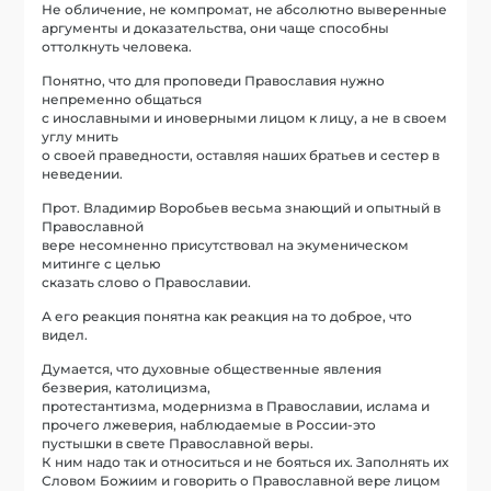
Не обличение, не компромат, не абсолютно выверенные
аргументы и доказательства, они чаще способны
оттолкнуть человека.
Понятно, что для проповеди Православия нужно
непременно общаться
с инославными и иноверными лицом к лицу, а не в своем
углу мнить
о своей праведности, оставляя наших братьев и сестер в
неведении.
Прот. Владимир Воробьев весьма знающий и опытный в
Православной
вере несомненно присутствовал на экуменическом
митинге с целью
сказать слово о Православии.
А его реакция понятна как реакция на то доброе, что
видел.
Думается, что духовные общественные явления
безверия, католицизма,
протестантизма, модернизма в Православии, ислама и
прочего лжеверия, наблюдаемые в России-это
пустышки в свете Православной веры.
К ним надо так и относиться и не бояться их. Заполнять их
Словом Божиим и говорить о Православной вере лицом