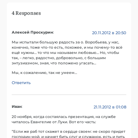
4 Responses
Алексей Проскурин
:
20.11.2012 в 20:50
Мы испытали большую радость за о. Воробьева, у нас,
конечно, тоже что-то есть, похожее, и мы почему-то всё
ещё нужны… то что мы называем любовью… Но, чтобы
так, – легко, радостно, добровольно, с большим
энтузиазмом, зная, что положено угасать…
Мы, к сожалению, так не умеем…
Ответить
Иван
:
21.11.2012 в 01:08
20 ноября, когда состаялась презентация, на службе
читалось Евангелие от Луки. Вот его часть:
“Если же раб тот скажет в сердце своем: не скоро придет
господин мой, и начнет бить слуг и служанок, есть и пить