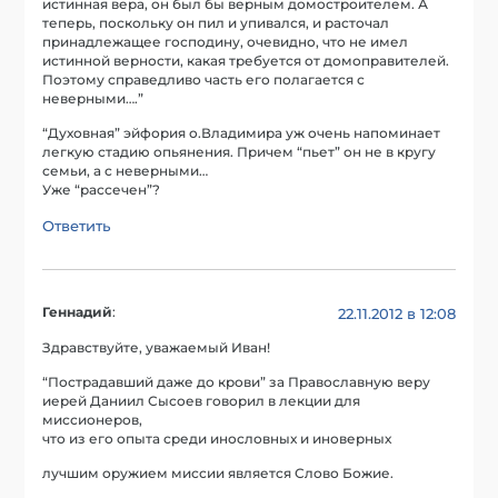
истинная вера, он был бы верным домостроителем. А
теперь, поскольку он пил и упивался, и расточал
принадлежащее господину, очевидно, что не имел
истинной верности, какая требуется от домоправителей.
Поэтому справедливо часть его полагается с
неверными….”
“Духовная” эйфория о.Владимира уж очень напоминает
легкую стадию опьянения. Причем “пьет” он не в кругу
семьи, а с неверными…
Уже “рассечен”?
Ответить
Геннадий
:
22.11.2012 в 12:08
Здравствуйте, уважаемый Иван!
“Пострадавший даже до крови” за Православную веру
иерей Даниил Сысоев говорил в лекции для
миссионеров,
что из его опыта среди инословных и иноверных
лучшим оружием миссии является Слово Божие.