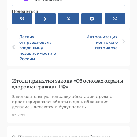
Поделиться
Латвия
Интронизация
отпраздновала
коптского
годовщину
патриарха
независимости от
России
Итоги принятия закона «Об основах охраны
здоровья граждан РФ»
Законодательную поправку абортарии дружно
проигнорировали: аборты в день обращения
делались, делаются и будут делать
02.12.2011
О. Чаплин встретился с предизбиркома