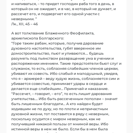
и напиваться, – то придет господин раба того в день, в
который он не ожидает, и в час, в который не думает, и
рассечет его, и подвергнет его одной участи с
неверными. ”
Лк., XII, 45 – 46
А вот толклвание Блаженного Феофилакта,
архиепископа Болгарского:
“Горе таким рабам, которые, получив дарование
духовного настоятельства, губят вверенное им
домостроительство, пьют и упиваются…. будешь
разуметь под пьянством развращение ума в учении и
распоряжении имением. Такие предстоятели бьют слуг и
служанок, то есть, соблазняя слабейших членов церкви,
убивают их совесть. Ибо слабый и малодушный, увидев,
что я – архиерей – веду худую жизнь, соблазняется сим и
убивается совестью, принимает удары в сердце и
делается еще слабейшим… Примечай и наказание.
“Рассечет, – говорит, – его”, то есть лишит дарования
учительства…. Ибо быть рассеченным пополам – значит
быть лишенным благодати… А кто найден будет
ходившим не по духу, но по плоти и непричастным
духовной жизни, тот поставится в ряду с неверным,
поскольку осудится с миром неверным, как не
получивший никакой пользы от мнимой веры. Ибо
истинной веры в нем не было. Если бы в нем была