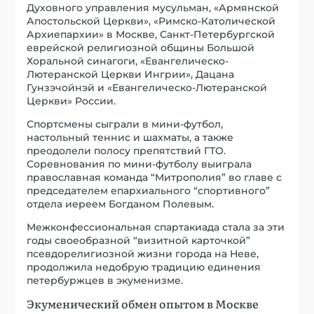
Духовного управления мусульман, «Армянской
Апостольской Церкви», «Римско-Католической
Архиепархии» в Москве, Санкт-Петербургской
еврейской религиозной общины Большой
Хоральной синагоги, «Евангелическо-
Лютеранской Церкви Ингрии», Дацана
Гунзэчойнэй и «Евангелическо-Лютеранской
Церкви» России.
Спортсмены сыграли в мини-футбол,
настольный теннис и шахматы, а также
преодолели полосу препятствий ГТО.
Соревнования по мини-футболу выиграла
православная команда “Митрополия” во главе с
председателем епархиального “спортивного”
отдела иереем Богданом Полевым.
Межконфессиональная спартакиада стала за эти
годы своеобразной “визитной карточкой”
псевдорелигиозной жизни города на Неве,
продолжила недобрую традицию единения
петербуржцев в экуменизме.
Экуменический обмен опытом в Москве