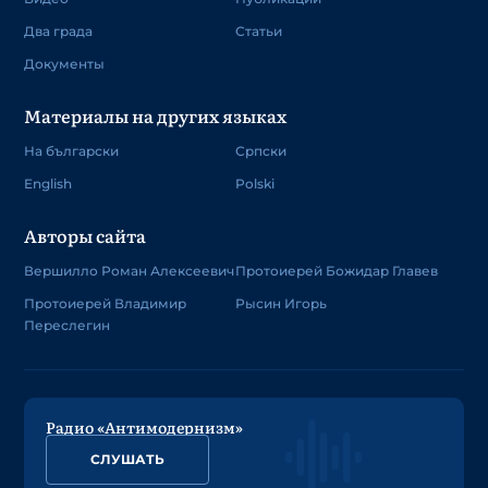
Два града
Статьи
Документы
Материалы на других языках
На български
Српски
English
Polski
Авторы сайта
Вершилло Роман Алексеевич
Протоиерей Божидар Главев
Протоиерей Владимир
Рысин Игорь
Переслегин
Радио «Антимодернизм»
СЛУШАТЬ