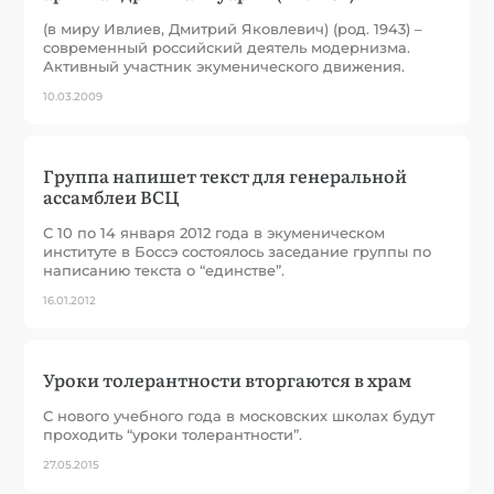
(в миру Ивлиев, Дмитрий Яковлевич) (род. 1943) –
современный российский деятель модернизма.
Активный участник экуменического движения.
10.03.2009
Группа напишет текст для генеральной
ассамблеи ВСЦ
С 10 по 14 января 2012 года в экуменическом
институте в Боссэ состоялось заседание группы по
написанию текста о “единстве”.
16.01.2012
Уроки толерантности вторгаются в храм
С нового учебного года в московских школах будут
проходить “уроки толерантности”.
27.05.2015