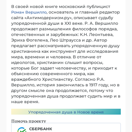
В своей новой книге московский публицист
, основатель и главный редактор
Роман Вершилло
сайта «Антимодернизм.ру», описывает судьбу
упорядоченной души в XXI веке. Р. А. Вершилло
продолжает размышления философов порядка,
отечественных и зарубежных: К.Н. Леонтьева,
Эриха Фогелена, Лео Штраусса и др. Автор
предлагает рассматривать упорядоченную душу
христианина как инструмент для исследования
мира, времени и человека. В отличие от
идеологов, христианин слышит вопросы,
которые Бог задает человечеству, и приходит к
объяснению современного мира, как
враждебного Христианству. Согласно Р.А.
Вершилло, история закончилась в 1917 году, но в
другом смысле она продолжается, потому что
упорядоченная душа продолжает судить мир и в
наше время.
Упорядоченная душа в Новое время
Помочь проекту
СБЕРБАНК