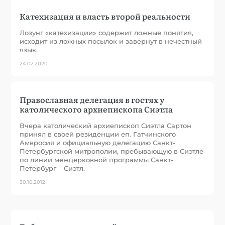
Катехизация и власть второй реальности
Лозунг «катехизации» содержит ложные понятия,
исходит из ложных посылок и завернут в нечестный
язык.
24.02.2020
Православная делегация в гостях у
католического архиепископа Сиэтла
Вчера католический архиепископ Сиэтла Сартон
принял в своей резиденции еп. Гатчинского
Амвросия и официальную делегацию Санкт-
Петербургской митрополии, пребывающую в Сиэтле
по линии межцерковной программы Санкт-
Петербург – Сиэтл.
30.10.2012