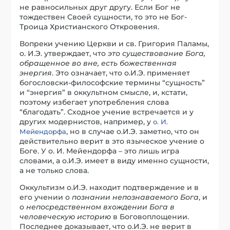
не равносильных друг другу. Если Бог не
тождествен Своей сущности, то это не Бог-
Троица Христианского Откровения.
Вопреки учению Церкви и св. Григория Паламы,
о. И.Э. утверждает, что
это существование Бога,
обращенное во вне, есть божественная
энергия
. Это означает, что о.И.Э. применяет
богословски-философские термины “сущность”
и “энергия” в оккультном смысле, и, кстати,
поэтому избегает употребления слова
“благодать”. Сходное учение встречается и у
других модернистов, например, у
о. И.
, но в случае о.И.Э. заметно, что он
Мейендорфа
действительно верит в это языческое учение о
Боге. У о. И. Мейендорфа – это лишь игра
словами, а о.И.Э. имеет в виду именно сущности,
а не только слова.
Оккультизм о.И.Э. находит подтверждение и в
его учении о
познании непознаваемого Бога
, и
о
непосредственном вхождении Бога в
человеческую историю
в Боговоплощении.
Последнее доказывает, что о.И.Э. не верит в