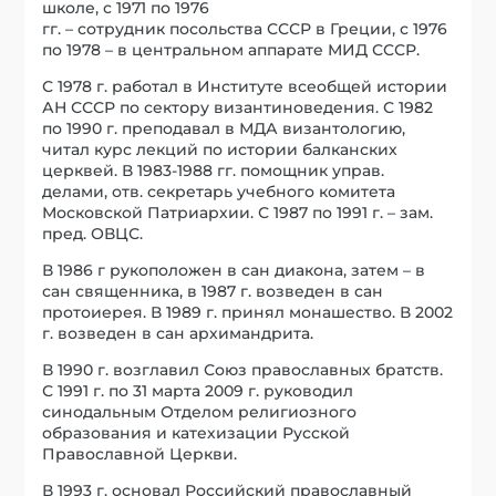
школе, с 1971 по 1976
гг. – сотрудник посольства СССР в Греции, с 1976
по 1978 – в центральном аппарате МИД СССР.
С 1978 г. работал в Институте всеобщей истории
АН СССР по сектору византиноведения. С 1982
по 1990 г. преподавал в МДА византологию,
читал курс лекций по истории балканских
церквей. В 1983-1988 гг. помощник управ.
делами, отв. секретарь учебного комитета
Московской Патриархии. С 1987 по 1991 г. – зам.
пред. ОВЦС.
В 1986 г рукоположен в сан диакона, затем – в
сан священника, в 1987 г. возведен в сан
протоиерея. В 1989 г. принял монашество. В 2002
г. возведен в сан архимандрита.
В 1990 г. возглавил Союз православных братств.
С 1991 г. по 31 марта 2009 г. руководил
синодальным Отделом религиозного
образования и катехизации Русской
Православной Церкви.
В 1993 г. основал Российский православный