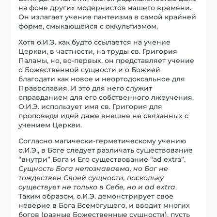
на фоне других модернистов нашего времени.
Он излагает учение пантеизма в самой крайней
форме, смыкающейся с оккультизмом.
Хотя о.И.Э. как будто ссылается на учение
Церкви, в частности, на труды св. Григория
Паламы, но, во-первых, он представляет учение
о Божественной сущности и о Божией
благодати как новое и неортодоксальное для
Православия. И это для него служит
оправданием для его собственного лжеучения.
О.И.Э. использует имя св. Григория для
проповеди идей даже внешне не связанных с
учением Церкви.
Согласно магически-герметическому учению
о.И.Э., в Боге следует различать существование
“внутри” Бога и Его существование “ad extra”.
Сущность Бога непознаваема, но Бог не
тождествен Своей сущности, поскольку
существует не только в Себе, но и
ad
extra
.
Таким образом, о.И.Э. демонстрирует свое
неверие в Бога Всемогущего, и вводит многих
богов (разные Божественные сущности), пусть