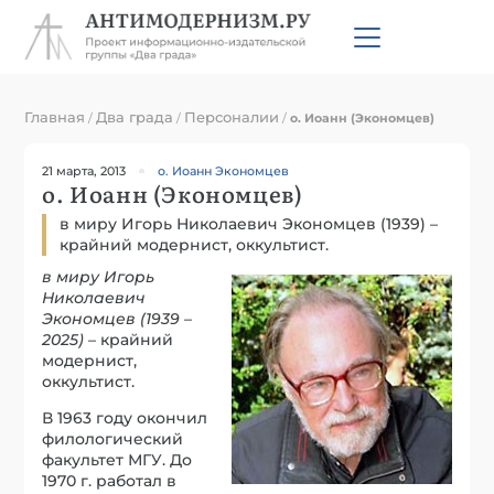
Главная
Два града
Персоналии
/
/
/
о. Иоанн (Экономцев)
21 марта, 2013
о. Иоанн Экономцев
о. Иоанн (Экономцев)
в миру Игорь Николаевич Экономцев (1939) –
крайний модернист, оккультист.
в миру Игорь
Николаевич
Экономцев (1939 –
2025)
– крайний
модернист,
оккультист.
В 1963 году окончил
филологический
факультет МГУ. До
1970 г. работал в