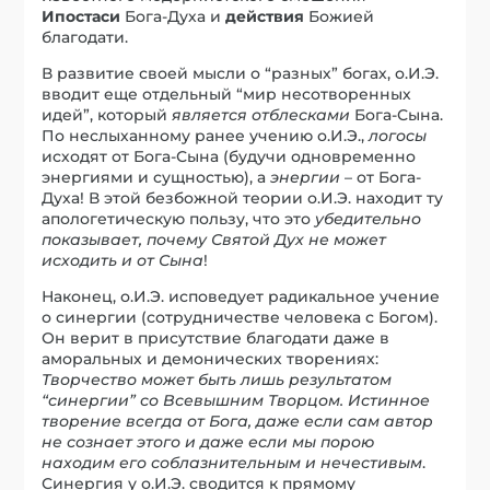
Ипостаси
Бога-Духа и
действия
Божией
благодати.
В развитие своей мысли о “разных” богах, о.И.Э.
вводит еще отдельный “мир несотворенных
идей”, который
является отблесками
Бога-Сына.
По неслыханному ранее учению о.И.Э.,
логосы
исходят от Бога-Сына (будучи одновременно
энергиями и сущностью), а
энергии
– от Бога-
Духа! В этой безбожной теории о.И.Э. находит ту
апологетическую пользу, что это
убедительно
показывает, почему Святой Дух не может
исходить и от Сына
!
Наконец, о.И.Э. исповедует радикальное учение
о синергии (сотрудничестве человека с Богом).
Он верит в присутствие благодати даже в
аморальных и демонических творениях:
Творчество может быть лишь результатом
“синергии” со Всевышним Творцом. Истинное
творение всегда от Бога, даже если сам автор
не сознает этого и даже если мы порою
находим его соблазнительным и нечестивым
.
Синергия у о.И.Э. сводится к прямому