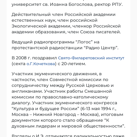
университет св. Иоанна Богослова, ректор РПУ.
Действительный член Российской академии
естественных наук, член российской
Экологической академии, членкор Российской
академии образования, член Союза писателей.
Ведущий радиопрограммы “Логос” на
протестантской радиостанции “Радио Центр”.
В 2008 г. поздравил
Свято-Филаретовский институт
(секта
) с 20-летием.
о.Г.Кочеткова
Участник экуменического движения, в
частности, член Совместной комиссии по
сотрудничеству между Русской Церковью и
англиканами. Участник работы Смешанной
комиссии по православно-католическому
диалогу. Участник экуменического конгресса
“Культура и будущее России” (6-13 мая 1994 г.,
Москва – Нижний Новгород – Москва), итоговым
документом которого стало обращение “К
духовным лидерам и мировой общественности”.
Взгляды о.И.Э. отличаются радикальностью даже