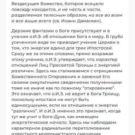
Вездесущее Божество, Которое
всецело
повсюду находится, и не часть в части,
разделяемая телесным образом, но все во всем
и все выше всего
(св. Иоанн Дамаскин).
Дерзкие фантазии о Боге присутствуют и в
учении о.И.Э. об отношении Бога к миру. В грубо
усеченном виде он приводит учение Церкви о
том, что
энергия едина для трех Ипостасей
.
Сразу же за этими словами, прямо возражая
этому учению, о.И.Э. утверждает, что
характер
отношений
Лиц Пресвятой Троицы
с энергией
различен
. Здесь мы сталкиваемся с отрицанием
Божественного Откровения и заменой Его
своими оккультными сведениями полученными
тоже не иначе как по ложному “откровению”.
Это означает, что о.И.Э. не верит в Бога-Троицу,
поскольку ипостаси не могут быть
единосущными, если их отношение к энергии
“различно”. И о.И.Э. именно это признает, когда
тут же учит о Боге-Духе, как имеющем
энергетическое начало
. Здесь мы наблюдаем
характерное радикальное перетолкование
известного модернистского смешения