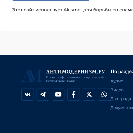
Этот сайт использует Akismet для борьбы со спам
По разде
Аудио
Видео
Два града
Документы