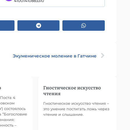
41001410883310
Экуменическое моление в Гатчине
о
Гностическое искусство
чтения
Поста 4
новском
Гностическое искусство чтения –
) состоялось
это умение постигать ложь через
 “Богословие
чтение и слышание.
знания:
нность –