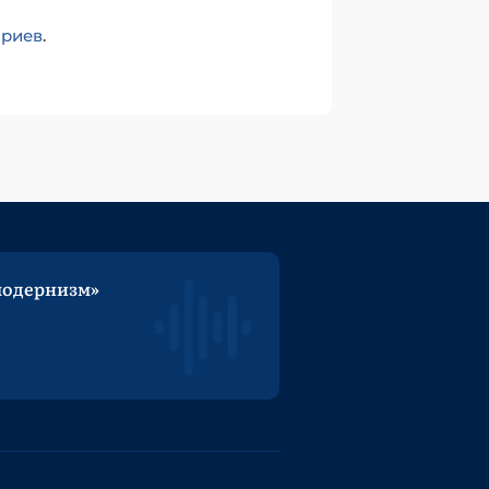
ариев
.
модернизм»