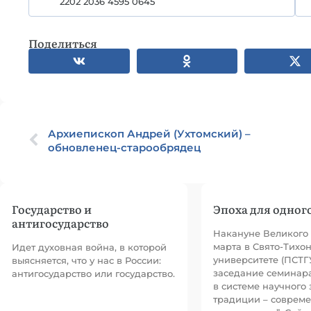
2202 2036 4595 0645
Поделиться
Архиепископ Андрей (Ухтомский) –
обновленец-старообрядец
Государство и
Эпоха для одног
антигосударство
Накануне Великого 
марта в Свято-Тихо
Идет духовная война, в которой
университете (ПСТГУ
выясняется, что у нас в России:
заседание семинара
антигосударство или государство.
в системе научного 
традиции – совреме