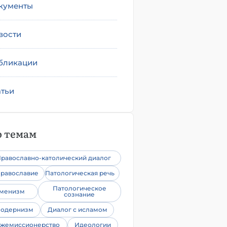
кументы
вости
бликации
атьи
 темам
равославно-католический диалог
равославие
Патологическая речь
Патологическое
уменизм
сознание
одернизм
Диалог с исламом
жемиссионерство
Идеологии