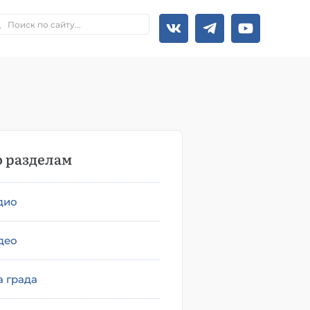
 разделам
дио
део
а града