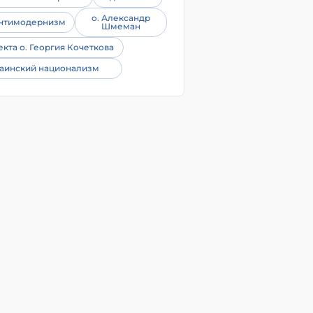
о. Александр
нтимодернизм
Шмеман
екта о. Георгия Кочеткова
аинский национализм