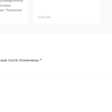
 университета
оклада
ва “Теология
17.09.2018
ные поля помечены
*