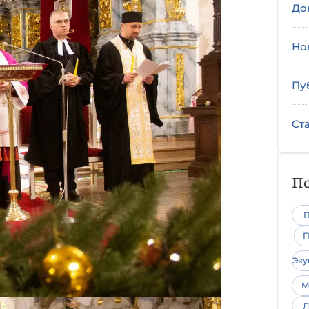
До
Но
Пу
Ст
По
П
П
Эк
М
Л