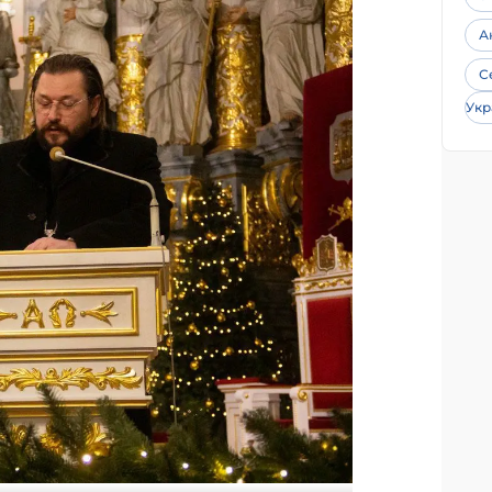
А
С
Укр