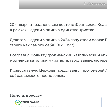
О. Александр 
20 января в гродненском костеле Франциска Кса
в рамках Недели молитв о единстве христиан.
Девизом Недели молитв в 2024 году стали слова: 
твоего как самого себя” (Лк. 10:27).
Возглавил молитву гродненский католический еп
молились католики, униаты, православные, лютера
Православную Церковь представлял протоиерей А
собравшимся с проповедью.
Помочь проекту
СБЕРБАНК