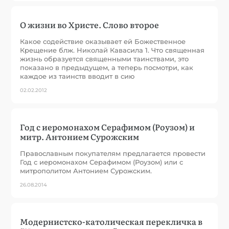
О жизни во Христе. Слово второе
Какое содействие оказывает ей Божественное
Крещение блж. Николай Кавасила 1. Что священная
жизнь образуется священными таинствами, это
показано в предыдущем, а теперь посмотри, как
каждое из таинств вводит в сию
02.02.2012
Год с иеромонахом Серафимом (Роузом) и
митр. Антонием Сурожским
Православным покупателям предлагается провести
Год с иеромонахом Серафимом (Роузом) или с
митрополитом Антонием Сурожским.
26.08.2014
Модернистско-католическая перекличка в