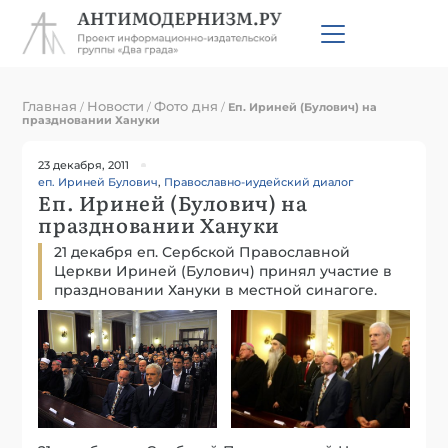
Главная
Новости
Фото дня
/
/
/
Еп. Ириней (Булович) на
праздновании Хануки
23 декабря, 2011
еп. Ириней Булович
,
Православно-иудейский диалог
Еп. Ириней (Булович) на
праздновании Хануки
21 декабря еп. Сербской Православной
Церкви Ириней (Булович) принял участие в
праздновании Хануки в местной синагоге.