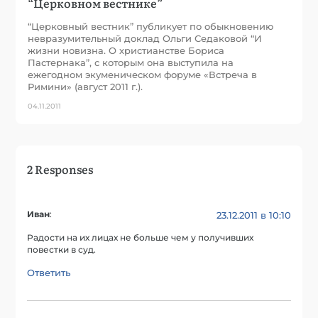
“Церковном вестнике”
“Церковный вестник” публикует по обыкновению
невразумительный доклад Ольги Седаковой “И
жизни новизна. О христианстве Бориса
Пастернака”, с которым она выступила на
ежегодном экуменическом форуме «Встреча в
Римини» (август 2011 г.).
04.11.2011
2 Responses
Иван
:
23.12.2011 в 10:10
Радости на их лицах не больше чем у получивших
повестки в суд.
Ответить