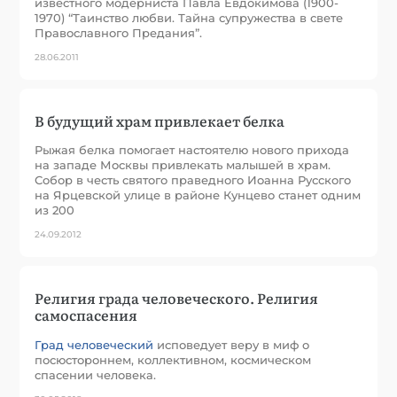
известного модерниста Павла Евдокимова (1900-
1970) “Таинство любви. Тайна супружества в свете
Православного Предания”.
28.06.2011
В будущий храм привлекает белка
Рыжая белка помогает настоятелю нового прихода
на западе Москвы привлекать малышей в храм.
Собор в честь святого праведного Иоанна Русского
на Ярцевской улице в районе Кунцево станет одним
из 200
24.09.2012
Религия града человеческого. Религия
самоспасения
Град человеческий
исповедует веру в миф о
посюстороннем, коллективном, космическом
спасении человека.