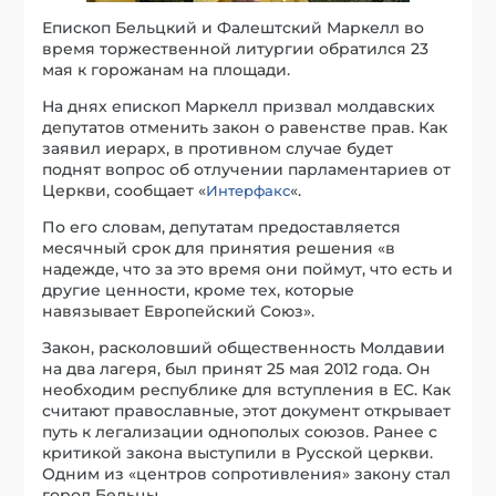
Епископ Бельцкий и Фалештский Маркелл во
время торжественной литургии обратился 23
мая к горожанам на площади.
На днях епископ Маркелл призвал молдавских
депутатов отменить закон о равенстве прав. Как
заявил иерарх, в противном случае будет
поднят вопрос об отлучении парламентариев от
Церкви, сообщает «
«.
Интерфакс
По его словам, депутатам предоставляется
месячный срок для принятия решения «в
надежде, что за это время они поймут, что есть и
другие ценности, кроме тех, которые
навязывает Европейский Союз».
Закон, расколовший общественность Молдавии
на два лагеря, был принят 25 мая 2012 года. Он
необходим республике для вступления в ЕС. Как
считают православные, этот документ открывает
путь к легализации однополых союзов. Ранее с
критикой закона выступили в Русской церкви.
Одним из «центров сопротивления» закону стал
город Бельцы.