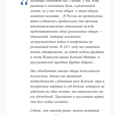
Молитва соединяет нас с Богом. У нас есть
различия в понимании Бога, в религиозной
жизни, но у нас есть общее, и этим общим
является молитва… В России на протяжении
веков создавались предпосылки для прочных
взаимоуважительных отношений между
представителями обеих религиозных общин —
отношений, которые исключали
межрелигиозные войны и конфликты на
религиозной почве. В 2011 году мы отмечали
почти одновременно, на одной недели праздник
в честь Казанской иконы Божией Матери, и
мусульманский праздник Курбан-байрам…
Нас объединяют многие общие богословские
положения, такие как признание
необходимости следования воле Божией, вера в
воскресение мертвых и суд Божий, которого не
избежит ни один человек, вне зависимости от
его убеждений. Христиане и мусульмане верят,
что Бог создал человека…
Сейчас, как никогда ранее, важен активный