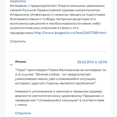
relations/
Интервью с председателем Отдела внешних церковных
связей Русской Православной Церкви митрополитом
Иларионом (Алфеевым) о нюансах процесса подготовки
Всеправославного Собора, вопросах рецепции его
возможных решений и необоснованности каких-либо
эсхатологических опасений в связи с его
http://www.bogoslov.ru/text/2457158.html
проведением.
Ответить
Иоанн
:
25.02.2012 в 22:09
“Перл” протоиерея Павла Великанова из интервью по
2-й ссылке:
“Всякий собор – он предполагает
узакониваие некой, уже сложившейся ситуации,
которая с другой стороны является проблемой”.
Никакого упоминания о канонах и правилах Церкви,
верности святоотеческому церковному Преданию и
приведении “сложившейся ситуации” в соответствие
с ними.
Ответить