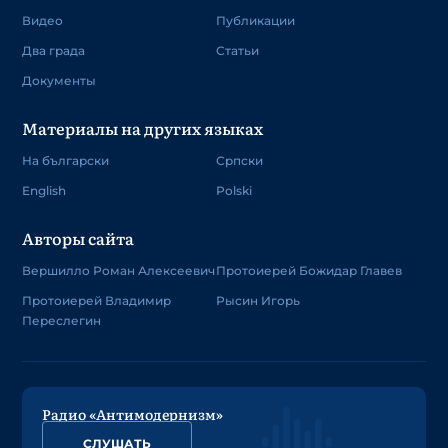
Видео
Публикации
Два града
Статьи
Документы
Материалы на других языках
На български
Српски
English
Polski
Авторы сайта
Вершилло Роман Алексеевич
Протоиерей Божидар Главев
Протоиерей Владимир
Рысин Игорь
Переслегин
Радио «Антимодернизм»
СЛУШАТЬ