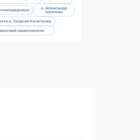
о. Александр
нтимодернизм
Шмеман
екта о. Георгия Кочеткова
аинский национализм