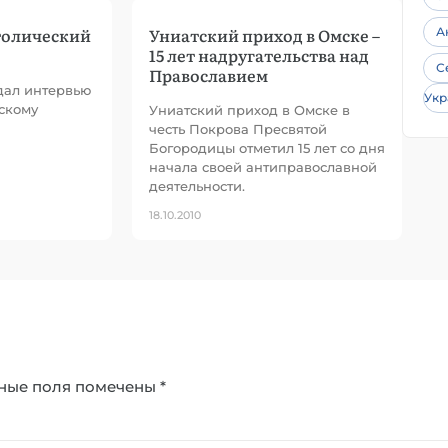
толический
Униатский приход в Омске –
А
15 лет надругательства над
С
Православием
дал интервью
Укр
скому
Униатский приход в Омске в
честь Покрова Пресвятой
Богородицы отметил 15 лет со дня
начала своей антиправославной
деятельности.
18.10.2010
ные поля помечены
*