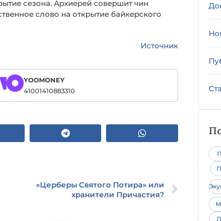
ытие сезона. Архиерей совершит чин
До
ственное слово на открытие байкерского
Но
Источник
Пу
YOOMONEY
Ст
41001410883310
По
П
П
«Церберы Святого Потира» или
Эк
хранители Причастия?
М
Л