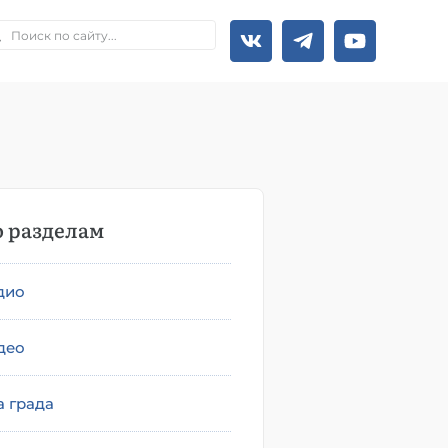
 разделам
дио
део
а града