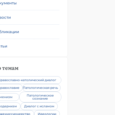
кументы
вости
бликации
атьи
 темам
равославно-католический диалог
равославие
Патологическая речь
Патологическое
уменизм
сознание
одернизм
Диалог с исламом
жемиссионерство
Идеологии