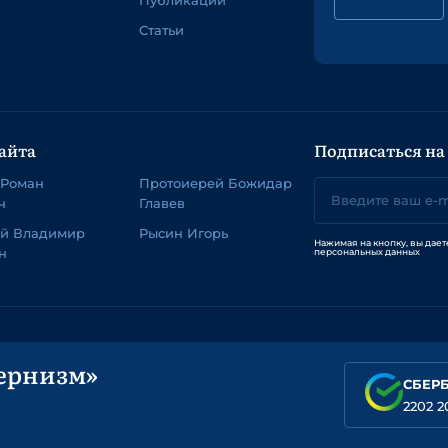
Публикации
Статьи
айта
Подписаться на
 Роман
Протоиерей Божидар
ч
Главев
ей Владимир
Рысин Игорь
Нажимая на кнопку, вы дает
н
персональных данных
ернизм»
СБЕР
2202 2