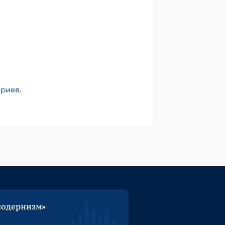
ариев
.
модернизм»