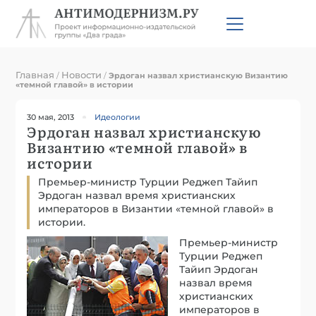
Главная
Новости
/
/
Эрдоган назвал христианскую Византию
«темной главой» в истории
30 мая, 2013
Идеологии
Эрдоган назвал христианскую
Византию «темной главой» в
истории
Премьер-министр Турции Реджеп Тайип
Эрдоган назвал время христианских
императоров в Византии «темной главой» в
истории.
Премьер-министр
Турции Реджеп
Тайип Эрдоган
назвал время
христианских
императоров в