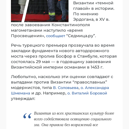
Византии «темной
главой» в истории.
По мнению
Эрдогана, в XV в.
после завоевания Константинополя
магометанами наступило «время
Просвещения»,
“Седмица.ру”.
сообщает
Речь турецкого премьера прозвучала во время
закладки фундамента нового автодорожного
моста через пролив Босфор в Стамбуле, которая
состоялась 29 мая — в годовщину завоевания
Византийской империи османами в 1453 г.
Любопытно, насколько эти оценки совпадают с
выпадами против Византии “православных”
модернистов, типа
,
В. Соловьева
о. Александра
и др. Например,
Шмемана
о. Виталий Боровой
утверждал:
Византия из всех христианских культур более
всего содействовала освящению социального
зла. Она приняла без возражений все