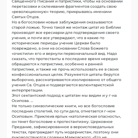
Священного Писания и патристики, чтобы на основании
перетасовки и склеивания фрагментов создать свою
«революционную» теорию, прикрываясь именами
Святых Отцов.
Но в богословии новые заблуждения оказываются
старой ложью. Точно такой же монтаж цитат из Библии
производят все ересиархи для подтверждения своего
учения, и почти все утверждают, что в какие-то
исторические периоды учение Церкви было
повреждено, а они на основании Слова Божиего
«очистили» его и вернули первоначальный вид. Надо
сказать, что протестанты в последнее время нередко
обращаются к патристике, особенно к ранней
патристике, и также не прочь использовать ее в своих
конфессиональных целях. Разумеется цитаты берутся
выборочно, рассматриваются изолированно от общего
учения Св. Отцов и подвергаются волюнтаристской
интерпретации.
Этот сектантский подход к цитатам мы видим и у г-на
Осипова. …
Не только символические книги, но все богословие
последних столетий, по сути дела, отметается г-ном
Осиповым. Приклеив ярлык «католическая опасность»,
он тянет богословие к протестантизму. Церковное
Предание, зафиксированное в вероисповедальных
текстах, преграждает путь модернистам, поэтому они
руководствуются словами Маяковского: «Его не