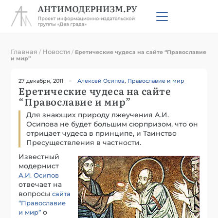
Главная
Новости
/
/
Еретические чудеса на сайте “Православие
и мир”
27 декабря, 2011
Алексей Осипов
,
Православие и мир
Еретические чудеса на сайте
“Православие и мир”
Для знающих природу лжеучения А.И.
Осипова не будет большим сюрпризом, что он
отрицает чудеса в принципе, и Таинство
Пресуществления в частности.
Известный
модернист
А.И. Осипов
отвечает на
вопросы
сайта
“Православие
о
и мир”