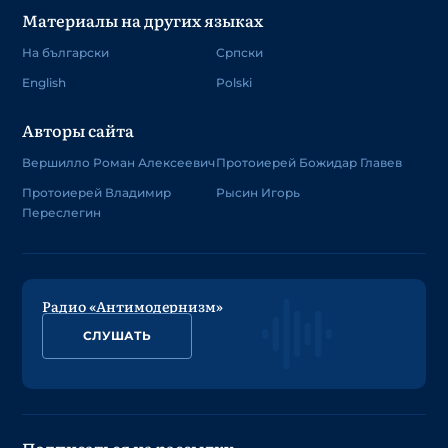
Материалы на других языках
На български
Српски
English
Polski
Авторы сайта
Вершилло Роман Алексеевич
Протоиерей Божидар Главев
Протоиерей Владимир
Рысин Игорь
Переслегин
Радио «Антимодернизм»
СЛУШАТЬ
Подписаться на рассылку