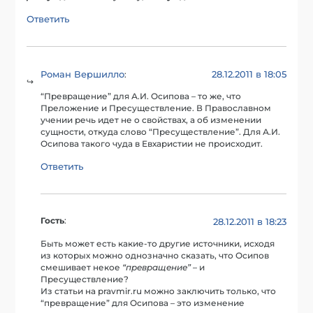
Ответить
Роман Вершилло
28.12.2011 в 18:05
:
“Превращение” для А.И. Осипова – то же, что
Преложение и Пресуществление. В Православном
учении речь идет не о свойствах, а об изменении
сущности, откуда слово “Пресуществление”. Для А.И.
Осипова такого чуда в Евхаристии не происходит.
Ответить
Гость
:
28.12.2011 в 18:23
Быть может есть какие-то другие источники, исходя
из которых можно однозначно сказать, что Осипов
смешивает некое
“превращение”
– и
Пресуществление?
Из статьи на pravmir.ru можно заключить только, что
“превращение” для Осипова – это изменение