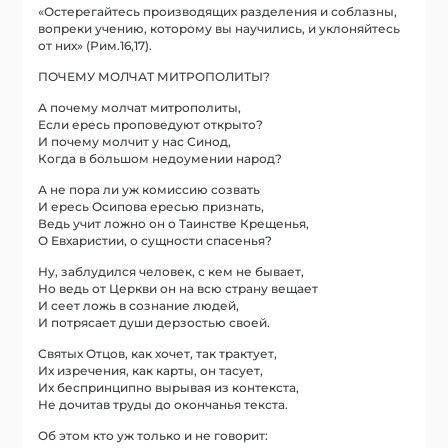
«Остерегайтесь производящих разделения и соблазны,
вопреки учению, которому вы научились, и уклоняйтесь
от них» (Рим.16,17).
ПОЧЕМУ МОЛЧАТ МИТРОПОЛИТЫ?
А почему молчат митрополиты,
Если ересь проповедуют открыто?
И почему молчит у нас Синод,
Когда в большом недоумении народ?
А не пора ли уж комиссию созвать
И ересь Осипова ересью признать,
Ведь учит ложно он о Таинстве Крещенья,
О Евхаристии, о сущности спасенья?
Ну, заблудился человек, с кем не бывает,
Но ведь от Церкви он на всю страну вещает
И сеет ложь в сознание людей,
И потрясает души дерзостью своей.
Святых Отцов, как хочет, так трактует,
Их изречения, как карты, он тасует,
Их беспринципно вырывая из контекста,
Не дочитав труды до окончанья текста.
Об этом кто уж только и не говорит: