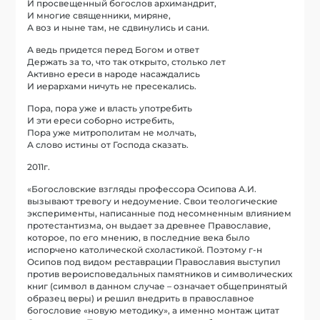
И просвещенный богослов архимандрит,
И многие священники, миряне,
А воз и ныне там, не сдвинулись и сани.
А ведь придется перед Богом и ответ
Держать за то, что так открыто, столько лет
Активно ереси в народе насаждались
И иерархами ничуть не пресекались.
Пора, пора уже и власть употребить
И эти ереси соборно истребить,
Пора уже митрополитам не молчать,
А слово истины от Господа сказать.
2011г.
«Богословские взгляды профессора Осипова А.И.
вызывают тревогу и недоумение. Свои теологические
эксперименты, написанные под несомненным влиянием
протестантизма, он выдает за древнее Православие,
которое, по его мнению, в последние века было
испорчено католической схоластикой. Поэтому г-н
Осипов под видом реставрации Православия выступил
против вероисповедальных памятников и символических
книг (символ в данном случае – означает общепринятый
образец веры) и решил внедрить в православное
богословие «новую методику», а именно монтаж цитат