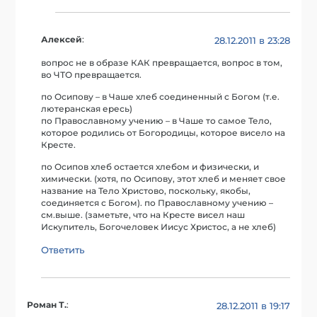
Алексей
:
28.12.2011 в 23:28
вопрос не в образе КАК превращается, вопрос в том,
во ЧТО превращается.
по Осипову – в Чаше хлеб соединенный с Богом (т.е.
лютеранская ересь)
по Православному учению – в Чаше то самое Тело,
которое родились от Богородицы, которое висело на
Кресте.
по Осипов хлеб остается хлебом и физически, и
химически. (хотя, по Осипову, этот хлеб и меняет свое
название на Тело Христово, поскольку, якобы,
соединяется с Богом). по Православному учению –
см.выше. (заметьте, что на Кресте висел наш
Искупитель, Богочеловек Иисус Христос, а не хлеб)
Ответить
Роман Т.
:
28.12.2011 в 19:17