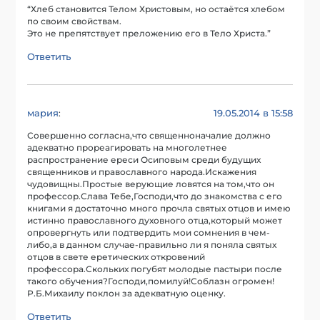
“Хлеб становится Телом Христовым, но остаётся хлебом
по своим свойствам.
Это не препятствует преложению его в Тело Христа.”
Ответить
мария
19.05.2014 в 15:58
:
Совершенно согласна,что священноначалие должно
адекватно прореагировать на многолетнее
распространение ереси Осиповым среди будущих
священников и православного народа.Искажения
чудовищны.Простые верующие ловятся на том,что он
профессор.Слава Тебе,Господи,что до знакомства с его
книгами я достаточно много прочла святых отцов и имею
истинно православного духовного отца,который может
опровергнуть или подтвердить мои сомнения в чем-
либо,а в данном случае-правильно ли я поняла святых
отцов в свете еретических откровений
профессора.Скольких погубят молодые пастыри после
такого обучения?Господи,помилуй!Соблазн огромен!
Р.Б.Михаилу поклон за адекватную оценку.
Ответить