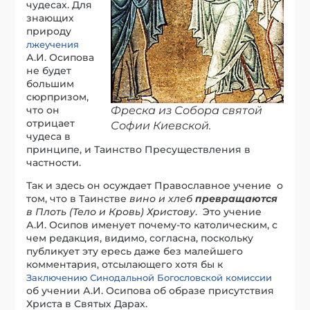
чудесах. Для
знающих
природу
лжеучения
А.И. Осипова
не будет
большим
сюрпризом,
что он
Фреска из Собора святой
отрицает
Софии Киевской.
чудеса в
принципе, и Таинство Пресуществления в
частности.
Так и здесь он осуждает Православное учение о
том, что в Таинстве
вино и хлеб
превращаются
в Плоть (Тело и Кровь) Христову
. Это учение
А.И. Осипов именует почему-то католическим, с
чем редакция, видимо, согласна, поскольку
публикует эту ересь даже без малейшего
комментария, отсылающего хотя бы к
Заключению Синодальной Богословской комиссии
об учении А.И. Осипова об образе присутствия
Христа в Святых Дарах.