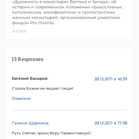
«Духовность в монастырях Востока и Запада» об
истории и современном положении православных,
католических, монофизитских и протестантских
женских монастырей, организованный униатским
фондом Pro Oriente.
21.12.2012
13 Responses
Евгений Басыров
:
28.12.2011 в 16:39
Страха Божия не ведают люди!
Ответить
Галина Шуркина
28.12.2011 в 17:38
:
Русь Святая, храни Веру Православную!