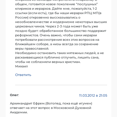
общем, готовится новое поколение “послушных”
клириков и иерархов. Дайте мне, пожалуйста, 1-2
ссылки (если есть), где бы наши иерархи РПЦ МП(в
России) откровенно выссказывались о
неообновленчестве и модернизме некоторых высших
церковных чинов. Через 2-3 года может быть уже
поздно будет: обработанное большинство поддержит
реформистов. Очень важно, чтобы сами иерархи
потребовали рассмотрения всех этих вопросов на
ближайшем соборе, а низы всегда за сохранение
веры православной.
Необходимо остановить таких мятежных людей, а не
раскаивающихся публично отлучить, лишить сана,
чтобы не соблазняли верных христиан.
Михаил
Ответить
Олег
:
11.03.2012 в 21:05
Архимандрит Ефрем.(Вотопед, пока ещё игумен)
отвечает на этот вопрос в Московской Духовной
Академии.