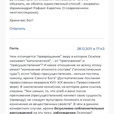
объехать, не обойти, единственный способ – взорвать»
(Архимандрит Рафаил Карелин. О современном
неогностицизме).
Храни вас Бог!
Ответить
Гость
:
28.12.2011 в 17:43
Чем отличается
“превращение”
, веру в которое Осипов
называет “католической”, – от
“преложения” и
“пресуществления”?
И какое отношение ко всему этому
имеет “изменение атомного состава” (“атомистическое
чудо”), если “образ пресуществления… нельзя постичь
никому, кроме Самого Бога” (Догматические послания
православных иерархов XVII–XIX веков о Православной
вере). В заключении комиссии, на которое дана ссылка,
сказано: “Тем самым, то, что хлеб и вино после
преложения (пресуществления) меняют свою сущность
(природу), не следует вульгарно понимать в смысле
изменения их вещественных свойств”. В чём в данном
конкретном случае, кроме
безусловно соблазнительных
рассуждений
на эту тему,
заблуждение
Осипова?