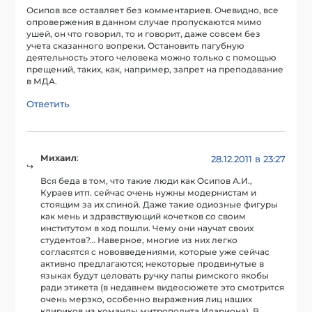
Осипов все оставляет без комментариев. Очевидно, все
опровержения в данном случае пропускаются мимо
ушей, он что говорил, то и говорит, даже совсем без
учета сказанного вопреки. Остановить пагубную
деятельность этого человека можно только с помощью
прещений, таких, как, например, запрет на преподавание
в МДА.
Ответить
Михаил
:
28.12.2011 в 23:27
Вся беда в том, что такие люди как Осипов А.И.,
Кураев итп. сейчас очень нужны модернистам и
стоящим за их спиной. Даже такие одиозные фигуры
как мень и здравствующий кочетков со своим
институтом в ход пошли. Чему они научат своих
студентов?… Наверное, многие из них легко
согласятся с нововведениями, которые уже сейчас
активно предлагаются; некоторые продвинутые в
языках будут целовать ручку папы римского якобы
ради этикета (в недавнем видеосюжете это смотрится
очень мерзко, особенно выражения лиц наших
клириков из команды митрополита Илариона). В