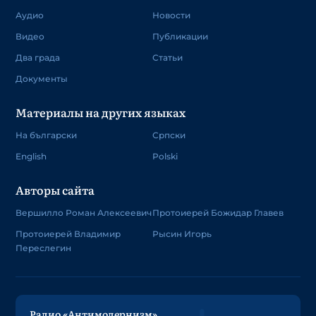
Аудио
Новости
Видео
Публикации
Два града
Статьи
Документы
Материалы на других языках
На български
Српски
English
Polski
Авторы сайта
Вершилло Роман Алексеевич
Протоиерей Божидар Главев
Протоиерей Владимир
Рысин Игорь
Переслегин
Радио «Антимодернизм»