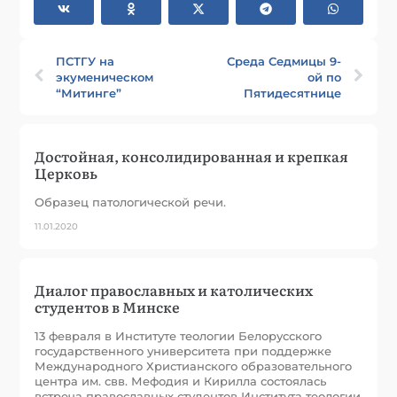
ПСТГУ на
Среда Седмицы 9-
экуменическом
ой по
“Митинге”
Пятидесятнице
Достойная, консолидированная и крепкая
Церковь
Образец патологической речи.
11.01.2020
Диалог православных и католических
студентов в Минске
13 февраля в Институте теологии Белорусского
государственного университета при поддержке
Международного Христианского образовательного
центра им. свв. Мефодия и Кирилла состоялась
встреча православных студентов Института теологии