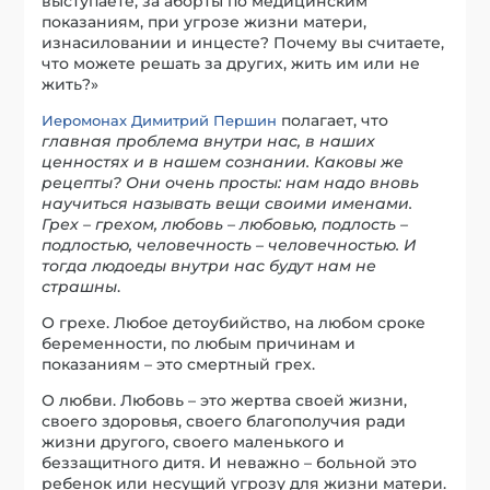
выступаете, за аборты по медицинским
показаниям, при угрозе жизни матери,
изнасиловании и инцесте? Почему вы считаете,
что можете решать за других, жить им или не
жить?»
полагает, что
Иеромонах Димитрий Першин
главная проблема внутри нас, в наших
ценностях и в нашем сознании. Каковы же
рецепты? Они очень просты: нам надо вновь
научиться называть вещи своими именами.
Грех – грехом, любовь – любовью, подлость –
подлостью, человечность – человечностью. И
тогда людоеды внутри нас будут нам не
страшны
.
О грехе. Любое детоубийство, на любом сроке
беременности, по любым причинам и
показаниям – это смертный грех.
О любви. Любовь – это жертва своей жизни,
своего здоровья, своего благополучия ради
жизни другого, своего маленького и
беззащитного дитя. И неважно – больной это
ребенок или несущий угрозу для жизни матери.