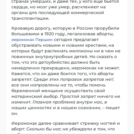
странах умерших, и даже тех, у кого еще бьется
сердце, но мозг уже умер, расчленяют на
органы для последующей коммерческой
трансплантации.
Кровавую дорогу, которую в России прорубили
большевики в 1920 году, легализовав аборты,
сегодня предлагает
иеромонах Першин
обустраивать новыми и новыми крестами, на
которых будут распинать миллионы ни в чем не
повинных внутриутробных детей. Но сказать о
том, что это детоубийство должно быть
немедленно прекращено, иеромонах не может.
Кажется, что он даже боится того, что аборты
запретят:
Среди этих поправок запретов нет;
все они направлены на то, чтобы помочь
беременной женщине осуществить свой
материнский выбор. Простой запрет ничего не
изменит. Главная проблема внутри нас, в
наших ценностях и в нашем сознании
, – пишет
он.
Иеромонах далее сравнивает стрижку ногтей и
аборт:
Сколько бы нас не убеждали в том, что