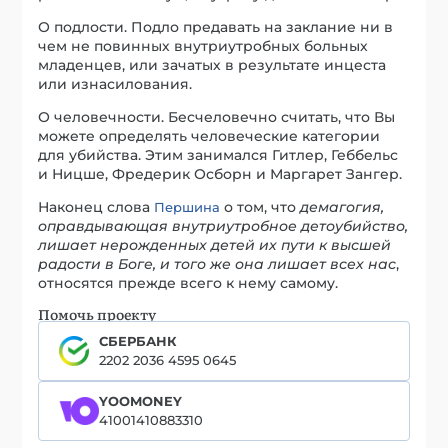
О подлости. Подло предавать на заклание ни в
чем не повинных внутриутробных больных
младенцев, или зачатых в результате инцеста
или изнасилования.
О человечности. Бесчеловечно считать, что Вы
можете определять человеческие категории
для убийства. Этим занимался Гитлер, Геббельс
и Ницше, Фредерик Осборн и Маргарет Зангер.
Наконец слова
о том, что
демагогия,
Першина
оправдывающая внутриутробное детоубийство,
лишает нерожденных детей их пути к высшей
радости в Боге, и того же она лишает всех нас
,
относятся прежде всего к нему самому.
Помочь проекту
СБЕРБАНК
2202 2036 4595 0645
YOOMONEY
41001410883310