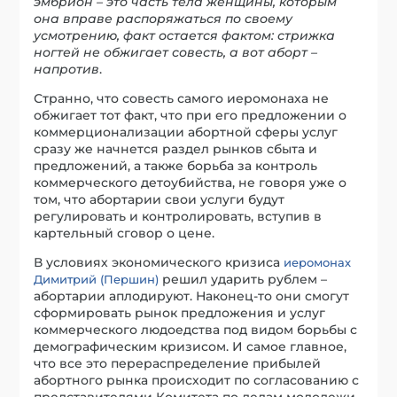
эмбрион – это часть тела женщины, которым
она вправе распоряжаться по своему
усмотрению, факт остается фактом: стрижка
ногтей не обжигает совесть, а вот аборт –
напротив
.
Странно, что совесть самого иеромонаха не
обжигает тот факт, что при его предложении о
коммерционализации абортной сферы услуг
сразу же начнется раздел рынков сбыта и
предложений, а также борьба за контроль
коммерческого детоубийства, не говоря уже о
том, что абортарии свои услуги будут
регулировать и контролировать, вступив в
картельный сговор о цене.
В условиях экономического кризиса
иеромонах
решил ударить рублем –
Димитрий (Першин)
абортарии аплодируют. Наконец-то они смогут
сформировать рынок предложения и услуг
коммерческого людоедства под видом борьбы с
демографическим кризисом. И самое главное,
что все это перераспределение прибылей
абортного рынка происходит по согласованию с
представителями Комитета по делам молодежи