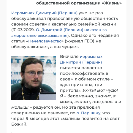
общественной организации «Жизнь»
уже не раз
Иеромонах Димитрий (Першин)
обескураживал православную общественность
своими советами касательно семейной жизни
(31.03.2009.
О. Димитрий (Першин) наказан за
). Однако его недавняя
аморальные высказывания
статья «
» (журнал ГЕО) не
Нечеловечество
обескураживает, а возмущает.
Вначале
иеромонах
Димитрий (Першин)
пытается радостно
пофилософствовать в
своем любимом стиле –
«два прихлопа, три
притопа».
Ух-ты! Вот чудо!
Я – беременна, значит, я
мама, значит, нас двое: я и
малыш!
– радуется он. Но эта прелюдия
совершенно не означает, по
, что
о. Першину
через 9 месяцев этот «малыш» появится на свет
Божий.