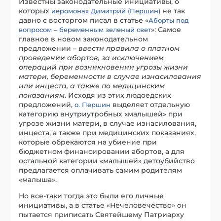
Известны законодательные инициативы, о
которых
не так
иеромонах Димитрий (Першин)
давно с восторгом писал в статье «
Аборты под
»: Самое
вопросом – беременным зеленый свет
главное в новом законодательном
предложении –
ввести правила о платном
проведении абортов, за исключением
операций при возникновении угрозы жизни
матери, беременности в случае изнасилования
или инцеста, а также по медицинским
показаниям
. Исходя из этих людоедских
предложений,
выделяет отдельную
о. Першин
категорию внутриутробных «малышей» при
угрозе жизни матери, в случае изнасилования,
инцеста, а также при медицинских показаниях,
которые обрекаются на убиение при
бюджетном финансировании абортов, а для
остальной категории «малышей» детоубийство
предлагается оплачивать самим родителям
«малыша».
Но все-таки тогда это были его личные
инициативы, а в статье «Нечеловечество» он
пытается приписать Святейшему Патриарху