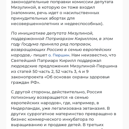
законодательные поправки комиссии депутата
Мизулиной, в которую он тоже входил
(напомним, речь идет о насильственных
принудительных абортах для
несовершеннолетних и недееспособных).
По инициативе депутата Мизулиной,
поддержанной Патриархом Кириллом, в этом
году Госдума приняла ряд поправок,
возвращающих Россию в семью европейских
народов
,- пишет
. Нам неизвестно, что
о. Першин
Святейший Патриарх Кирилл поддержал
людоедские предложения Мизулиной-Першина
из статей 50 часть 2, 52 часть 3, 4 и 9
законопроекта «Об основах охраны здоровья
граждан РФ».
С другой стороны, действительно, Россия
потихоньку возвращается «в семью
европейских народов», где, например, в
Нидерландах, уже легализована эвтаназия. В
других суррогатное материнство превращено в
бизнес коммерческого инкубатора по
выращиванию и продаже детей. В третьих