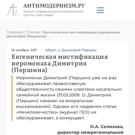
Главная
Статьи
/
/
Евгеническая мистификация иеромонаха
Димитрия (Першина)
16 ноября, 2011
Аборт
,
о. Димитрий Першин
Евгеническая мистификация
иеромонаха Димитрия
(Першина)
Иеромонах Димитрий (Першин) уже не раз
обескураживал православную
общественность своими советами касательно
семейной жизни (31.03.2009. О. Димитрий
(Першин) наказан за аморальные
высказывания). Однако его недавняя статья
«Нечеловечество» (журнал ГЕО) не
обескураживает, а возмущает.
О.А. Селихова,
директор межрегиональной