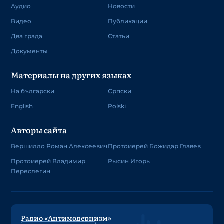
Аудио
Новости
Видео
Публикации
Два града
Статьи
Документы
Материалы на других языках
На български
Српски
English
Polski
Авторы сайта
Вершилло Роман Алексеевич
Протоиерей Божидар Главев
Протоиерей Владимир
Рысин Игорь
Переслегин
Радио «Антимодернизм»