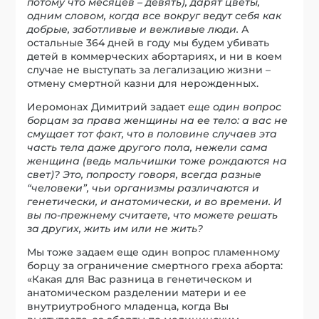
потому что месяцев – девять), дарят цветы,
одним словом, когда все вокруг ведут себя как
добрые, заботливые и вежливые люди.
А
остальные 364 дней в году мы будем убивать
детей в коммерческих абортариях, и ни в коем
случае не выступать за легализацию жизни –
отмену смертной казни для нерожденных.
Иеромонах Димитрий задает
еще один вопрос
борцам за права женщины на ее тело: а вас не
смущает тот факт, что в половине случаев эта
часть тела даже другого пола, нежели сама
женщина (ведь мальчишки тоже рождаются на
свет)? Это, попросту говоря, всегда разные
“человеки”, чьи организмы различаются и
генетически, и анатомически, и во времени. И
вы по-прежнему считаете, что можете решать
за других, жить им или не жить?
Мы тоже задаем еще один вопрос пламенному
борцу за ограничение смертного греха аборта:
«Какая для Вас разница в генетическом и
анатомическом разделении матери и ее
внутриутробного младенца, когда Вы