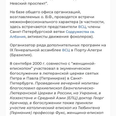
Невский проспект”.
На базе общего офиса организаций,
возглавляемых о. В.Ф., проводятся встречи
межконфессионального характера (в частности,
здесь встречаются представители
, члены
ВСЦ
Санкт-Петербургской ветви
Содружества св.
, активисты движения фоколяров).
Албания
Организатор ряда дополнительных программ на
IX Генеральной ассамблее
в Порту-Алегри
ВСЦ
(Бразилия).
8 сентября 2000 г. совместно с “женщиной-
епископом” участвовал в экуменическом
богослужении в лютеранской церкви святых
Петра и Павла (Петрикирхе) в Санкт-
Петербурге.
Проведение вечерней молитвы
благословил архиепископ Евангелическо-
Лютеранской Церкви в России, на Украине, в
Казахстане и Средней Азии (ЕЛЦ) доктор Георг
Кречмар, в богослужении также приняли
участие католический епископ из Тюбингена
(Германия) профессор Фукс, женщина-епископ