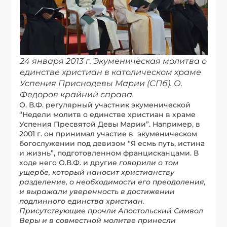
24 января 2013 г. Экуменическая молитва о
единстве христиан в католическом храме
Успения Приснодевы Марии (СПб). О.
Федоров крайний справа.
О. В.Ф. регулярный участник экуменической
“Недели молитв о единстве христиан в храме
Успения Пресвятой Девы Марии”. Например, в
2001 г. он принимал участие в экуменическом
богослужении под девизом “Я есмь путь, истина
и жизнь”, подготовленном францисканцами. В
ходе него О.В.Ф. и другие
говорили о том
ущербе, который наносит христианству
разделение, о необходимости его преодоления,
и выражали уверенность в достижении
подлинного единства христиан.
Присутствующие прочли Апостольский Символ
Веры и в совместной молитве принесли