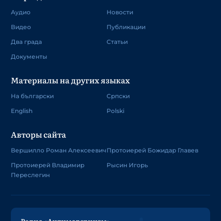
Аудио
Новости
Видео
Публикации
Два града
Статьи
Документы
Материалы на других языках
На български
Српски
English
Polski
Авторы сайта
Вершилло Роман Алексеевич
Протоиерей Божидар Главев
Протоиерей Владимир
Рысин Игорь
Переслегин
Радио «Антимодернизм»