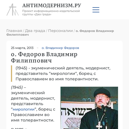
Главная
Два града
Персоналии
/
/
/
о. Федоров Владимир
Филиппович
25 марта, 2013
о. Владимир Федоров
о. Федоров Владимир
Филиппович
(1945) - экуменический деятель, модернист,
представитель “мирологии“, борец с
Православием во имя толерантности.
(1945)
–
экуменический
деятель, модернист,
представитель
“
“, борец с
мирологии
Православием во
имя толерантности.