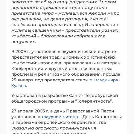
покаяние за общую вину разделения. Знаком
подлинного стремления к единству стало
приветствие мира – молившиеся желали мира
окружавшим, не делая различия, к какой
конфессии принадлежит сосед. В завершение
молитвы священники – представители разных
конфессий – благословили собравшихся
верующих.
В 2009 г. участвовал в экуменической встрече
представителей традиционных христианских
конфессий: католиков, православных и лютеран.
Конференция и круглый стол, посвящённые
проблемам религиозного образования, прошла
25 января под председательством
о. Владимира
.
Хулапа
Участвовал в разработке Санкт-Петербургской
общегородской программы “Толерантность”.
27 апреля 2003 г. в день Православной Пасхи
участвовал в
“День Катастрофы
траурном митинге
и героизма европейского еврейства”, где
указал на опасность проникновения
коричневой заразы в наш город
.