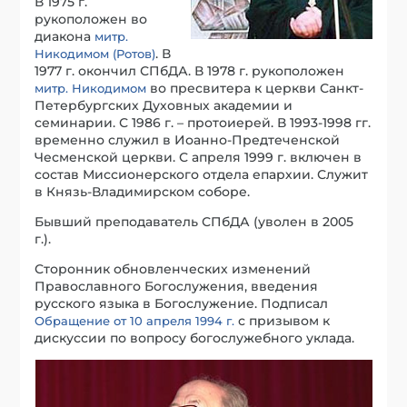
В 1975 г.
рукоположен во
диакона
митр.
. В
Никодимом (Ротов)
1977 г. окончил СПбДА. В 1978 г. рукоположен
во пресвитера к церкви Санкт-
митр. Никодимом
Петербургских Духовных академии и
семинарии. С 1986 г. – протоиерей. В 1993-1998 гг.
временно служил в Иоанно-Предтеченской
Чесменской церкви. С апреля 1999 г. включен в
состав Миссионерского отдела епархии. Служит
в Князь-Владимирском соборе.
Бывший преподаватель СПбДА (уволен в 2005
г.).
Сторонник обновленческих изменений
Православного Богослужения, введения
русского языка в Богослужение. Подписал
с призывом к
Обращение от 10 апреля 1994 г.
дискуссии по вопросу богослужебного уклада.