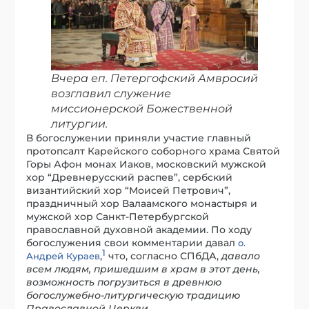
Вчера еп. Петергофский Амвросий
возглавил служение
миссионерской Божественной
литургии.
В богослужении приняли участие главный
протопсалт Карейского соборного храма Святой
Горы Афон монах Иаков, московский мужской
хор “Древнерусский распев”, сербский
византийский хор “Моисей Петрович”,
праздничный хор Валаамского монастыря и
мужской хор Санкт-Петербургской
православной духовной академии. По ходу
богослужения свои комментарии давал
о.
1
,
что, согласно СПбДА,
давало
Андрей Кураев
всем людям, пришедшим в храм в этот день,
возможность погрузиться в древнюю
богослужебно-литургическую традицию
Православной Церкви
.