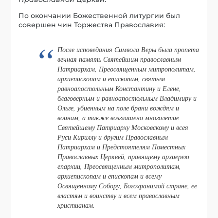
По окончании Божественной литургии был
совершен чин Торжества Православия:
После исповедания Символа Веры была пропета
вечная память Святейшим православным
Патриархам, Преосвященным митрополитам,
архиепископам и епископам, святым
равноапостольным Константину и Елене,
благоверным и равноапостольным Владимиру и
Ольге, убиенным на поле брани вождям и
воинам, а также возглашено многолетие
Святейшему Патриарху Московскому и всея
Руси Кириллу и другим Православным
Патриархам и Предстоятелям Поместных
Православных Церквей, правящему архиерею
епархии, Преосвященным митрополитам,
архиепископам и епископам и всему
Освященному Собору, Богохранимой стране, ее
властям и воинству и всем православным
христианам.