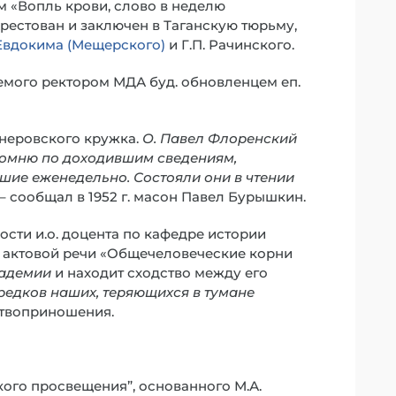
 «Вопль крови, слово в неделю
рестован и заключен в Таганскую тюрьму,
 Евдокима (Мещерского)
и Г.П. Рачинского.
аемого ректором МДА буд. обновленцем еп.
неровского кружка.
О. Павел Флоренский
 помню по доходившим сведениям,
шие еженедельно. Состояли они в чтении
, – сообщал в 1952 г. масон Павел Бурышкин.
ости и.о. доцента по кафедре истории
 актовой речи «Общечеловеческие корни
кадемии
и находит сходство между его
едков наших, теряющихся в тумане
ртвоприношения.
кого просвещения”, основанного М.А.