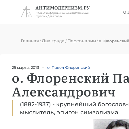
О 
Главная
Два града
Персоналии
/
/
/
о. Флоренски
25 марта, 2013
о. Павел Флоренский
о. Флоренский П
Александрович
(1882-1937) - крупнейший богослов
мыслитель, эпигон символизма.