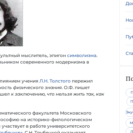
До
Но
Пу
Ст
культный мыслитель, эпигон
символизма
.
альником современного модернизма в
По
 влиянием учения
Л.Н. Толстого
пережил
ность физического знания
. О.Ф. пишет
П
ел к заключению, что нельзя жить так, как
П
Эк
ематического факультета Московского
философию на историко-филологическом
М
м участвует в работе университетского
Л
Трубецким
. С.Н. Трубецкой оказывает