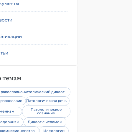
кументы
вости
бликации
атьи
 темам
равославно-католический диалог
равославие
Патологическая речь
Патологическое
уменизм
сознание
одернизм
Диалог с исламом
жемиссионерство
Идеологии