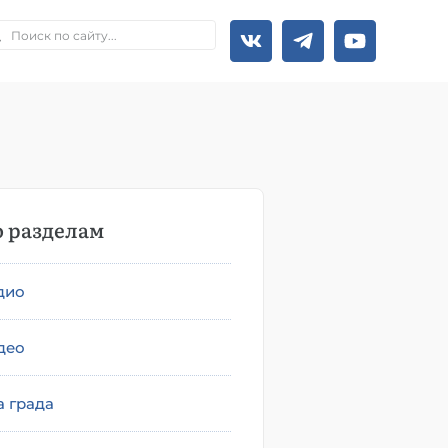
 разделам
дио
део
а града