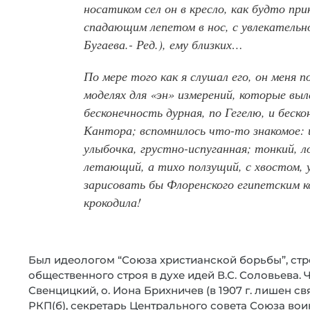
носатиком сел он в кресло, как будто при
спадающим лепетом в нос, с увлекательн
Бугаева.- Ред.), ему близких…
По мере того как я слушал его, он меня 
моделях для «эн» измерений, которые вы
бесконечность дурная, по Гегелю, и беск
Кантора; вспомнилось что-то знакомое: 
улыбочка, грустно-испуганная; тонкий, л
летающий, а тихо ползущий, с хвостом,
зарисовать бы Флоренского египетским к
крокодила!
Был идеологом “Союза христианской борьбы”, с
общественного строя в духе идей В.С. Соловьева. Ч
Свенцицкий, о. Иона Брихничев (в 1907 г. лишен свя
РКП(б), секретарь Центрального совета Союза во