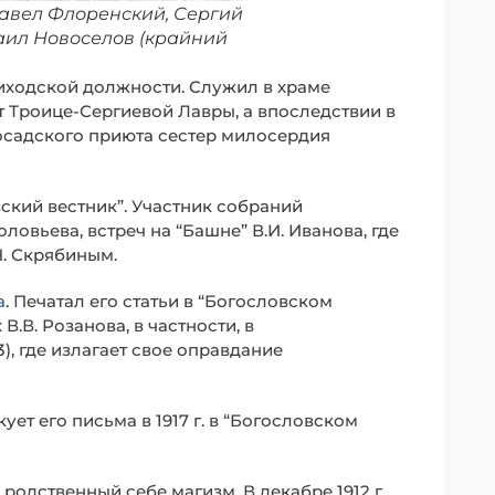
 Павел Флоренский, Сергий
хаил Новоселов (крайний
приходской должности. Служил в храме
 Троице-Сергиевой Лавры, а впоследствии в
осадского приюта сестер милосердия
вский вестник”. Участник собраний
овьева, встреч на “Башне” В.И. Иванова, где
. Скрябиным.
а
. Печатал его статьи в “Богословском
.В. Розанова, в частности, в
3), где излагает свое оправдание
кует его письма в 1917 г. в “Богословском
родственный себе магизм. В декабре 1912 г.