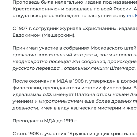
Проповедь была нелегально издана под названием
Крестопоклонную» и разошлась по всей России. А
откуда вскоре освобожден по заступничеству
еп.
С 1907 г. сотрудник журнала «Христианин», издав
Евдокимом (Мещерским).
Принимал участие в собраниях Московского штей
проявлял значительный интерес и, как я хорошо
неоднократно посещал эти собрания, происходив
русского перевода… отдельных лекций Штейнера
После окончания МДА в 1908 г. утвержден в должн
философии, преподавателя истории философии. В
идеализма» о.Ф. именует Платона
отцом нашей А
учением и
миропониманием еще более древних пр
древности
, имея в виду языческие мистерии и же
Преподает в МДА до 1919 г.
С кон. 1908 г. участник “Кружка ищущих христианс