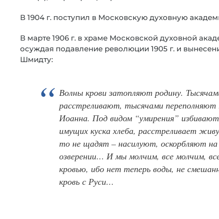
В 1904 г. поступил в Московскую духовную академ
В марте 1906 г. в храме Московской духовной ака
осуждая подавление революции 1905 г. и вынесени
Шмидту:
Волны крови затопляют родину. Тысячам
расстреливают, тысячами переполняют 
Иоанна. Под видом “умирения” избиваютс
имущих куска хлеба, расстреливает живу
то не щадят – насилуют, оскорбляют на
озверении… И мы молчим, все молчим, вс
кровью, ибо нет теперь воды, не смешан
кровь с Руси…