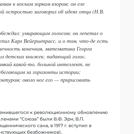
кован к носкам зорким взором; он еле
ой остростью заговорил об идеях отца (Н.В.
побеждал: умирающим голосом; он лепетал о
лепил Карл Вейерштрасс, и о том, что-де есть
онечность конечная, математика Георга
из детских книжек; падающий голос,
омкий какой-то, больной интеллект, не
 убегающим за горизонты истории;
онтуром; около ног его — пририсовать
тремившегося к революционному обновлению
ленами “Союза” были В.Ф. Эрн, В.П.
щеннического сана, в 1917 г. вступил в
инствующих безбожников).