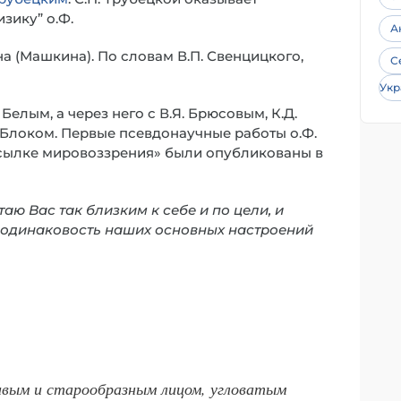
зику” о.Ф.
А
а (Машкина). По словам В.П. Свенцицкого,
С
Укр
елым, а через него с В.Я. Брюсовым, К.Д.
.А. Блоком. Первые псевдонаучные работы о.Ф.
сылке мировоззрения» были опубликованы в
таю Вас так близким к себе и по цели, и
ю одинаковость наших основных настроений
сивым и старообразным лицом, угловатым