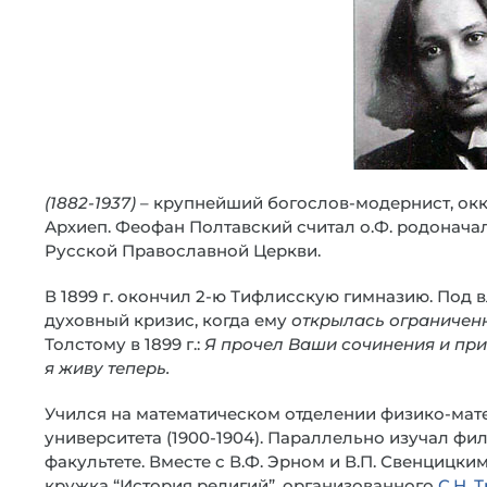
(1882-1937)
– крупнейший богослов-модернист, ок
Архиеп. Феофан Полтавский считал о.Ф. родонач
Русской Православной Церкви.
В 1899 г. окончил 2-ю Тифлисскую гимназию. Под
духовный кризис, когда ему
открылась ограничен
Толстому в 1899 г.:
Я прочел Ваши сочинения и приш
я живу теперь.
Учился на математическом отделении физико-мат
университета (1900-1904). Параллельно изучал 
факультете. Вместе с В.Ф. Эрном и В.П. Свенцицки
кружка “История религий”, организованного
С.Н. 