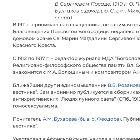
В Сергиевом Посаде, 1910 г. О.
Булгаков с дочерью. Стоит: Ми
слева).
В 1911 г. принимает сан священника, не занимая 
Благовещения Пресвятой Богородицы недалеко от
домовом храме Св. Марии Магдалины Сергиево-П
Красного Креста.
С 1912 по 1917 г. – редактор журнала МДА “Богосло
Религиозно-философского общества памяти Вл. Сол
знакомится с М.А. Волошиным и композитором А.Н
Ближайший друг и единомышленник
В.В. Розанов
вестнике”. Сам анонимно публикуется в сборниках В
антихристианских “Людях лунного света” (СПб., 191
гомосексуализма.
Почитатель
А.М. Бухарева (быв. о. Феодора)
. Публи
вестнике”.
Участвовал в Афонской смуте, увидев в имяславии 