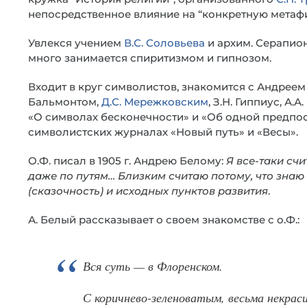
непосредственное влияние на “конкретную метафи
Увлекся учением
В.С. Соловьева
и архим. Серапион
много занимается спиритизмом и гипнозом.
Входит в круг символистов, знакомится с Андреем Б
Бальмонтом,
Д.С. Мережковским
, З.Н. Гиппиус, А
«О символах бесконечности» и «Об одной предпо
символистских журналах «Новый путь» и «Весы».
О.Ф. писал в 1905 г. Андрею Белому:
Я все-таки счи
даже по путям… Близким считаю потому, что зна
(сказочность) и исходных пунктов развития
.
А. Белый рассказывает о своем знакомстве с о.Ф.:
Вся суть — в Флоренском.
С коричнево-зеленоватым, весьма некра