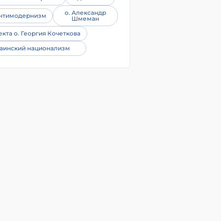
о. Александр
нтимодернизм
Шмеман
екта о. Георгия Кочеткова
аинский национализм