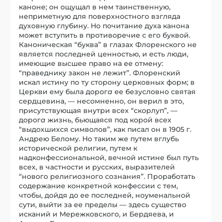
каноне; он ощущал в нем таинственную,
неприметную для поверхностного взгляда
духовную глубину. Но почитание духа канона
может вступить в противоречие с его буквой.
Каноническая “буква” в глазах Флоренского не
является последней ценностью, и есть люди,
имеющие высшее право на ее отмену:
“праведнику закон не лежит”. Флоренский
искал истину по ту сторону церковных форм; в
Церкви ему была дорог
а
ее безусловно святая
сердцевина, — несомненно, он верил в это,
присутствующая внутри всех “скорлуп”, —
дорог
а
жизнь, бьющаяся под корой всех
“выдохшихся символов”, как писал он в 1905 г.
Андрею Белому. Но таким же путем вглубь
исторической религии, путем к
надконфессиональной, вечной истине был путь
всех, в частности и русских, выразителей
“нового религиозного сознания”. Проработать
содержание конкретной конфессии с тем,
чтобы, дойдя до ее последней, ноуменальной
сути, выйти за ее пределы — здесь существо
исканий и Мережковского, и Бердяева, и