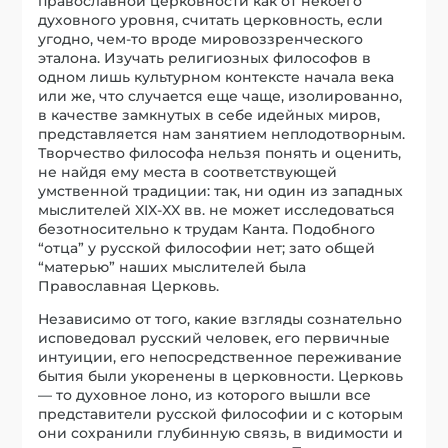
православной церковности как от некоего
духовного уровня, считать церковность, если
угодно, чем-то вроде мировоззренческого
эталона. Изучать религиозных философов в
одном лишь культурном контексте начала века
или же, что случается еще чаще, изолированно,
в качестве замкнутых в себе идейных миров,
представляется нам занятием неплодотворным.
Творчество философа нельзя понять и оценить,
не найдя ему места в соответствующей
умственной традиции: так, ни один из западных
мыслителей XIX-XX вв. не может исследоваться
безотносительно к трудам Канта. Подобного
“отца” у русской философии нет; зато общей
“матерью” наших мыслителей была
Православная Церковь.
Независимо от того, какие взгляды сознательно
исповедовал русский человек, его первичные
интуиции, его непосредственное переживание
бытия были укоренены в церковности. Церковь
— то духовное лоно, из которого вышли все
представители русской философии и с которым
они сохранили глубинную связь, в видимости и