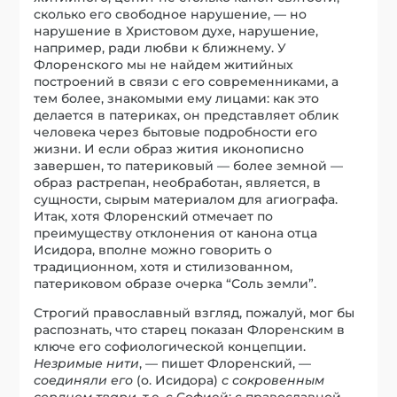
сколько его свободное нарушение, — но
нарушение в Христовом духе, нарушение,
например, ради любви к ближнему. У
Флоренского мы не найдем житийных
построений в связи с его современниками, а
тем более, знакомыми ему лицами: как это
делается в патериках, он представляет облик
человека через бытовые подробности его
жизни. И если образ жития иконописно
завершен, то патериковый — более земной —
образ растрепан, необработан, является, в
сущности, сырым материалом для агиографа.
Итак, хотя Флоренский отмечает по
преимуществу отклонения от канона отца
Исидора, вполне можно говорить о
традиционном, хотя и стилизованном,
патериковом образе очерка “Соль земли”.
Строгий православный взгляд, пожалуй, мог бы
распознать, что старец показан Флоренским в
ключе его софиологической концепции.
Незримые нити
, — пишет Флоренский, —
соединяли его
(о. Исидора)
с сокровенным
сердцем твари
, т.е. с Софией; с православной