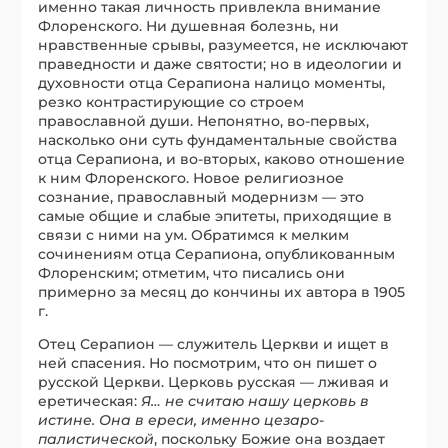
именно такая личность привлекла внимание
Флоренского. Ни душевная болезнь, ни
нравственные срывы, разумеется, не исключают
праведности и даже святости; но в идеологии и
духовности отца Серапиона налицо моменты,
резко контрастирующие со строем
православной души. Непонятно, во-первых,
насколько они суть фундаментальные свойства
отца Серапиона, и во-вторых, каково отношение
к ним Флоренского. Новое религиозное
сознание, православный модернизм — это
самые общие и слабые эпитеты, приходящие в
связи с ними на ум. Обратимся к мелким
сочинениям отца Серапиона, опубликованным
Флоренским; отметим, что писались они
примерно за месяц до кончины их автора в 1905
г.
Отец Серапион — служитель Церкви и ищет в
ней спасения. Но посмотрим, что он пишет о
русской Церкви. Церковь русская — лживая и
еретическая:
Я… не считаю нашу церковь в
истине. Она в ереси, именно цезаро-
палистической
, поскольку Божие она воздает