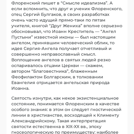
Флоренский пишет в “Смысле идеализма”. А
если вспомнить, что друг и ученик Флоренского,
отец Сергий Булгаков, в своих разработках
очень часто идущий прямо-таки по пятам
учителя, книгой “Друг Жениха” вполне серьезно
обосновывал, что Иоанн Креститель — “Ангел
Пустыни” известной иконы — был настоящим
ангелом, принявшим человеческий облик, то
идея Сергия-Ангела получает отчетливый и
совершенно неправославный смысл.
Воплощение ангелов в святых людей резко
оспаривалось отцами Церкви — скажем,
автором “Благовестника”, блаженным
Феофилактом Болгарским, в толковании
Евангелия отрицается ангельская природа
Иоанна.
Святость изнутри, как некое экзистенциальное
состояние, понимается Флоренским в качестве
особого знания: в этом он следует гностической
линии в христианстве, восходящей к Клименту
Александрийскому. Такая интерпретация
святости естественна в XIX-XX вв., эпоху
гносеологическую по преимуществу: наиболее