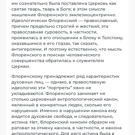
им сознательно была поставлена Церковь как
святая тварь, тварь в Боге; в этом смысле
мышление Флоренского экклезиоцентрично.
Идеологически Флоренский — православный,
причем предельно строгий и жесткий; эта
православная суровость, в частности,
проявилась в его отношении к Блоку и Толстому,
оказавшимся в его глазах, так сказать,
антигероями. И поэтому естественно, что мысль
Флоренского в поисках человеческого
совершенства обратилась к служителям
Церкви.
Флоренскому принадлежит ряд характеристик
духовных лиц, — однако, в православную
идеологию эти “портреты” явно не
укладываются. Флоренского занимает не
столько церковный антропологический канон,
явленный в конкретных людях, сколько его
нарушения. Именно в нарушении канона ему
видится духовная свобода, и следовательно,
истина. Нет, Флоренский никоим образом не
ратовал за отмену канона, в частности, и канона
антропологического. Для него истина была в