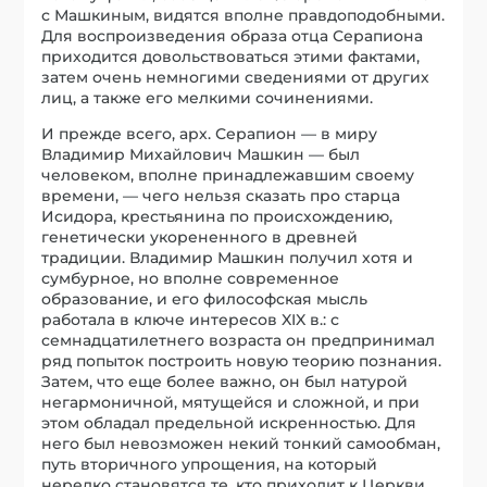
с Машкиным, видятся вполне правдоподобными.
Для воспроизведения образа отца Серапиона
приходится довольствоваться этими фактами,
затем очень немногими сведениями от других
лиц, а также его мелкими сочинениями.
И прежде всего, арх. Серапион — в миру
Владимир Михайлович Машкин — был
человеком, вполне принадлежавшим своему
времени, — чего нельзя сказать про старца
Исидора, крестьянина по происхождению,
генетически укорененного в древней
традиции. Владимир Машкин получил хотя и
сумбурное, но вполне современное
образование, и его философская мысль
работала в ключе интересов XIX в.: с
семнадцатилетнего возраста он предпринимал
ряд попыток построить новую теорию познания.
Затем, что еще более важно, он был натурой
негармоничной, мятущейся и сложной, и при
этом обладал предельной искренностью. Для
него был невозможен некий тонкий самообман,
путь вторичного упрощения, на который
нередко становятся те, кто приходит к Церкви,