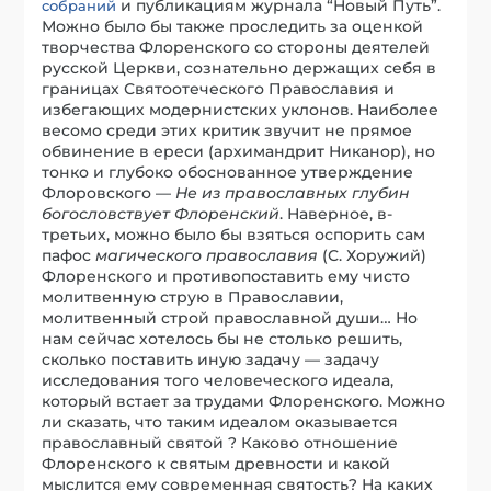
и публикациям журнала “Новый Путь”.
собраний
Можно было бы также проследить за оценкой
творчества Флоренского со стороны деятелей
русской Церкви, сознательно держащих себя в
границах Святоотеческого Православия и
избегающих модернистских уклонов. Наиболее
весомо среди этих критик звучит не прямое
обвинение в ереси (архимандрит Никанор), но
тонко и глубоко обоснованное утверждение
Флоровского —
Не из православных глубин
богословствует Флоренский
. Наверное, в-
третьих, можно было бы взяться оспорить сам
пафос
магического православия
(С. Хоружий)
Флоренского и противопоставить ему чисто
молитвенную струю в Православии,
молитвенный строй православной души… Но
нам сейчас хотелось бы не столько решить,
сколько поставить иную задачу — задачу
исследования того человеческого идеала,
который встает за трудами Флоренского. Можно
ли сказать, что таким идеалом оказывается
православный святой ? Каково отношение
Флоренского к святым древности и какой
мыслится ему современная святость? На каких