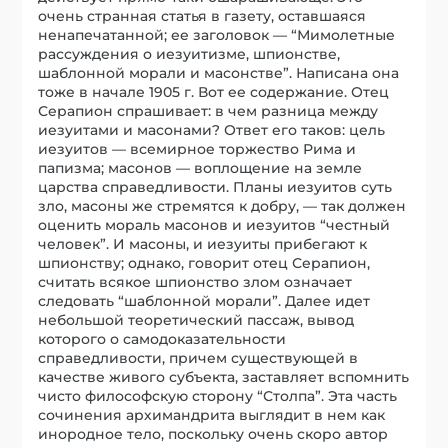
очень странная статья в газету, оставшаяся
ненапечатанной; ее заголовок — “Мимолетные
рассуждения о иезуитизме, шпионстве,
шаблонной морали и масонстве”. Написана она
тоже в начале 1905 г. Вот ее содержание. Отец
Серапион спрашивает: в чем разница между
иезуитами и масонами? Ответ его таков: цель
иезуитов — всемирное торжество Рима и
папизма; масонов — воплощение на земле
царства справедливости. Планы иезуитов суть
зло, масоны же стремятся к добру, — так должен
оценить мораль масонов и иезуитов “честный
человек”. И масоны, и иезуиты прибегают к
шпионству; однако, говорит отец Серапион,
считать всякое шпионство злом означает
следовать “шаблонной морали”. Далее идет
небольшой теоретический пассаж, вывод
которого о самодоказательности
справедливости, причем существующей в
качестве живого субъекта, заставляет вспомнить
чисто философскую сторону “Столпа”. Эта часть
сочинения архимандрита выглядит в нем как
инородное тело, поскольку очень скоро автор