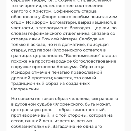
точки зрения, естественнее соотнесение
святого с Христом. Софийность старца
обоснована у Флоренского особым почитанием
отцом Исидором Богоматери, выразившимся, в
частности, в теологумене: благодать Церкви, по
словам гефсиманского отшельника, связана со
страданиями Божией Матери. Свобода не
только в аскезе, но и в догматике, присущая
старцу, под пером Флоренского остается в
границах церковности. “Вольномыслие” старца
похоже на простонародное богословствование
в кружке протопопа Аввакума. Образ отца
Исидора отмечен печатью православной
древней простоты; кажется, это самый
традиционный образ из созданных
Флоренским.
Но совсем не таков образ человека, сыгравшего
в духовной судьбе Флоренского, быть может,
центральную роль — образ таинственный,
противоречивый, и с той стороны, которая на
сегодняшний день известна, весьма
соблазнительный. Загадочна не одна его