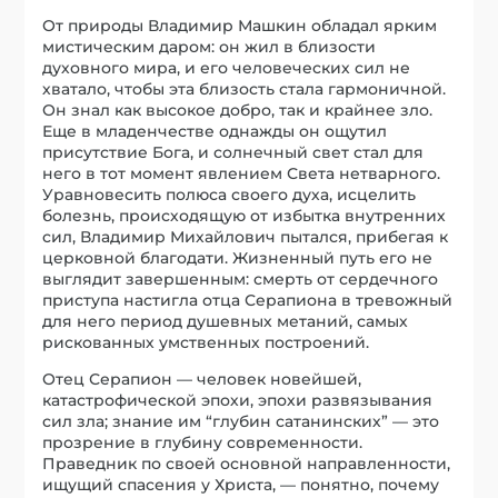
От природы Владимир Машкин обладал ярким
мистическим даром: он жил в близости
духовного мира, и его человеческих сил не
хватало, чтобы эта близость стала гармоничной.
Он знал как высокое добро, так и крайнее зло.
Еще в младенчестве однажды он ощутил
присутствие Бога, и солнечный свет стал для
него в тот момент явлением Света нетварного.
Уравновесить полюса своего духа, исцелить
болезнь, происходящую от избытка внутренних
сил, Владимир Михайлович пытался, прибегая к
церковной благодати. Жизненный путь его не
выглядит завершенным: смерть от сердечного
приступа настигла отца Серапиона в тревожный
для него период душевных метаний, самых
рискованных умственных построений.
Отец Серапион — человек новейшей,
катастрофической эпохи, эпохи развязывания
сил зла; знание им “глубин сатанинских” — это
прозрение в глубину современности.
Праведник по своей основной направленности,
ищущий спасения у Христа, — понятно, почему