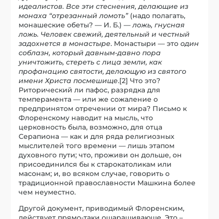
идеалистов. Все эти стеснения, делающие из
монаха “отрезанный ломоть”
(надо полагать,
монашеские обеты? — И. Б.)
— ложь, гнусная
ложь. Человек свежий, деятельный и честный
задохнется в монастыре
. Монастыри — это
один
соблазн, который давным-давно пора
уничтожить, стереть с лица земли, как
профанацию святости, делающую из святого
имени Христа посмешище
.[2] Что это?
Риторический ли пафос, разрядка для
темперамента — или же сожаление о
предпринятом отречении от мира? Письмо к
Флоренскому наводит на мысль, что
церковность была, возможно, для отца
Серапиона — как и для ряда религиозных
мыслителей того времени — лишь этапом
духовного пути; что, проживи он дольше, он
присоединился бы к старокатоликам или
масонам; и, во всяком случае, говорить о
традиционной православности Машкина более
чем неуместно.
Другой документ, приводимый Флоренским,
действует прямо-таки ошарашивающе. Это –