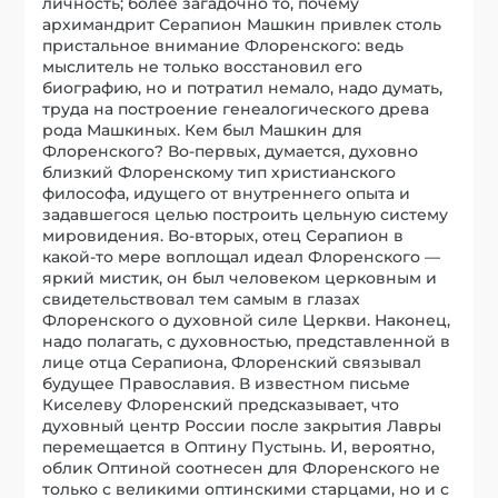
личность; более загадочно то, почему
архимандрит Серапион Машкин привлек столь
пристальное внимание Флоренского: ведь
мыслитель не только восстановил его
биографию, но и потратил немало, надо думать,
труда на построение генеалогического древа
рода Машкиных. Кем был Машкин для
Флоренского? Во-первых, думается, духовно
близкий Флоренскому тип христианского
философа, идущего от внутреннего опыта и
задавшегося целью построить цельную систему
мировидения. Во-вторых, отец Серапион в
какой-то мере воплощал идеал Флоренского —
яркий мистик, он был человеком церковным и
свидетельствовал тем самым в глазах
Флоренского о духовной силе Церкви. Наконец,
надо полагать, с духовностью, представленной в
лице отца Серапиона, Флоренский связывал
будущее Православия. В известном письме
Киселеву Флоренский предсказывает, что
духовный центр России после закрытия Лавры
перемещается в Оптину Пустынь. И, вероятно,
облик Оптиной соотнесен для Флоренского не
только с великими оптинскими старцами, но и с