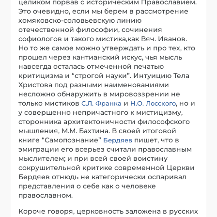
целиком порвав с историческим Православием.
Это очевидно, если мы берем в рассмотрение
хомяковско-соловьевскую линию
отечественной философии, сочинения
софиологов и такого мистика,как Вяч. Иванов.
Но то же самое можно утверждать и про тех, кто
прошел через кантианский искус, чья мысль
навсегда осталась отмеченной печатью
критицизма и “строгой науки”. Интуицию Тела
Христова под разными наименованиями
несложно обнаружить в мировоззрении не
только мистиков
и
, но и
С.Л. Франка
Н.О. Лосского
у совершенно непричастного к мистицизму,
сторонника архитектоничности философского
мышления, М.М. Бахтина. В своей итоговой
книге “Самопознание”
пишет, что в
Бердяев
эмиграции его всерьез считали православным
мыслителем; и при всей своей воистину
сокрушительной критике современной Церкви
Бердяев отнюдь не категорически оспаривал
представления о себе как о человеке
православном.
Короче говоря, церковность заложена в русских