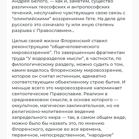
Андрея Белого, — как и, заметим, существо
различных теософских и антропософских
течений, неслучайно чувствующих свою связь с
“олимпийскими” воззрениями Гете. На деле для
русского это означало ту или иную степень
разрыва с Православием…
Целью своей жизни Флоренский ставил
реконструкцию “общечеловеческого
мировоззрения”. По завершенным фрагментам
труда “У водоразделов мысли”, в частности, по
филологическому разделу, можно судить о том,
каким виделось Флоренскому мировоззрение,
которое он считал истинным, адекватно
соответствующим объективному строю бытия. И
меньше всего это мировоззрение напоминает
святоотеческое Православие. Реализм в
средневековом смысле, в основе которого —
оккультное, магически-заклинательное, но не
религиозно-молитвенное ведение
запредельного мира — так, в самом общем виде,
можно было бы назвать это, по мнению
Флоренского, единое во все времена,
первичное, непосредственное, “народное”