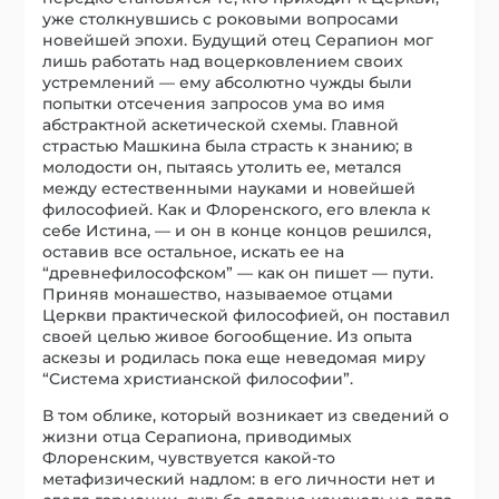
уже столкнувшись с роковыми вопросами
новейшей эпохи. Будущий отец Серапион мог
лишь работать над воцерковлением своих
устремлений — ему абсолютно чужды были
попытки отсечения запросов ума во имя
абстрактной аскетической схемы. Главной
страстью Машкина была страсть к знанию; в
молодости он, пытаясь утолить ее, метался
между естественными науками и новейшей
философией. Как и Флоренского, его влекла к
себе Истина, — и он в конце концов решился,
оставив все остальное, искать ее на
“древнефилософском” — как он пишет — пути.
Приняв монашество, называемое отцами
Церкви практической философией, он поставил
своей целью живое богообщение. Из опыта
аскезы и родилась пока еще неведомая миру
“Система христианской философии”.
В том облике, который возникает из сведений о
жизни отца Серапиона, приводимых
Флоренским, чувствуется какой-то
метафизический надлом: в его личности нет и