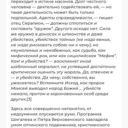
переходит к истине масонов. Долг честного
человека — деятельно содействовать ей, — но
такая деятельность может быть только
подпольной.
Адепты справедливости
, — пишет
отец Серапион, —
должны сплотиться и
составить “кружок”. Другого исхода нет. Сила
же кружка в доносах и шпионстве и даже
убийствах, убийствах тайных (не надо явных,
не надо рисковать собою: ни к чему), но
неумолимых и неизбежных, как судьба, как
мифический рок, или как сицилийская “Мафия”.
Как! и убийства? — воскликнет иной
шаблонный моралист, не успевший достаточно
критически оценить эту мораль. Да, отвечаю я
— и убийства. Да чему, собственно, вы
ужасаетесь? Вспомните Исход, как пророк
Моисей выводил народ Божий … убийств
немало, притом и коронованных особ среди
других
.[3]
Здесь все совершенно непонятно, от
недоумения опускаются руки. Программа
Шигалева и Петра Верховенского завладела
умом оптинского подвижника, христианского