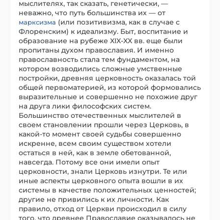
мыслителях, так сказать, генетически, —
неважно, что путь большинства их — от
(или позитивизма, как в случае с
марксизма
Флоренским) к идеализму. Быт, воспитание и
образование на рубеже XIX-XX вв. еще были
пропитаны духом православия. И именно
православность стала тем фундаментом, на
котором возводились сложные умственные
постройки, древняя церковность оказалась той
общей первоматерией, из которой формовались
выразительные и совершенно не похожие друг
на друга лики философских систем.
Большинство отечественных мыслителей в
своем становлении прошли через Церковь, в
какой-то момент своей судьбы совершенно
искренне, всем своим существом хотели
остаться в ней, как в земле обетованной,
навсегда. Потому все они имели опыт
церковности, знали Церковь изнутри. Те или
иные аспекты церковного опыта вошли в их
системы в качестве положительных ценностей;
другие не привились к их личности. Как
правило, отход от Церкви происходил в силу
того, что древнее Православие оказывалось не