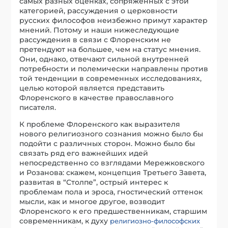
самых разных оценках, сопряженных с этой
категорией, рассуждения о церковности
русских философов неизбежно примут характер
мнений. Потому и наши нижеследующие
рассуждения в связи с Флоренским не
претендуют на большее, чем на статус мнения.
Они, однако, отвечают сильной внутренней
потребности и полемически направлены против
той тенденции в современных исследованиях,
целью которой является представить
Флоренского в качестве православного
писателя.
К проблеме Флоренского как выразителя
нового религиозного сознания можно было бы
подойти с различных сторон. Можно было бы
связать ряд его важнейших идей
непосредственно со взглядами Мережковского
и Розанова: скажем, концепция Третьего Завета,
развитая в “Столпе”, острый интерес к
проблемам пола и эроса, гностический оттенок
мысли, как и многое другое, возводит
Флоренского к его предшественникам, старшим
современникам, к духу
религиозно-философских