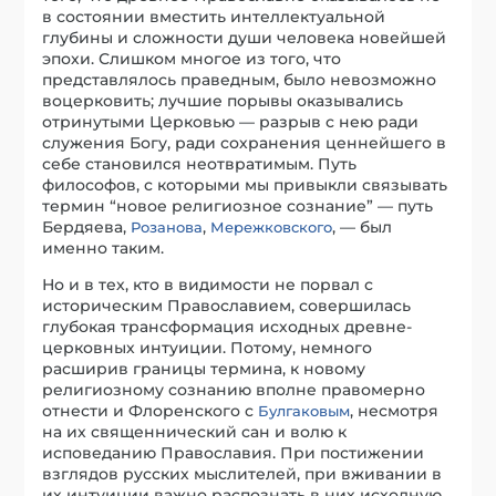
в состоянии вместить интеллектуальной
глубины и сложности души человека новейшей
эпохи. Слишком многое из того, что
представлялось праведным, было невозможно
воцерковить; лучшие порывы оказывались
отринутыми Церковью — разрыв с нею ради
служения Богу, ради сохранения ценнейшего в
себе становился неотвратимым. Путь
философов, с которыми мы привыкли связывать
термин “новое религиозное сознание” — путь
Бердяева,
,
, — был
Розанова
Мережковского
именно таким.
Но и в тех, кто в видимости не порвал с
историческим Православием, совершилась
глубокая трансформация исходных древне-
церковных интуиции. Потому, немного
расширив границы термина, к новому
религиозному сознанию вполне правомерно
отнести и Флоренского с
, несмотря
Булгаковым
на их священнический сан и волю к
исповеданию Православия. При постижении
взглядов русских мыслителей, при вживании в
их интуиции важно распознать в них исходную