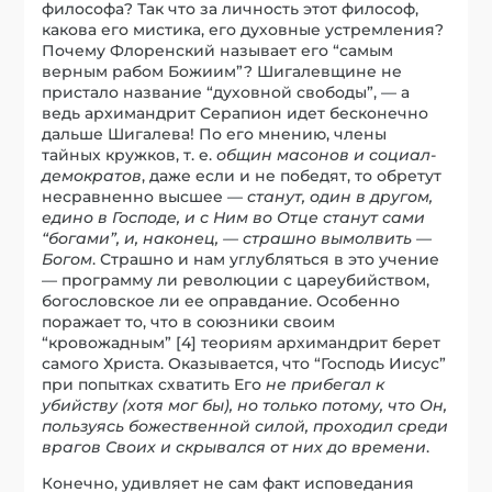
философа? Так что за личность этот философ,
какова его мистика, его духовные устремления?
Почему Флоренский называет его “самым
верным рабом Божиим”? Шигалевщине не
пристало название “духовной свободы”, — а
ведь архимандрит Серапион идет бесконечно
дальше Шигалева! По его мнению, члены
тайных кружков, т. е.
общин масонов и социал-
демократов
, даже если и не победят, то обретут
несравненно высшее —
станут, один в другом,
едино в Господе, и с Ним во Отце станут сами
“богами”, и, наконец, — страшно вымолвить —
Богом
. Страшно и нам углубляться в это учение
— программу ли революции с цареубийством,
богословское ли ее оправдание. Особенно
поражает то, что в союзники своим
“кровожадным” [4] теориям архимандрит берет
самого Христа. Оказывается, что “Господь Иисус”
при попытках схватить Его
не прибегал к
убийству (хотя мог бы), но только потому, что Он,
пользуясь божественной силой, проходил среди
врагов Своих и скрывался от них до времени
.
Конечно, удивляет не сам факт исповедания