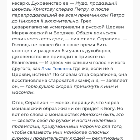
кесарю. Духовенство ее —
Иуда, продавший
церковь Христову сперва Петру, а после
перепродававший ее всем преемникам Петра
до Николая II включительно
. Грех
цезарепапизма усматривали в русской Церкви
Мережковский и Бердяев.
Общая воинская
повинность есть грех
, — пишет арх. Серапион. —
Господь не пошел бы в наше время бить
японцев и разделил бы участь духоборов;
духовенство же приводит к присяге на
Евангелии. — И здесь мы слышим голос ни кого
другого, как
. Где же, если не в
Льва Толстого
Церкви, истина? По словам отца Серапиона, она
восстановлена старокатоликами;
и я
, — заявляет
он, —
горю душою скорей примкнуть к ним и
масонам
.
Отец Серапион — монах, верящий, что через
монашеский образ жизни он придет к Богу. Но
вот его слова о монашестве:
Монахом быть, это
— связать себя по рукам и ногам нелепыми
правилами, придуманными нарочно для того,
чтобы связывать ими наиболее опасных
дурному правительству людей — религиозных