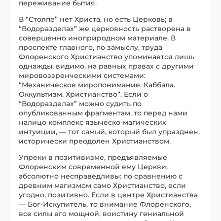
переживание бытия.
В “Столпе” нет Христа, но есть Церковь; в
“Водоразделах” же церковность растворена в
совершенно иноприродном материале. В
проспекте главного, по замыслу, труда
Флоренского Христианство упоминается лишь
однажды, видимо, на равных правах с другими
мировоззренческими системами:
“Механическое миропонимание. Каббала.
Оккультизм. Христианство”. Если о
“Водоразделах” можно судить по
опубликованным фрагментам, то перед нами
налицо комплекс языческо-магических
интуиции, — тот самый, который был упразднен,
исторически преодолен Христианством.
Упреки в позитивизме, предъявляемые
Флоренским современной ему Церкви,
абсолютно несправедливы: по сравнению с
древним магизмом само Христианство, если
угодно, позитивно. Если в центре Христианства
— Бог-Искупитель, то внимание Флоренского,
все силы его мощной, воистину гениальной