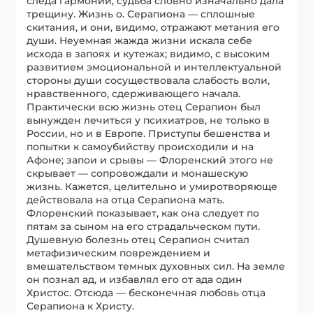
следа гармонии, судьба словно изначально дала
трещину. Жизнь о. Серапиона — сплошные
скитания, и они, видимо, отражают метания его
души. Неуемная жажда жизни искала себе
исхода в запоях и кутежах; видимо, с высоким
развитием эмоциональной и интеллектуальной
стороны души сосуществовала слабость воли,
нравственного, сдерживающего начала.
Практически всю жизнь отец Серапион был
вынужден лечиться у психиатров, не только в
России, но и в Европе. Приступы бешенства и
попытки к самоубийству происходили и на
Афоне; запои и срывы — Флоренский этого не
скрывает — сопровождали и монашескую
жизнь. Кажется, целительно и умиротворяюще
действовала на отца Серапиона мать.
Флоренский показывает, как она следует по
пятам за сыном на его страдальческом пути.
Душевную болезнь отец Серапион считал
метафизическим повреждением и
вмешательством темных духовных сил. На земле
он познал ад, и избавлял его от ада один
Христос. Отсюда — бесконечная любовь отца
Серапиона к Христу.