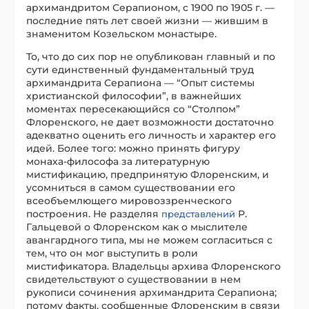
архимандритом Серапионом, с 1900 по 1905 г. —
последние пять лет своей жизни — жившим в
знаменитом Козельском монастыре.
То, что до сих пор не опубликован главный и по
сути единственный фундаментальный труд
архимандрита Серапиона — “Опыт системы
христианской философии”, в важнейших
моментах пересекающийся со “Столпом”
Флоренского, не дает возможности достаточно
адекватно оценить его личность и характер его
идей. Более того: можно принять фигуру
монаха-философа за литературную
мистификацию, предпринятую Флоренским, и
усомниться в самом существовании его
всеобъемлющего мировоззренческого
построения. Не разделяя
Р.
представлений
Гальцевой о Флоренском как о мыслителе
авангардного типа, мы не можем согласиться с
тем, что он мог выступить в роли
мистификатора. Владельцы архива Флоренского
свидетельствуют о существовании в нем
рукописи сочинения архимандрита Серапиона;
потому факты, сообщенные Флоренским в связи