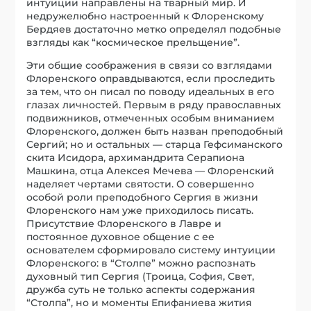
интуиции направлены на тварный мир. И
недружелюбно настроенный к Флоренскому
Бердяев достаточно метко определял подобные
взгляды как “космическое прельщение”.
Эти общие соображения в связи со взглядами
Флоренского оправдываются, если проследить
за тем, что он писал по поводу идеальных в его
глазах личностей. Первым в ряду православных
подвижников, отмеченных особым вниманием
Флоренского, должен быть назван преподобный
Сергий; но и остальных — старца Гефсиманского
скита Исидора, архимандрита Серапиона
Машкина, отца Алексея Мечева — Флоренский
наделяет чертами святости. О совершенно
особой роли преподобного Сергия в жизни
Флоренского нам уже приходилось писать.
Присутствие Флоренского в Лавре и
постоянное духовное общение с ее
основателем сформировало систему интуиции
Флоренского: в “Столпе” можно распознать
духовный тип Сергия (Троица, София, Свет,
дружба суть не только аспекты содержания
“Столпа”, но и моменты Епифаниева жития