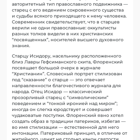
авторитетный тип православного подвижника —
старец с его ведением сокровенного существа
и судьбы всякого приходящего к нему человека.
Современник свидетельствует, что в старцев
верили не одни православные: оккультисты
разных толков видели в них христианских
“посвященных”, носителей высшего духовного
знания.
Старцу Исидору, насельнику расположенного
близ Лавры Гефсиманского скита, Флоренский
посвящает большой очерк в журнале
“Христианин”. Словесный портрет стилизован
под “сказание” о старце — это отвечает
направленности благочестивого журнала для
народа. Отец Исидор — классический
прозорливый старец с “символическим”
поведением и “тонкой иронией над миром”;
иногда он слегка юродствует и совершает
чудаковатые поступки. Флоренский явно хотел
создать образ в традиции патериков, избегая —
во имя стилизации — естественной для него
интонации. Патериковый принцип, в отличие от
житийного, ценит не столько канон святости,