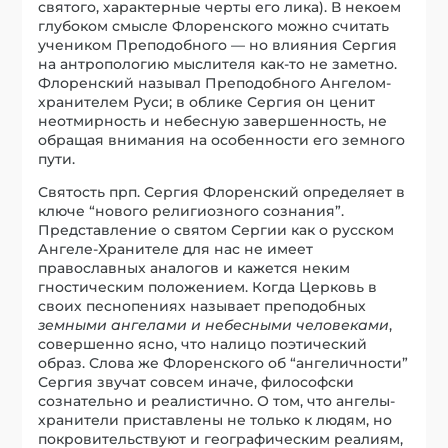
святого, характерные черты его лика). В некоем
глубоком смысле Флоренского можно считать
учеником Преподобного — но влияния Сергия
на антропологию мыслителя как-то не заметно.
Флоренский называл Преподобного Ангелом-
хранителем Руси; в облике Сергия он ценит
неотмирность и небесную завершенность, не
обращая внимания на особенности его земного
пути.
Святость прп. Сергия Флоренский определяет в
ключе “нового религиозного сознания”.
Представление о святом Сергии как о русском
Ангеле-Хранителе для нас не имеет
православных аналогов и кажется неким
гностическим положением. Когда Церковь в
своих песнопениях называет преподобных
земными ангелами и небесными человеками
,
совершенно ясно, что налицо поэтический
образ. Слова же Флоренского об “ангеличности”
Сергия звучат совсем иначе, философски
сознательно и реалистично. О том, что ангелы-
хранители приставлены не только к людям, но
покровительствуют и географическим реалиям,