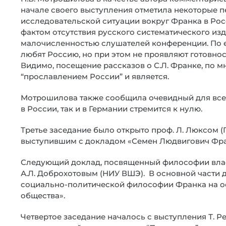
начале своего выступления отметила некоторые пе
исследовательской ситуации вокруг Франка в Росс
фактом отсутствия русского систематического изда
малочисленностью слушателей конференции. По ее
любят Россию, но при этом не проявляют готовно
Видимо, посещение рассказов о С.Л. Франке, по 
“прославлением России” и является.
Мотрошилова также сообщила очевидный для всех 
в России, так и в Германии стремится к нулю.
Третье заседание было открыто проф. Л. Люксом (
выступившим с докладом «Семен Людвигович Фран
Следующий доклад, посвященный философии влас
А.Л. Доброхотовым (НИУ ВШЭ). В основной части 
социально-политической философии Франка на о
общества».
Четвертое заседание началось с выступления Т. Р