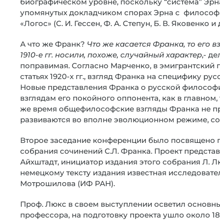
биографическом уровне, поскольку “система” Эрн
упомянутых докладчиком спорах Эрна с философ
«Логос» (С. И. Гессен, Ф. А. Степун, Б. В. Яковенко и д
А что же Франк?
Что же касается Франка, то его 
1910-е гг. носили, похоже, случайный характер
,- д
поправимая. Согласно Марченко, в эмигрантский 
статьях 1920-х гг., взгляд Франка на специфику р
Новые представления Франка о русской философ
взглядам его покойного оппонента, как в главном, 
же время общефилософские взгляды Франка не пр
развиваются во вполне эволюционном режиме, с
Второе заседание конференции было посвящено 
собрания сочинений С.Л. Франка. Проект предста
Айхштадт, инициатор издания этого собрания Л. Л
немецкому тексту издания известная исследовате
Мотрошилова (ИФ РАН).
Проф. Люкс в своем выступлении осветил основны
профессора, на подготовку проекта ушло около 18