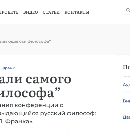
ПРОЕКТЕ
ВИДЕО
СТАТЬИ
КОНТАКТЫ
выдающегося философа”
По
 Франк
али самого
Ау
илософа”
Ви
дания конференции с
выдающийся русский философ:
Дв
. Франка».