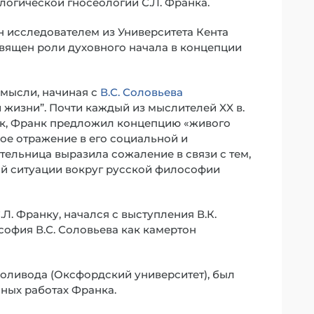
логической гносеологии С.Л. Франка.
н исследователем из Университета Кента
вящен роли духовного начала в концепции
 мысли, начиная с
В.С. Соловьева
жизни”. Почти каждый из мыслителей XX в.
ак, Франк предложил концепцию «живого
ое отражение в его социальной и
тельница выразила сожаление в связи с тем,
й ситуации вокруг русской философии
. Франку, начался с выступления В.К.
офия В.С. Соловьева как камертон
оливода (Оксфордский университет), был
ных работах Франка.