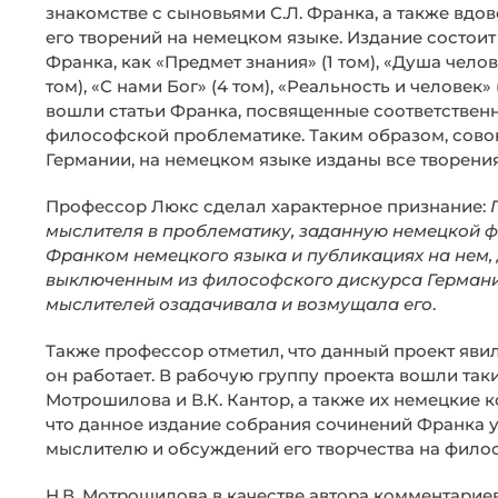
знакомстве с сыновьями С.Л. Франка, а также вдо
его творений на немецком языке. Издание состоит
Франка, как «Предмет знания» (1 том), «Душа челов
том), «С нами Бог» (4 том), «Реальность и человек» (5
вошли статьи Франка, посвященные соответствен
философской проблематике. Таким образом, сов
Германии, на немецком языке изданы все творени
Профессор Люкс сделал характерное признание:
мыслителя в проблематику, заданную немецкой 
Франком немецкого языка и публикациях на нем, 
выключенным из философского дискурса Германии.
мыслителей озадачивала и возмущала его
.
Также профессор отметил, что данный проект яви
он работает. В рабочую группу проекта вошли таки
Мотрошилова и В.К. Кантор, а также их немецкие к
что данное издание собрания сочинений Франка 
мыслителю и обсуждений его творчества на фило
Н.В. Мотрошилова в качестве автора комментариев 