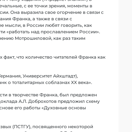
чальные, с ее точки зрения, моменты в
ии. Она выразила свое огорчение в связи с
ния Франка, а также в связи с
 мысли, в России любят говорить, как
сти «работать над прославлением России».
мнению Мотрошиловой, как раз таким
факт, что количество читателей Франка как
Германия, Университет Айхштадт),
к о тоталитарных соблазнах XX века».
ти в творчестве Франка, был предложен
доклада А.Л. Доброхотов предложил схему
снове его работы «Духовные основы
езвых (ПСТГУ), посвященного некоторой