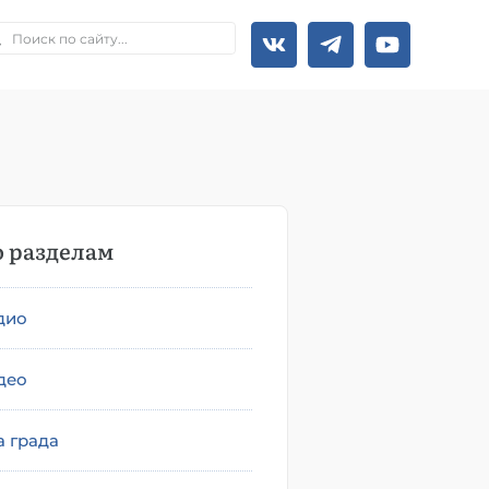
 разделам
дио
део
а града