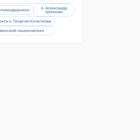
о. Александр
нтимодернизм
Шмеман
екта о. Георгия Кочеткова
аинский национализм