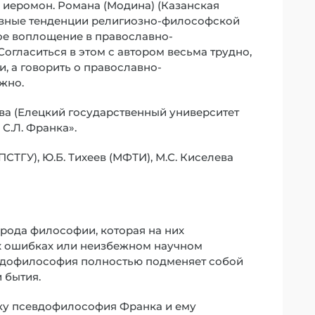
 иеромон. Романа (Модина) (Казанская
овные тенденции религиозно-философской
ое воплощение в православно-
огласиться в этом с автором весьма трудно,
и, а говорить о православно-
жно.
ева (Елецкий государственный университет
С.Л. Франка».
ПСТГУ), Ю.Б. Тихеев (МФТИ), М.С. Киселева
 рода философии, которая на них
ких ошибках или неизбежном научном
севдофилософия полностью подменяет собой
 бытия.
ьку псевдофилософия Франка и ему