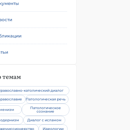
кументы
вости
бликации
атьи
 темам
равославно-католический диалог
равославие
Патологическая речь
Патологическое
уменизм
сознание
одернизм
Диалог с исламом
жемиссионерство
Идеологии