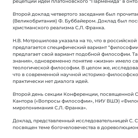
рецепции идей платоновского “Парменида” в онто
Второй доклад четвертого заседания был прочита
(Великобритания) Ф. Буббайером. Доклад был пос
христианского реализма С.Л. Франка.
Н.В. Мотрошилова указала на то, что в российской
предлагается специфический вариант “философии 
предлагает свой вариант подобной философии. Т
знания», одновременно понятие «жизни» имело св
теологической философии. В целом же, исследова
что в современной научной историко-философско
практически нет диалога идей.
Второй день секции Конференции, посвященной С.Л
Кантора («Вопросы философии», НИУ ВШЭ) «Филос
миропонимания С.Л. Франка».
Доклад, представленный исследовательницей С. С
посвящен теме богочеловечества в дореволюцион