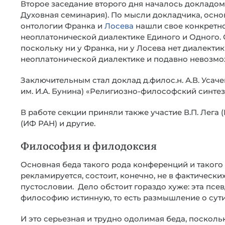
Второе заседание второго дня началось докладом
Духовная семинария). По мысли докладчика, осн
онтологии Франка и
Лосева
нашли свое конкретн
неоплатонической диалектике Единого и Одного. С
поскольку ни у Франка, ни у Лосева нет диалектик
неоплатонической диалектике и подавно невозмо
Заключительным стал доклад д.филос.н. А.В. Усач
им. И.А. Бунина) «Религиозно-философский синтез 
В работе секции приняли также участие В.П. Лега (
(ИФ РАН) и другие.
Философия и филодоксия
Основная беда такого рода конференций и такого
рекламируется, состоит, конечно, не в фактичес
пустословии. Дело обстоит гораздо хуже: эта п
философию истинную, то есть размышление о сути
И это серьезная и трудно одолимая беда, поскол