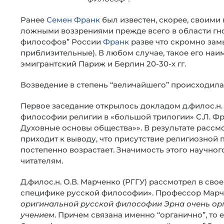
Ранее
Семен Франк
был известен, скорее, своим
ложными воззрениями прежде всего в области гно
философов” России
Франк
разве что скромно зам
приблизительные). В любом случае, такое его на
эмигрантский Париж и Берлин 20-30-х гг.
Возведение в степень “величайшего” происходил
Первое заседание открылось докладом д.филос.н.
философии религии в «большой трилогии» С.Л. Фр
Духовные основы общества»». В результате рассм
приходит к выводу, что присутствие религиозной 
постепенно возрастает. Значимость этого научно
читателям.
Д.филос.н. О.В. Марченко (РГГУ) рассмотрел в сво
специфике русской философии». Профессор Марч
оригинальной русской философии Эрна очень ор
учением
. Причем связана именно “органично”, то е