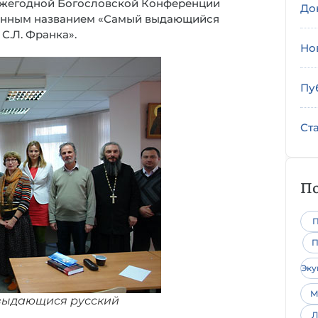
V Ежегодной Богословской Конференции
До
нным названием «Самый выдающийся
С.Л. Франка».
Но
Пу
Ст
По
П
П
Эк
М
выдающися русский
Л