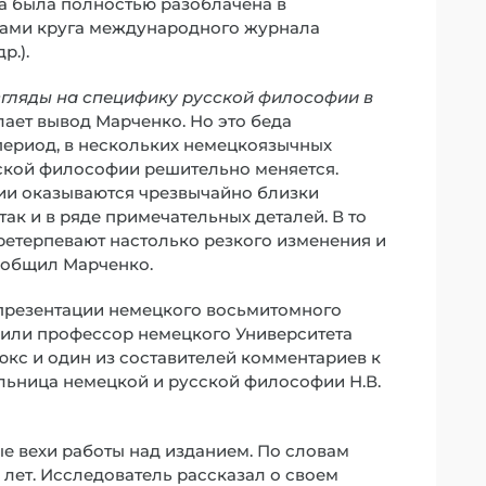
а была полностью разоблачена в
ами круга международного журнала
р.).
взгляды на специфику русской философии в
елает вывод Марченко. Но это беда
период, в нескольких немецкоязычных
усской философии решительно меняется.
ии оказываются чрезвычайно близки
так и в ряде примечательных деталей. В то
етерпевают настолько резкого изменения и
ообщил Марченко.
презентации немецкого восьмитомного
вили профессор немецкого Университета
юкс и один из составителей комментариев к
льница немецкой и русской философии Н.В.
е вехи работы над изданием. По словам
 лет. Исследователь рассказал о своем