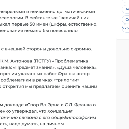
А
и незрелыми и неизменно догматическими
сеологии. В рейтинге же “величайших
С
ыкал первые 50 имен (цифры, естественно,
Укр
именование немало бы повеселило
а с внешней стороны довольно скромно.
 К.М. Антонова (ПСТГУ) «Проблематика
анка: «Предмет знания», «Душа человека»,
отрения указанных работ Франка автор
проблематики в рамках «трилогии»
го открытия мы предлагаем оценить нашим
ем докладе «Спор Вл. Эрна и С.Л. Франка о
енко утверждал, что
концепция
ганично связана с его общефилософским
сть, надо думать, на личном