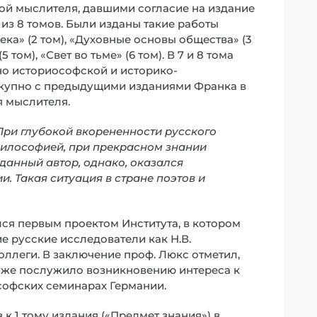
вой мыслителя, давшими согласие на издание
 из 8 томов. Были изданы такие работы
ека» (2 том), «Духовные основы общества» (3
 том), «Свет во тьме» (6 том). В 7 и 8 тома
но историософской и историко-
окупно с предыдущими изданиями Франка в
я мыслителя.
При глубокой вкорененности русского
философией, при прекрасном знании
данный автор, однако, оказался
 Такая ситуация в стране поэтов и
лся первым проектом Института, в котором
е русские исследователи как Н.В.
оллеги. В заключение проф. Люкс отметил,
уже послужило возникновению интереса к
софских семинарах Германии.
к 1 тому издания («Предмет знания») в