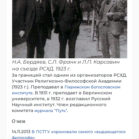
Н.А. Бердяев, С.Л. Франк и Л.П. Карсавин
на съезде РСХД. 1923 г.
За границей стал одним из организаторов РСХД.
Участник Религиозно-Философской Академии
(1923 г.). Преподавал в
Парижском богословском
. В 1931 г. преподает в Берлинском
институте
университете, в 1932 г. возглавил Русский
Научный институт. Член редакционного
комитета
.
журнала “Путь”
О нем
14.11.2013
В ПСТГУ короновали самого «выдающегося
философа»