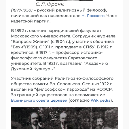
С. Л. Франк.
(1877-1950)
– русский религиозный философ,
начинавший как последователь
. Член
Н. Лосского
кадетской партии.
В 1892 г. окончил юридический факультет
Московского университета. Сотрудник журнала
“Вопросы Жизни” (с 1904 г.), участник сборника
“Вехи”(1909). С 1911 г. преподает в СПбУ. В 1912 г
крестился. В 1917 г. – профессор историко-
философского факультета Саратовского
университета. В 1921 г. возглавил “Академию
Духовной Культуры”.
Участник собраний Религиозно-философского
общества памяти Вл. Соловьева. Осенью 1922 г.
выслан на “философском пароходе” из РСФСР.
За границей существовал на вспоможение
(согласно
).
Всемирного совета церквей
Wikipedia