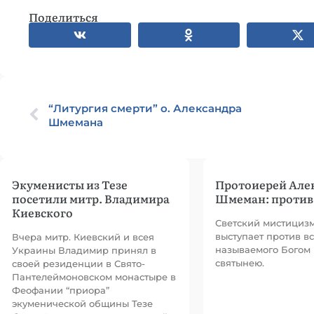
Поделиться
“Литургия смерти” о. Александра
Шмемана
Экуменисты из Тезе
Протоиерей Але
посетили митр. Владимира
Шмеман: против
Киевского
Светский мистициз
выступает против вс
Вчера митр. Киевский и всея
называемого Богом
Украины Владимир принял в
святынею.
своей резиденции в Свято-
Пантелеймоновском монастыре в
Феофании “приора”
экуменической общины Тезе