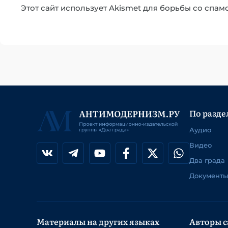
Этот сайт использует Akismet для борьбы со спам
По разде
Аудио
Видео
Два града
Документы
Материалы на других языках
Авторы с