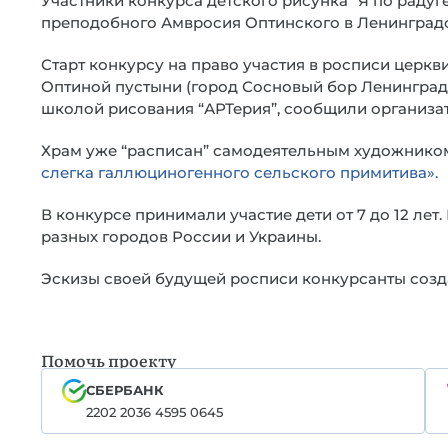
Участники конкурса детского рисунка “Я по радуге
преподобного Амвросия Оптинского в Ленинградс
Старт конкурсу на право участия в росписи церкв
Оптиной пустыни (город Сосновый бор Ленинград
школой рисования “АРТерия”, сообщили организа
Храм уже “расписан” самодеятельным художником
слегка галлюциногенного сельского примитива».
В конкурсе принимали участие дети от 7 до 12 ле
разных городов России и Украины.
Эскизы своей будущей росписи конкурсанты созд
Помочь проекту
СБЕРБАНК
2202 2036 4595 0645