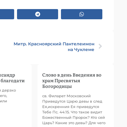
Митр. Красноярский Пантелеимон
на Чуклеме
ксандр
Слово в день Введения во
 благодати
храм Пресвятыя
Богородицы
м дерзко
его,
св. Филарет Московский
 или
Приведутся Царю девы в след
Ея,искренния Ея приведутся
Тебе Пс. 44:15. Что такое видит
Божественный Пророк? Кто сей
Царь? Какие это девы? Для чего