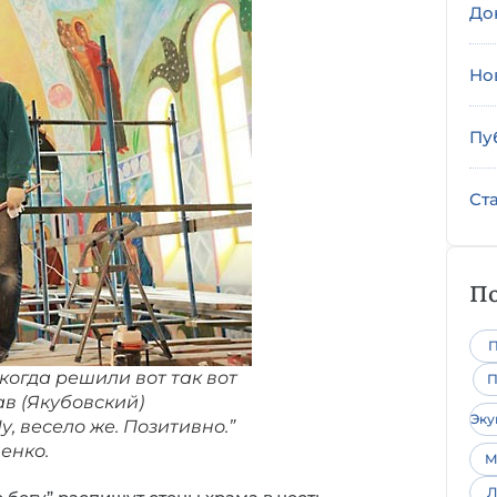
До
Но
Пу
Ст
По
П
когда решили вот так вот
П
ав (Якубовский)
Эк
у, весело же. Позитивно.”
енко.
М
Л