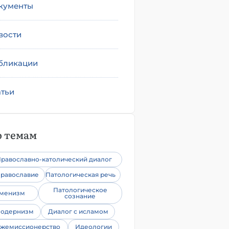
кументы
вости
бликации
атьи
 темам
равославно-католический диалог
равославие
Патологическая речь
Патологическое
уменизм
сознание
одернизм
Диалог с исламом
жемиссионерство
Идеологии