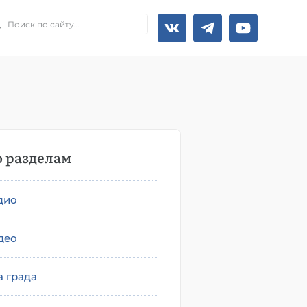
 разделам
дио
део
а града