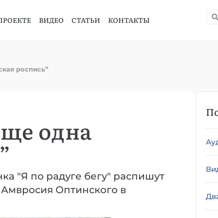
ПРОЕКТЕ
ВИДЕО
СТАТЬИ
КОНТАКТЫ
ская роспись”
По
еще одна
Ау
”
Ви
ка "Я по радуге бегу" распишут
 Амвросия Оптинского в
Дв