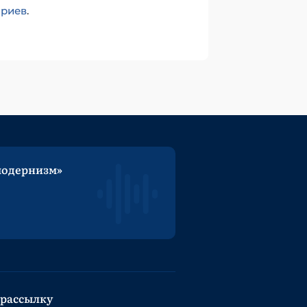
ариев
.
модернизм»
 рассылку