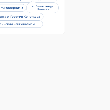
о. Александр
нтимодернизм
Шмеман
екта о. Георгия Кочеткова
аинский национализм