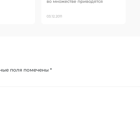
во множестве приводятся
03.12.2011
ные поля помечены
*