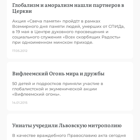
Глобализм и аморализм нашли партнеров в
Церкви
Акция «Свеча памяти» пройдtт в рамках
Всемирного дня памяти людей, умерших от СПИДа,
в 19 мая в Центре духовного просвещения и
социального служения «Всех скорбящих Радость»
при одноименном минском приходе.
17.05.2012
Вифлеемский Огонь мира и дружбы
50 детей и подростков приняли участие в
глобалистской и экуменической акции
«Вифлеемский огонь».
14.01.2015
Униаты учредили Львовскую митрополию
В качестве враждебного Православию акта сегодня