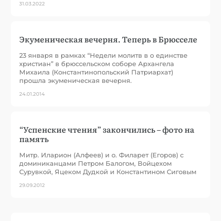
31.03.2022
Экуменическая вечерня. Теперь в Брюсселе
23 января в рамках “Недели молитв в о единстве
христиан” в брюссельском соборе Архангела
Михаила (Константинопольский Патриархат)
прошла экуменическая вечерня.
24.01.2014
“Успенские чтения” закончились – фото на
память
Митр. Иларион (Алфеев) и о. Филарет (Егоров) с
доминиканцами Петром Балогом, Войцехом
Сурувкой, Яцеком Дудкой и Константином Сиговым
29.09.2012