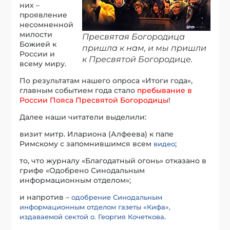
них –
проявление
несомненной
милости
Пресвятая Богородица
Божией к
пришла к нам, и мы пришли
России и
к Пресвятой Богородице.
всему миру.
По результатам нашего опроса «Итоги года»,
главным событием года стало
пребывание в
России Пояса Пресвятой Богородицы
!
Далее наши читатели выделили:
визит митр. Илариона (Алфеева) к папе
Римскому с запомнившимся всем
;
видео
то, что журналу «Благодатный огонь» отказано в
грифе «Одобрено Синодальным
информационным отделом»;
и напротив –
одобрение Синодальным
информационным отделом газеты «Кифа»,
.
издаваемой сектой о. Георгия Кочеткова