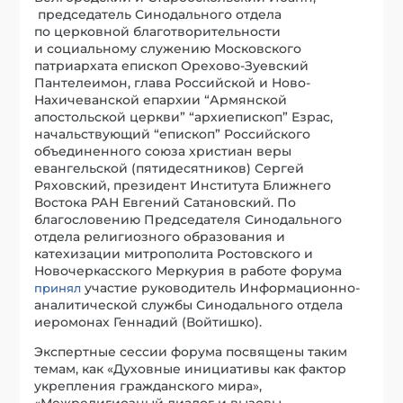
председатель Синодального отдела
по церковной благотворительности
и социальному служению Московского
патриархата епископ Орехово-Зуевский
Пантелеимон, глава Российской и Ново-
Нахичеванской епархии “Армянской
апостольской церкви” “архиепископ” Езрас,
начальствующий “епископ” Российского
объединенного союза христиан веры
евангельской (пятидесятников) Сергей
Ряховский, президент Института Ближнего
Востока РАН Евгений Сатановский. По
благословению Председателя Синодального
отдела религиозного образования и
катехизации митрополита Ростовского и
Новочеркасского Меркурия в работе форума
участие руководитель Информационно-
принял
аналитической службы Синодального отдела
иеромонах Геннадий (Войтишко).
Экспертные сессии форума посвящены таким
темам, как «Духовные инициативы как фактор
укрепления гражданского мира»,
«Межрелигиозный диалог и вызовы