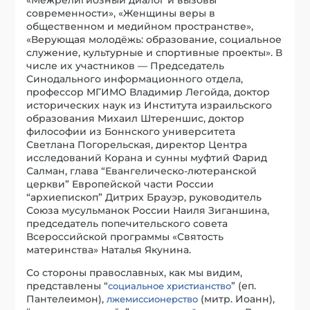
современности», «Женщины веры в
общественном и медийном пространстве»,
«Верующая молодёжь: образование, социальное
служение, культурные и спортивные проекты». В
числе их участников — Председатель
Синодального информационного отдела,
профессор МГИМО Владимир Легойда, доктор
исторических наук из Института израильского
образования Михаил Штереншис, доктор
философии из Боннского университета
Светлана Погорельская, директор Центра
исследований Корана и сунны муфтий Фарид
Салман, глава “Евангелическо-лютеранской
церкви” Европейской части России
“архиепископ” Дитрих Брауэр, руководитель
Союза мусульманок России Наиля Зиганшина,
председатель попечительского совета
Всероссийской программы «Святость
материнства» Наталья Якунина.
Со стороны православных, как мы видим,
представлены “
” (еп.
социальное христианство
Пантелеимон),
(митр. Иоанн),
лжемиссионерство