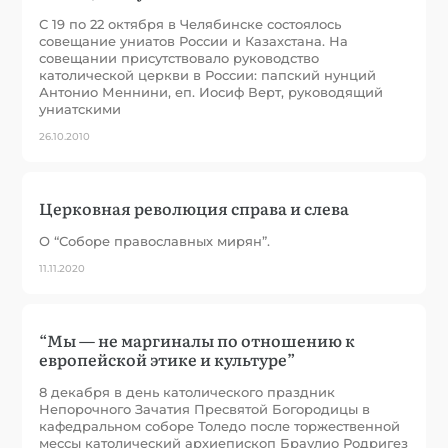
С 19 по 22 октября в Челябинске состоялось
совещание униатов России и Казахстана. На
совещании присутствовало руководство
католической церкви в России: папский нунций
Антонио Меннини, еп. Иосиф Верт, руководящий
униатскими
26.10.2010
Церковная революция справа и слева
О “Соборе православных мирян”.
11.11.2020
“Мы — не маргиналы по отношению к
европейской этике и культуре”
8 декабря в день католического праздник
Непорочного Зачатия Пресвятой Богородицы в
кафедральном соборе Толедо после торжественной
мессы католический архиепископ Браулио Родригез