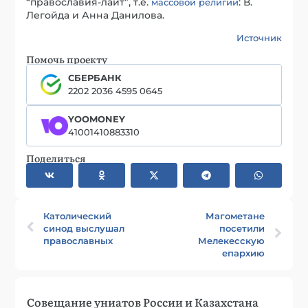
“православия-лайт”, т.е.
: В.
массовой религии
Легойда и Анна Данилова.
Источник
Помочь проекту
СБЕРБАНК
2202 2036 4595 0645
YOOMONEY
41001410883310
Поделиться
Католический
Магометане
синод выслушал
посетили
православных
Мелекесскую
епархию
Совещание униатов России и Казахстана