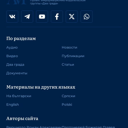
По разделам
Аудио
Новости
Видео
Публикации
Два града
Статьи
Документы
Материалы на других языках
На български
Српски
English
Polski
Авторы сайта
Вершилло Роман Алексеевич
Протоиерей Божидар Главев