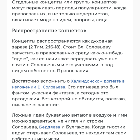
Отдельные концепты или группы концептов
могут переживать периоды популярности, когда
православных, и не только модернистов,
охватывает мода на идеи, вопросы, лица.
Распространение концептов
Концепты распространяются как духовная
зараза (2 Тим. 2:16-18). Стоит Вл. Соловьеву
запустить в православную среду какую-нибудь
“идею”, как ее начинают передавать уже вне
связи с Соловьевым и его учениями, а под
видом собственно Православия.
Достаточно вспомнить о
Халкидонском догмате в
. Сто лет назад это был
изложении В. Соловьева
фантом, ужасная фантазия, а сегодня это
ортодоксия, без которой не обходится, полагаю,
никакое оглашение.
Ложные идеи буквально витают в воздухе и ими
можно заразиться, не читая ни строки
Соловьева,
и Булгакова. Когда гностик
Бердяева
вдруг открывает Соловьева, то находит там свои
собственные мысли.