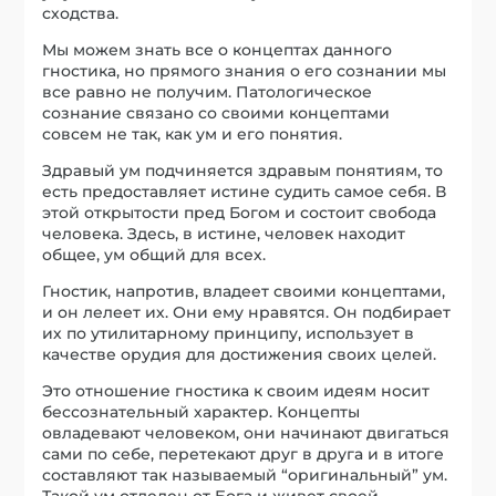
сходства.
Мы можем знать все о концептах данного
гностика, но прямого знания о его сознании мы
все равно не получим. Патологическое
сознание связано со своими концептами
совсем не так, как ум и его понятия.
Здравый ум подчиняется здравым понятиям, то
есть предоставляет истине судить самое себя. В
этой открытости пред Богом и состоит свобода
человека. Здесь, в истине, человек находит
общее, ум общий для всех.
Гностик, напротив, владеет своими концептами,
и он лелеет их. Они ему нравятся. Он подбирает
их по утилитарному принципу, использует в
качестве орудия для достижения своих целей.
Это отношение гностика к своим идеям носит
бессознательный характер. Концепты
овладевают человеком, они начинают двигаться
сами по себе, перетекают друг в друга и в итоге
составляют так называемый “оригинальный” ум.
Такой ум отделен от Бога и живет своей