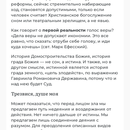
реформы, сейчас стремительно набирающие
ход, становятся допустимыми, только если
человек считает Христианское богослужение
сном или театральным зрелищем, а не явью.
Как говорит о
первой реальности
голос веры?
«Дела веры не допускают икономии. Это все
равно, что сказать: отруби себе голову, и иди
куда хочешь» (свт. Марк Ефесский).
История Домостроительства Божия, история
града Божия — не сон, а истина. И также, но в
другом смысле, истинной является история
града земного, «цепь злодейств», по выражению
Гавриила Романовича Державина, потому что и
над нею будет Суд.
Трезвися, душе моя
Может показаться, что перед лицом зла мы
предлагаем путь недеяния и воздержания от
действия. Нет ничего дальше от истины. Мы
предлагаем лишь соединение деяния с
разумом. Для преодоления описанных видов