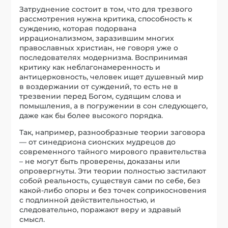
Затруднение состоит в том, что для трезвого
рассмотрения нужна критика, способность к
суждению, которая подорвана
иррационализмом, заразившим многих
православных христиан, не говоря уже о
последователях модернизма. Воспринимая
критику как неблагонамеренность и
антицерковность, человек ищет душевный мир
в воздержании от суждений, то есть не в
трезвении перед Богом, судящим слова и
помышления, а в погружении в сон следующего,
даже как бы более высокого порядка.
Так, например, разнообразные теории заговора
— от синедриона сионских мудрецов до
современного тайного мирового правительства
– не могут быть проверены, доказаны или
опровергнуты. Эти теории полностью застилают
собой реальность, существуя сами по себе, без
какой-либо опоры и без точек соприкосновения
с подлинной действительностью
,
и
следовательно, поражают веру и здравый
смысл.