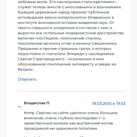
небожью волю. Его наследники стали еретиками –
служат теперь вместе с инославными и язычниками.
Бывший церковный народ признал публичное
исповедание ереси митрополитом Иларионом в
институте всемирной истории академии наук. От
такого страшного злодеяния и согласия с ним и
выросли все остальные модернистские расстройства,
включая гностицизм, поклонение сталину,
поклонению вечному огню и измена Свяшенному
Преданию и прочие страшные грехи, о которых
недостойно и глаголати. Впереди у наследников
Сергия Страгородского – осознанное и ими
обоснованное поклонение антихристу и зверю из
бездны.
Ответить
Владислав Л
:
18.03.2015 в 19:53
Митр. Сергию на сайте уделено очень большое
внимание, очень глубоко исследован т. н.
нравственный монизм как внутренний мотив
проводимой им церковной политики.