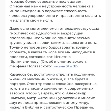
гораздо более серьезные последствия.
Описанная нами неустроенность человека в
мире немедленно поражает способность
человека упорядоченно и нравственно мыслить
и излагать свои мысли.
Даже если мы отвлечемся от владычествующих
гностических идеологий и вездесущей
пропаганды, необходимо признать: весьма
трудно увидеть вещи такими, каковы они есть.
Трудно непрерывно бодрствовать, трудно
осознать, в каком смысле все мы находимся в
прелести, согласно свт. Игнатию
(Брянчанинову) (См. объяснение архиеп.
Феофана Полтавского:
).
письма 31 и 32
Казалось бы, достаточно отделить подлинную
жизнь от мечтаний о жизни, и все будет в
порядке. Стоит трезво и спокойно рассудить о
том, что написано сочинениях современных
авторов, чтобы увидеть, что о. Александр
Шмеман, митр. Антоний Сурожский и многие
другие лица принадлежали к иному миру,
нежели Библия и святоотеческое Предание.