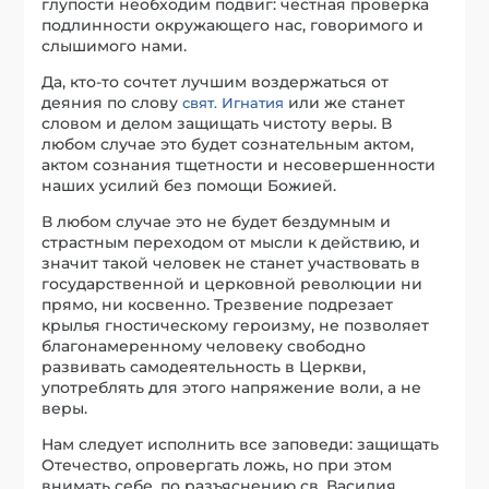
глупости необходим подвиг: честная проверка
подлинности окружающего нас, говоримого и
слышимого нами.
Да, кто-то сочтет лучшим воздержаться от
деяния по слову
или же станет
свят. Игнатия
словом и делом защищать чистоту веры. В
любом случае это будет сознательным актом,
актом сознания тщетности и несовершенности
наших усилий без помощи Божией.
В любом случае это не будет бездумным и
страстным переходом от мысли к действию, и
значит такой человек не станет участвовать в
государственной и церковной революции ни
прямо, ни косвенно. Трезвение подрезает
крылья гностическому героизму, не позволяет
благонамеренному человеку свободно
развивать самодеятельность в Церкви,
употреблять для этого напряжение воли, а не
веры.
Нам следует исполнить все заповеди: защищать
Отечество, опровергать ложь, но при этом
внимать себе, по разъяснению св. Василия