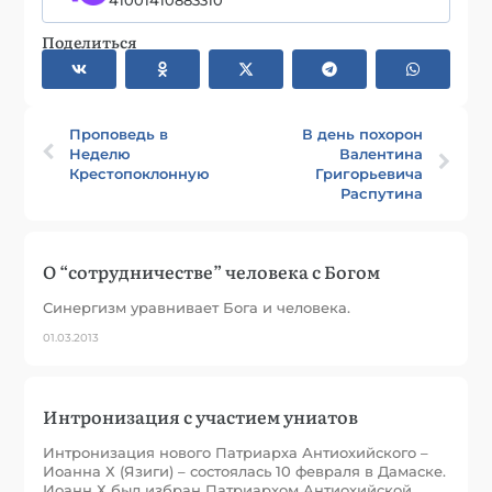
Поделиться
Проповедь в
В день похорон
Неделю
Валентина
Крестопоклонную
Григорьевича
Распутина
О “сотрудничестве” человека с Богом
Синергизм уравнивает Бога и человека.
01.03.2013
Интронизация с участием униатов
Интронизация нового Патриарха Антиохийского –
Иоанна Х (Язиги) – состоялась 10 февраля в Дамаске.
Иоанн Х был избран Патриархом Антиохийской