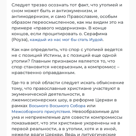
Следует трезво осознать тот факт, что утопией и
сном
может быть и антиэкуменизм, и
антимодернизм, и само Православие, особым
образом переосмысленное, как мы видим это на
примере «правого модернизма». В конце
концов, если процитировать о. Серафима
(Роуза),
.
каждый из нас мог бы стать Иудой
Как нам определить, что спор с утопией ведется
не с позиций Истины, а с позиций еще одной
утопии? Главным признаком является то, что
спор становится несерьезным, а компромисс –
нравственно оправданным.
Где-то в этой области следует искать объяснение
тому, что православные христиане участвуют в
экуменической деятельности, в
лжемиссионерских шоу, в реформе Церкви в
рамках
или
Восьмого Восьмого Собора
. Невообразимые для
Межсоборного присутствия
ума и неприемлемые для совести компромиссы
показывают, что эти христиане укоренены не в
первой реальности, а в утопии, хотя и в иной,
нежели враги Церкви. Ведь и литургические