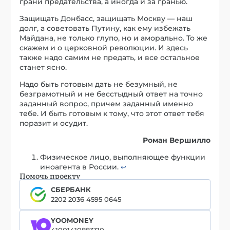
грани предательства, а иногда и за гранью.
Защищать Донбасс, защищать Москву — наш
долг, а советовать Путину, как ему избежать
Майдана, не только глупо, но и аморально. То же
скажем и о церковной революции. И здесь
также надо самим не предать, и все остальное
станет ясно.
Надо быть готовым дать не безумный, не
безграмотный и не бесстыдный ответ на точно
заданный вопрос, причем заданный именно
тебе. И быть готовым к тому, что этот ответ тебя
поразит и осудит.
Роман Вершилло
Физическое лицо, выполняющее функции
иноагента в России.
↩︎
Помочь проекту
СБЕРБАНК
2202 2036 4595 0645
YOOMONEY
41001410883310