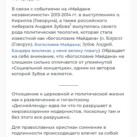
В связи с событиями на «Майдане
независимости» 2013-2014 гг. в выступлениях о.
Кирилла (Говоруна), а также российского
1
либерала Андрея Зубова
вылупилась своего
рода политическая теология, которая стала
известной как «богословие Майдана» (
о. Кирилл
(Говорун).
; Зубов Андрей.
Богословие Майдана
)
. Обращает
Бандера викликає у мене велику повагу
на себя внимание, что «богословие Майдана» не
слишком сильно отличается от упомянутой
«Социальной концепции», одним из авторов
которой Зубов и является.
_________
Отношение к церковной и политической жизни
как к развлечению и гигантскому
«Диснейленду» едва ли что-то разрушает в
мировоззрении модернистов, поскольку там и
без этого все разрушено.
Для православных христиан сомнение в
подлинности происходящего влечет за собой