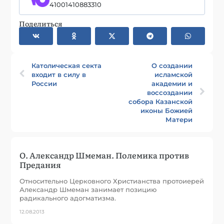
41001410883310
Поделиться
Католическая секта
О создании
входит в силу в
исламской
России
академии и
воссоздании
собора Казанской
иконы Божией
Матери
О. Александр Шмеман. Полемика против
Предания
Относительно Церковного Христианства протоиерей
Александр Шмеман занимает позицию
радикального адогматизма.
12.08.2013