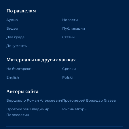
По разделам
Аудио
Новости
Видео
Публикации
Два града
Статьи
Документы
Материалы на других языках
На български
Српски
English
Polski
Авторы сайта
Вершилло Роман Алексеевич
Протоиерей Божидар Главев
Протоиерей Владимир
Рысин Игорь
Переслегин