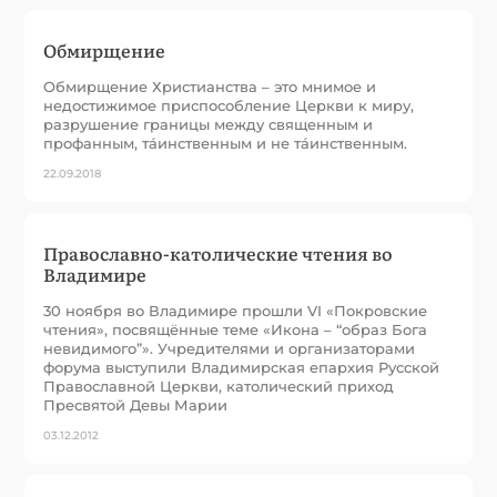
Обмирщение
Обмирщение Христианства – это мнимое и
недостижимое приспособление Церкви к миру,
разрушение границы между священным и
профанным, тáинственным и не тáинственным.
22.09.2018
Православно-католические чтения во
Владимире
30 ноября во Владимире прошли VI «Покровские
чтения», посвящённые теме «Икона – “образ Бога
невидимого”». Учредителями и организаторами
форума выступили Владимирская епархия Русской
Православной Церкви, католический приход
Пресвятой Девы Марии
03.12.2012