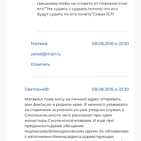
грешника,чтобы не сгореть от пламени огня
его””Не судись с судьею,потому что его
будут судить по его почёту”Сирах.13,17
Матвей
08.08.2016 в 22:50
:
zelod@mail.ru
Ответить
СветланаФ
08.08.2016 в 23:30
:
Матвей,я тоже могу на личный адрес отправить
вам факты,но о родном крае..Я немного ухаживала
за старичком игуменом,он уже умер.он служил в
Смоленске,много чего рассказал про один
монастырь Смоленской епархии..И ещё про
преданность[даже обещание
подписывал]Никодимовским идеям по сближению
с католиками.Имена,адреса,здравствующих