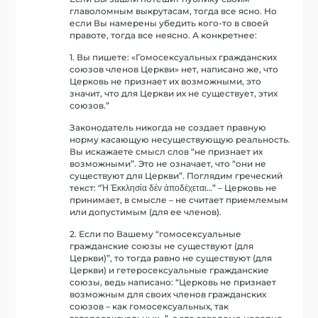
главоломным выкрутасам, тогда все ясно. Но
если Вы намерены убедить кого-то в своей
правоте, тогда все неясно. А конкретнее:
1. Вы пишете: «Гомосексуальных гражданских
союзов членов Церкви» нет, написано же, что
Церковь не признает их возможными, это
значит, что для Церкви их не существует, этих
союзов.”
Законодатель никогда не создает правную
норму касающую несуществующую реальность.
Вы искажаете смысл слов “не признает их
возможными”. Это не означает, что “они не
существуют для Церкви”. Поглядим греческий
текст: “Ἡ Ἐκκλησία δέν ἀποδέχεται…” – Церковь не
принимает, в смысле – не считает приемлемым
или допустимым (для ее членов).
2. Если по Вашему “гомосексуальные
гражданские союзы не существуют (для
Церкви)”, то тогда равно не существуют (для
Церкви) и гетеросексуальные гражданские
союзы, ведь написано: “Церковь не признает
возможным для своих членов гражданских
союзов – как гомосексуальных, так