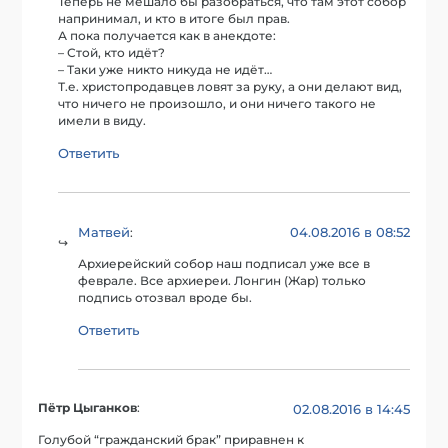
Теперь не мешало бы разобраться, что там этот собор
напринимал, и кто в итоге был прав.
А пока получается как в анекдоте:
– Стой, кто идёт?
– Таки уже никто никуда не идёт…
Т.е. христопродавцев ловят за руку, а они делают вид,
что ничего не произошло, и они ничего такого не
имели в виду.
Ответить
Матвей
04.08.2016 в 08:52
:
Архиерейский собор наш подписал уже все в
феврале. Все архиереи. Лонгин (Жар) только
подпись отозвал вроде бы.
Ответить
Пётр Цыганков
:
02.08.2016 в 14:45
Голубой “гражданский брак” приравнен к