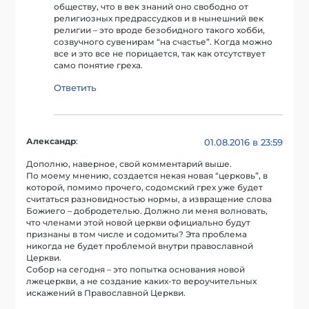
обществу, что в век знаний оно свободно от
религиозных предрассудков и в нынешний век
религии – это вроде безобидного такого хобби,
созвучного сувенирам “на счастье”. Когда можно
все и это все не порицается, так как отсутствует
само понятие греха.
Ответить
Александр
:
01.08.2016 в 23:59
Дополню, наверное, свой комментарий выше.
По моему мнению, создается некая новая “церковь”, в
которой, помимо прочего, содомский грех уже будет
считаться разновидностью нормы, а извращение слова
Божиего – добродетелью. Должно ли меня волновать,
что членами этой новой церкви официально будут
признаны в том числе и содомиты? Эта проблема
никогда не будет проблемой внутри православной
Церкви.
Собор на сегодня – это попытка основания новой
лжецеркви, а не создание каких-то вероучительных
искажений в Православной Церкви.