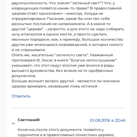
двусмысленность. Что значит “зеленый свет”? Что, у
извращенцев появятся какие-то права? В православной
Церкви ответ однозначен – никогда, покуда не
отредактировано Писание, какие бы они там себе
размытые послания не напринимали. А в какой-то
другой “церкви” – запросто, и для этого не надо собирать
кучу епископов в одном месте, а просто сделать
явочным порядком, как, к примеру, большое количество
других уже имеющихся нововведений, о которых никого
и не спрашивали.
Опять же, касательно “зеленого света”. Уважаемый
протоиерей Ф. Зисис в книге “Благое непослушание”
указывает, что этот недуг вполне уже влился в ряды
высшего духовенства, без всяких на то одобренных
документов.
Больше волнует вопрос другой – являются ли членами
Церкви архиереи, назвавшие ложь истиной.
Ответить
СветланаФ
:
01.08.2016 в 22:46
Конечно,после этого документа, появятся у
содомитов и в православных поместных церквях,