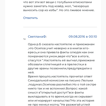
что вот эти вот вещи с голубыми епископами
нужно заметать под ковёр, мол, “нехорошо
выносить сор из избы”. Но это лживое мнение.
Ответить
СветланаФ
09.08.2016 в 00:10
:
Одна р.Б сказала настоятелю и прихожанам
,что Осипов учит неверно и в книгах его-
ересь,и она привела факты олюдях как они
помрачаются умом,веря что”все в итоге,
спасутся “.Настоятель её выгнал,прихожане
обозвали сплетницей и в прелести,и в
другие храмы позвонили,предупредили о
ней.
Время прошло,настоятель прочитал ответ
Синодальной комиссии на письмо Люльки
,подумал,Осипова разлюбил.Но о той сестре
никто так и не вспомнил.Вопрос: какой
смысл в”открытый доступ”все факты
выкладывать в то время,когда их скрывает
или игнорирует начальство?Но эта история
не про меня,я молчу.”Не разжигай углей