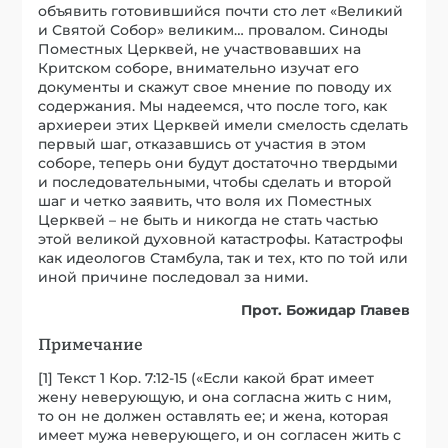
объявить готовившийся почти сто лет «Великий
и Святой Собор» великим… провалом. Синоды
Поместных Церквей, не участвовавших на
Критском соборе, внимательно изучат его
документы и скажут свое мнение по поводу их
содержания. Мы надеемся, что после того, как
архиереи этих Церквей имели смелость сделать
первый шаг, отказавшись от участия в этом
соборе, теперь они будут достаточно твердыми
и последовательными, чтобы сделать и второй
шаг и четко заявить, что воля их Поместных
Церквей – не быть и никогда не стать частью
этой великой духовной катастрофы. Катастрофы
как идеологов Стамбула, так и тех, кто по той или
иной причине последовал за ними.
Прот. Божидар Главев
Примечание
[1] Текст 1 Кор. 7:12-15 («Если какой брат имеет
жену неверующую, и она согласна жить с ним,
то он не должен оставлять ее; и жена, которая
имеет мужа неверующего, и он согласен жить с