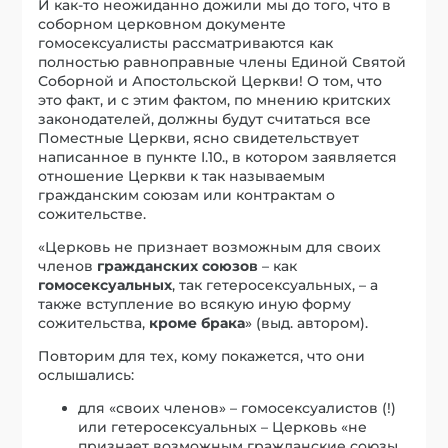
И как-то неожиданно дожили мы до того, что в
соборном церковном документе
гомосексуалисты рассматриваются как
полностью равноправные члены Единой Святой
Соборной и Апостольской Церкви! О том, что
это факт, и с этим фактом, по мнению критских
законодателей, должны будут считаться все
Поместные Церкви, ясно свидетельствует
написанное в пункте I.10., в котором заявляется
отношение Церкви к так называемым
гражданским союзам или контрактам о
сожительстве.
«Церковь не признает возможным для своих
членов
гражданских союзов
– как
гомосексуальных
, так гетеросексуальных, – а
также вступление во всякую иную форму
сожительства,
кроме брака
» (выд. автором).
Повторим для тех, кому покажется, что они
ослышались:
для «своих членов» – гомосексуалистов (!)
или гетеросексуальных – Церковь «не
признает возможным гражданские союзы,