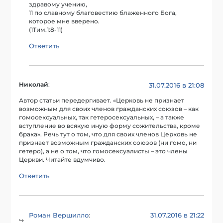
здравому учению,
11 по славному благовестию блаженного Бога,
которое мне вверено.
(1Тим.1:8-11)
Ответить
Николай
:
31.07.2016 в 21:08
Автор статьи передергивает. «Церковь не признает
возможным для своих членов гражданских союзов – как
гомосексуальных, так гетеросексуальных, – а также
вступление во всякую иную форму сожительства, кроме
брака». Речь тут о том, что для своих членов Церковь не
признает возможным гражданских союзов (ни гомо, ни
гетеро), а не о том, что гомосексуалисты – это члены
Церкви. Читайте вдумчиво.
Ответить
Роман Вершилло
31.07.2016 в 21:22
: