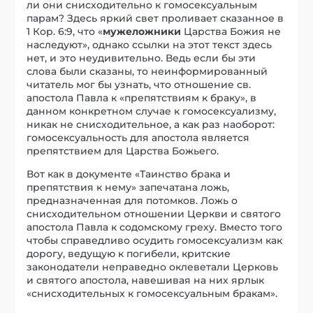
ли они снисходительно к гомосексуальным
парам? Здесь яркий свет проливает сказанное в
1 Кор. 6:9, что «
мужеложники
Царства Божия не
наследуют», однако ссылки на этот текст здесь
нет, и это неудивительно. Ведь если бы эти
слова были сказаны, то неинформированный
читатель мог бы узнать, что отношение св.
апостола Павла к «препятствиям к браку», в
данном конкретном случае к гомосексуализму,
никак не снисходительное, а как раз наоборот:
гомосексуальность для апостола является
препятствием для Царства Божьего.
Вот как в документе «Таинство брака и
препятствия к нему» запечатана ложь,
предназначенная для потомков. Ложь о
снисходительном отношении Церкви и святого
апостола Павла к содомскому греху. Вместо того
чтобы справедливо осудить гомосексуализм как
дорогу, ведущую к погибели, критские
законодатели неправедно оклеветали Церковь
и святого апостола, навешивая на них ярлык
«снисходительных к гомосексуальным бракам».