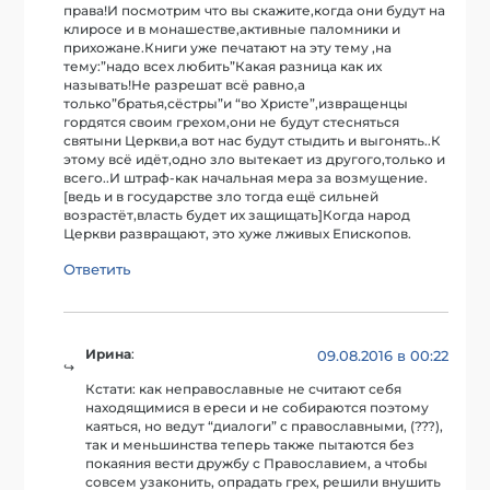
права!И посмотрим что вы скажите,когда они будут на
клиросе и в монашестве,активные паломники и
прихожане.Книги уже печатают на эту тему ,на
тему:”надо всех любить”Какая разница как их
называть!Не разрешат всё равно,а
только”братья,сёстры”и “во Христе”,извращенцы
гордятся своим грехом,они не будут стесняться
святыни Церкви,а вот нас будут стыдить и выгонять..К
этому всё идёт,одно зло вытекает из другого,только и
всего..И штраф-как начальная мера за возмущение.
[ведь и в государстве зло тогда ещё сильней
возрастёт,власть будет их защищать]Когда народ
Церкви развращают, это хуже лживых Епископов.
Ответить
Ирина
:
09.08.2016 в 00:22
Кстати: как неправославные не считают себя
находящимися в ереси и не собираются поэтому
каяться, но ведут “диалоги” с православными, (???),
так и меньшинства теперь также пытаются без
покаяния вести дружбу с Православием, а чтобы
совсем узаконить, опрадать грех, решили внушить