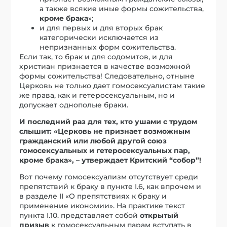
а также всякие иные формы сожительства,
кроме брака
»;
и для первых и для вторых брак
категорически исключается из
непризнанных форм сожительства.
Если так, то брак и для содомитов, и для
христиан признается в качестве возможной
формы сожительства! Следовательно, отныне
Церковь не только дает гомосексуалистам такие
же права, как и гетеросексуальным, но и
допускает однополые браки.
И последний раз для тех, кто ушами с трудом
слышит: «Церковь не признает возможным
гражданский или любой другой союз
гомосексуальных и гетеросексуальных пар,
кроме брака», – утверждает Критский “собор”!
Вот почему гомосексуализм отсутствует среди
препятствий к браку в пункте I.6, как впрочем и
в разделе II «О препятствиях к браку и
применение икономии». На практике текст
пункта I.10. представляет собой
открытый
призыв
к гомосексуальным парам вступать в