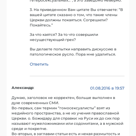
гетеросексуальных…”, а это заведомо неверно.
3. На приведенном Вам цитате Вы отвечаете: “В
вашей цитате сказано о том, что такие члены
Церкви должны покаяться. Согрешили?
Покайтесь.”
За что каятся? За то что совершили
несуществующий грех?
Вы делаете попытки направить дискуссию в
патологическое русло. Пора мне удалиться.
Ответить
Александр
:
01.08.2016 в 19:57
Думаю, заголовок не корректен, больше выполнен в
духе современных СМИ.
Во-первых, сам термин “гомосексуалисты” взят из
медийного пространства, а не из учения православной
Церкви. о. Божидару для справки: на Руси их до сих пор
называют мужеложниками или содомитами, а в мужской
среде и покрепче.
Во-вторых, в заглавии статьи есть и некая размытость и