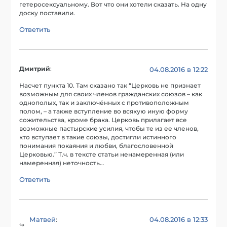
гетеросексуальному. Вот что они хотели сказать. На одну
доску поставили.
Ответить
Дмитрий
:
04.08.2016 в 12:22
Насчет пункта 10. Там сказано так “Церковь не признает
возможным для своих членов гражданских союзов – как
однополых, так и заключённых с противоположным
полом, – а также вступление во всякую иную форму
сожительства, кроме брака. Церковь прилагает все
возможные пастырские усилия, чтобы те из ее членов,
кто вступает в такие союзы, достигли истинного
понимания покаяния и любви, благословенной
Церковью.” Т.ч. в тексте статьи ненамеренная (или
намеренная) неточность…
Ответить
Матвей
04.08.2016 в 12:33
: