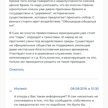
Кроме того когда говорится о недопустимости союзов
кроме брака, то надо учитывать, что во многих странах
однополые союзы уже давно признаны браком и
государством и “церквями”, историческое
существование, которых предлагает признать собор. С
разных сторон идет воздействие. “Обышедше,обыдоша
мя”.
В Сша, во многих православных юрисдикциях уже стоят
эти “пары”, подходят к таинствам. И народ их не
прогоняет,сами под воздействием среды. Существуют
не официальные общества их поддержки, имеющие
даже негласные благословения разных архиереев.
Участвуют они и в церковных служениях: поют,
катехизируют и т.д. Есть,конечно, и реагирующие на это,
только им приходится уходить из таких приходов.
Ответить
Матвей
08.08.2016 в 10:30
:
А откуда у Вас такая информация? Я сам нисколько не
сомневаюсь в том, что Вы сообщаете, собственно и
см предполагал что-то подобное. Но было бы