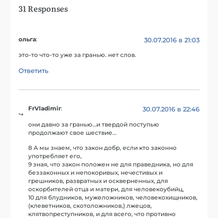
31 Responses
ольга
:
30.07.2016 в 21:03
это-то что-то уже за гранью. нет слов.
Ответить
FrVladimir
:
30.07.2016 в 22:46
они давно за гранью…и твердой поступью
продолжают свое шествие…
8 А мы знаем, что закон добр, если кто законно
употребляет его,
9 зная, что закон положен не для праведника, но для
беззаконных и непокоривых, нечестивых и
грешников, развратных и оскверненных, для
оскорбителей отца и матери, для человекоубийц,
10 для блудников, мужеложников, человекохищников,
(клеветников, скотоложников,) лжецов,
клятвопреступников, и для всего, что противно