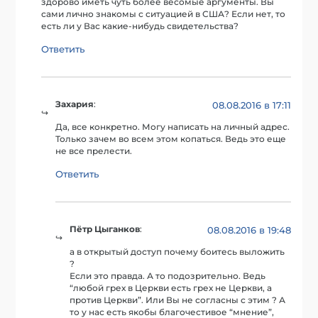
здорово иметь чуть более весомые аргументы. Вы
сами лично знакомы с ситуацией в США? Если нет, то
есть ли у Вас какие-нибудь свидетельства?
Ответить
Захария
:
08.08.2016 в 17:11
Да, все конкретно. Могу написать на личный адрес.
Только зачем во всем этом копаться. Ведь это еще
не все прелести.
Ответить
Пётр Цыганков
:
08.08.2016 в 19:48
а в открытый доступ почему боитесь выложить
?
Если это правда. А то подозрительно. Ведь
“любой грех в Церкви есть грех не Церкви, а
против Церкви”. Или Вы не согласны с этим ? А
то у нас есть якобы благочестивое “мнение”,