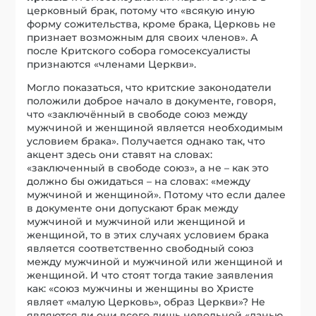
церковный брак, потому что «всякую иную
форму сожительства, кроме брака, Церковь не
признает возможным для своих членов». А
после Критского собора гомосексуалисты
признаются «членами Церкви».
Могло показаться, что критские законодатели
положили доброе начало в документе, говоря,
что «заключённый в свободе союз между
мужчиной и женщиной является необходимым
условием брака». Получается однако так, что
акцент здесь они ставят на словах:
«заключенный в свободе союз», а не – как это
должно бы ожидаться – на словах: «между
мужчиной и женщиной». Потому что если далее
в документе они допускают брак между
мужчиной и мужчиной или женщиной и
женщиной, то в этих случаях условием брака
является соответственно свободный союз
между мужчиной и мужчиной или женщиной и
женщиной. И что стоят тогда такие заявления
как: «союз мужчины и женщины во Христе
являет «малую Церковь», образ Церкви»? Не
являются ли они всего лишь невольной «данью