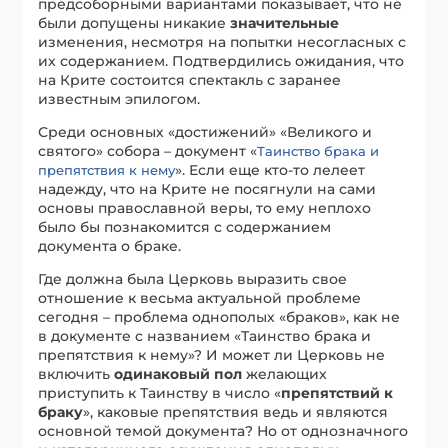
предсоборными вариантами показывает, что не
были допущены никакие
значительные
изменения, несмотря на попытки несогласных с
их содержанием. Подтвердились ожидания, что
на Крите состоится спектакль с заранее
известным эпилогом.
Среди основных «достижений» «Великого и
святого» собора – документ «
Таинство брака и
». Если еще кто-то лелеет
препятствия к нему
надежду, что на Крите не посягнули на сами
основы православной веры, то ему неплохо
было бы познакомится с содержанием
документа о браке.
Где должна была Церковь выразить свое
отношение к весьма актуальной проблеме
сегодня – проблема однополых «браков», как не
в документе с названием «Таинство брака и
препятствия к нему»? И может ли Церковь не
включить
одинаковый пол
желающих
приступить к Таинству в число «
препятстви
й
к
браку
», каковые препятствия ведь и являются
основной темой документа? Но от однозначного