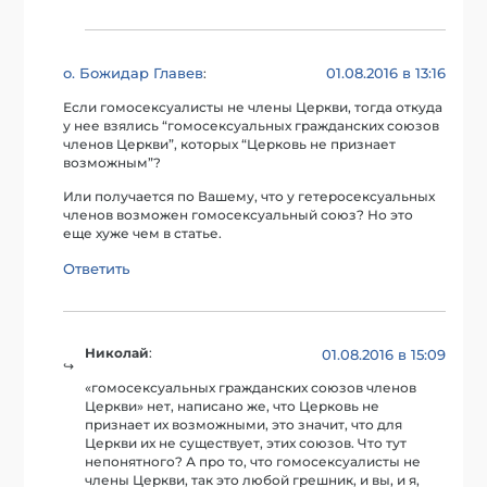
о. Божидар Главев
01.08.2016 в 13:16
:
Если гомосексуалисты не члены Церкви, тогда откуда
у нее взялись “гомосексуальных гражданских союзов
членов Церкви”, которых “Церковь не признает
возможным”?
Или получается по Вашему, что у гетеросексуальных
членов возможен гомосексуальный союз? Но это
еще хуже чем в статье.
Ответить
Николай
:
01.08.2016 в 15:09
«гомосексуальных гражданских союзов членов
Церкви» нет, написано же, что Церковь не
признает их возможными, это значит, что для
Церкви их не существует, этих союзов. Что тут
непонятного? А про то, что гомосексуалисты не
члены Церкви, так это любой грешник, и вы, и я,