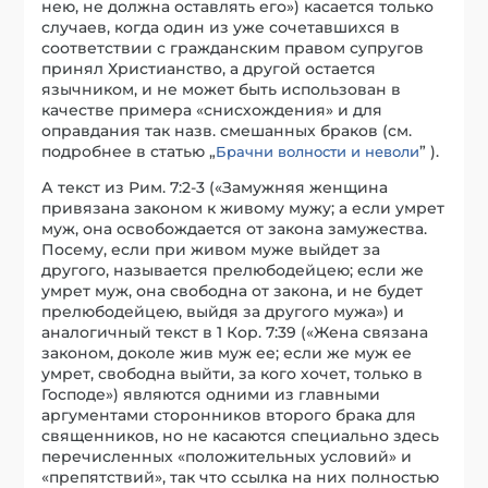
нею, не должна оставлять его») касается только
случаев, когда один из уже сочетавшихся в
соответствии с гражданским правом супругов
принял Христианство, а другой остается
язычником, и не может быть использован в
качестве примера «снисхождения» и для
оправдания так назв. смешанных браков (см.
подробнее в статью „
” ).
Брачни волности и неволи
А текст из Рим. 7:2-3 («Замужняя женщина
привязана законом к живому мужу; а если умрет
муж, она освобождается от закона замужества.
Посему, если при живом муже выйдет за
другого, называется прелюбодейцею; если же
умрет муж, она свободна от закона, и не будет
прелюбодейцею, выйдя за другого мужа») и
аналогичный текст в 1 Кор. 7:39 («Жена связана
законом, доколе жив муж ее; если же муж ее
умрет, свободна выйти, за кого хочет, только в
Господе») являются одними из главными
аргументами сторонников второго брака для
священников, но не касаются специально здесь
перечисленных «положительных условий» и
«препятствий», так что ссылка на них полностью