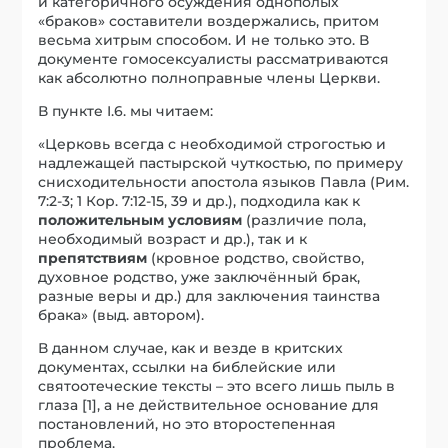
и категоричного осуждения однополых
«браков» составители воздержались, притом
весьма хитрым способом. И не только это. В
документе гомосексуалисты рассматриваются
как абсолютно полноправные члены Церкви.
В пункте I.6. мы читаем:
«Церковь всегда с необходимой строгостью и
надлежащей пастырской чуткостью, по примеру
снисходительности апостола языков Павла (Рим.
7:2-3; 1 Кор. 7:12-15, 39 и др.), подходила как к
положительным условиям
(различие пола,
необходимый возраст и др.), так и к
препятствиям
(кровное родство, свойство,
духовное родство, уже заключённый брак,
разные веры и др.) для заключения таинства
брака» (выд. автором).
В данном случае, как и везде в критских
документах, ссылки на библейские или
святоотеческие тексты – это всего лишь пыль в
глаза
[1]
, а не действительное основание для
постановлений, но это второстепенная
проблема.