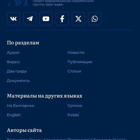
По разделам
Аудио
Новости
Видео
Публикации
Два града
Статьи
Документы
Материалы на других языках
На български
Српски
English
Polski
Авторы сайта
Вершилло Роман Алексеевич
Протоиерей Божидар Главев