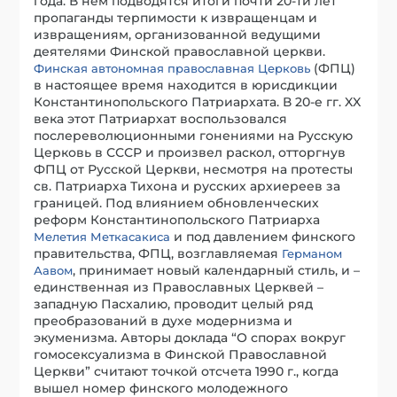
года. В нем подводятся итоги почти 20-ти лет
пропаганды терпимости к извращенцам и
извращениям, организованной ведущими
деятелями Финской православной церкви.
(ФПЦ)
Финская автономная православная Церковь
в настоящее время находится в юрисдикции
Константинопольского Патриархата. В 20-е гг. XX
века этот Патриархат воспользовался
послереволюционными гонениями на Русскую
Церковь в СССР и произвел раскол, отторгнув
ФПЦ от Русской Церкви, несмотря на протесты
св. Патриарха Тихона и русских архиереев за
границей. Под влиянием обновленческих
реформ Константинопольского Патриарха
и под давлением финского
Мелетия Меткасакиса
правительства, ФПЦ, возглавляемая
Германом
, принимает новый календарный стиль, и –
Аавом
единственная из Православных Церквей –
западную Пасхалию, проводит целый ряд
преобразований в духе модернизма и
экуменизма. Авторы доклада “О спорах вокруг
гомосексуализма в Финской Православной
Церкви” считают точкой отсчета 1990 г., когда
вышел номер финского молодежного