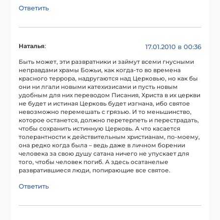
Ответить
Наталья
:
17.01.2010 в 00:36
Быть может, эти развратники и займут всеми гнусными
неправдами храмы Божьи, как когда-то во времена
красного террора, надругаются над Церковью, но как бы
они ни лгали новыми катехизисами и пусть новым
удобным для них переводом Писания, Христа в их церкви
не будет и истиная Церковь будет изгнана, ибо святое
невозможно перемешать с грязью. И то меньшинство,
которое останется, должно перетерпеть и перестрадать,
чтобы сохранить истинную Церковь. А что касается
толерантности к действительным христианам, по-моему,
она редко когда была – ведь даже в личном борении
человека за свою душу сатана ничего не упускает для
того, чтобы человек погиб. А здесь осатанелые
развратившиеся люди, попирающие все святое.
Ответить