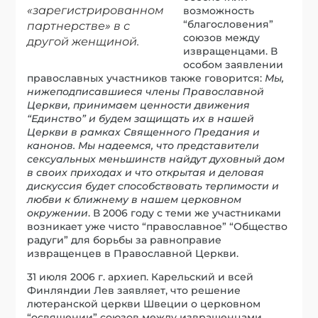
«зарегистрированном
возможность
“благословения”
партнерстве» в с
союзов между
другой женщиной.
извращенцами. В
особом заявлении
православных участников также говорится:
Мы,
нижеподписавшиеся члены Православной
Церкви, принимаем ценности движения
“Единство” и будем защищать их в нашей
Церкви в рамках Священного Предания и
канонов. Мы надеемся, что представители
сексуальных меньшинств найдут духовный дом
в своих приходах и что открытая и деловая
дискуссия будет способствовать терпимости и
любви к ближнему в нашем церковном
окружении
. В 2006 году с теми же участниками
возникает уже чисто “православное” “Общество
радуги” для борьбы за равноправие
извращенцев в Православной Церкви.
31 июля 2006 г. архиеп. Карельский и всей
Финляндии Лев заявляет, что решение
лютеранской церкви Швеции о церковном
“освящении” союзов между извращенцами