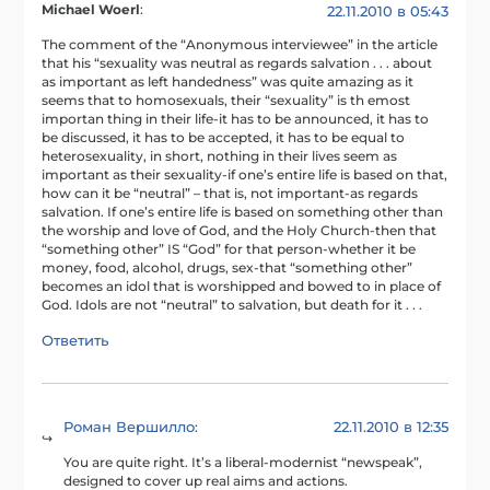
Michael Woerl
:
22.11.2010 в 05:43
The comment of the “Anonymous interviewee” in the article
that his “sexuality was neutral as regards salvation . . . about
as important as left handedness” was quite amazing as it
seems that to homosexuals, their “sexuality” is th emost
importan thing in their life-it has to be announced, it has to
be discussed, it has to be accepted, it has to be equal to
heterosexuality, in short, nothing in their lives seem as
important as their sexuality-if one’s entire life is based on that,
how can it be “neutral” – that is, not important-as regards
salvation. If one’s entire life is based on something other than
the worship and love of God, and the Holy Church-then that
“something other” IS “God” for that person-whether it be
money, food, alcohol, drugs, sex-that “something other”
becomes an idol that is worshipped and bowed to in place of
God. Idols are not “neutral” to salvation, but death for it . . .
Ответить
Роман Вершилло
22.11.2010 в 12:35
:
You are quite right. It’s a liberal-modernist “newspeak”,
designed to cover up real aims and actions.