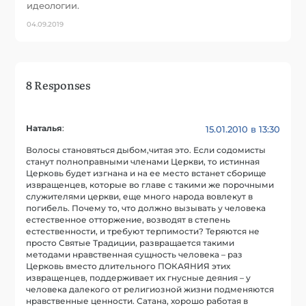
идеологии.
04.09.2019
8 Responses
Наталья
:
15.01.2010 в 13:30
Волосы становяться дыбом,читая это. Если содомисты
станут полноправными членами Церкви, то истинная
Церковь будет изгнана и на ее место встанет сборище
извращенцев, которые во главе с такими же порочными
служителями церкви, еще много народа вовлекут в
погибель. Почему то, что должно вызывать у человека
естественное отторжение, возводят в степень
естественности, и требуют терпимости? Теряются не
просто Святые Традиции, развращается такими
методами нравственная сущность человека – раз
Церковь вместо длительного ПОКАЯНИЯ этих
извращенцев, поддерживает их гнусные деяния – у
человека далекого от религиозной жизни подменяются
нравственные ценности. Сатана, хорошо работая в