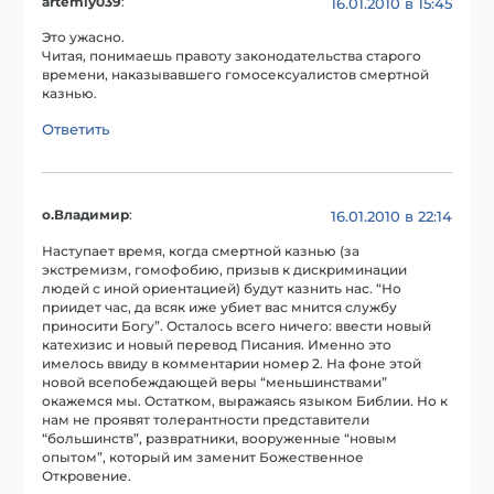
artemiy039
:
16.01.2010 в 15:45
Это ужасно.
Читая, понимаешь правоту законодательства старого
времени, наказывавшего гомосексуалистов смертной
казнью.
Ответить
о.Владимир
:
16.01.2010 в 22:14
Наступает время, когда смертной казнью (за
экстремизм, гомофобию, призыв к дискриминации
людей с иной ориентацией) будут казнить нас. “Но
приидет час, да всяк иже убиет вас мнится службу
приносити Богу”. Осталось всего ничего: ввести новый
катехизис и новый перевод Писания. Именно это
имелось ввиду в комментарии номер 2. На фоне этой
новой всепобеждающей веры “меньшинствами”
окажемся мы. Остатком, выражаясь языком Библии. Но к
нам не проявят толерантности представители
“большинств”, развратники, вооруженные “новым
опытом”, который им заменит Божественное
Откровение.