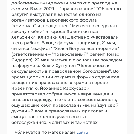
работниками-мирянами мы таких преград не
ставим
. В мае 2009 г. “православное” “Общество
радуги” выступает в качестве одного из
организаторов Европейского форума
“христиан” извращенцев “Мужество следовать
закону любви” в городе Ярвенпяя под
Хельсинки. Клирики ФПЦ активно участвовали
в его работе. В ходе форума, например, 21 мая,
читался “акафист” “Хвала Богу за все творение”
(ответственный – “православный” регент Томас
Сидоров). 22 мая выступил с основным докладом
на форуме о. Хекки Хуттунен “Человеческая
сексуальность в православном богословии”. Во
время церемонии открытия форума содомитов
священник православного храма в городе
Ярвенпяя о. Йоханнес Кархусаари
приветствовал собравшихся извращенцев и
выразил надежду, что члены сексменьшинств,
ощущающие себя православными, найдут свой
духовный дом в православных приходах и
смогут полноценно участвовать в
богослужениях, молитвах и таинствах.
Публикуется по материалам
сайта