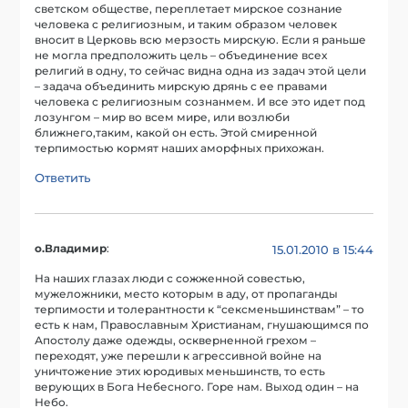
светском обществе, переплетает мирское сознание
человека с религиозным, и таким образом человек
вносит в Церковь всю мерзость мирскую. Если я раньше
не могла предположить цель – объединение всех
религий в одну, то сейчас видна одна из задач этой цели
– задача объединить мирскую дрянь с ее правами
человека с религиозным сознанмем. И все это идет под
лозунгом – мир во всем мире, или возлюби
ближнего,таким, какой он есть. Этой смиренной
терпимостью кормят наших аморфных прихожан.
Ответить
о.Владимир
:
15.01.2010 в 15:44
На наших глазах люди с сожженной совестью,
мужеложники, место которым в аду, от пропаганды
терпимости и толерантности к “сексменьшинствам” – то
есть к нам, Православным Христианам, гнушающимся по
Апостолу даже одежды, оскверненной грехом –
переходят, уже перешли к агрессивной войне на
уничтожение этих юродивых меньшинств, то есть
верующих в Бога Небесного. Горе нам. Выход один – на
Небо.