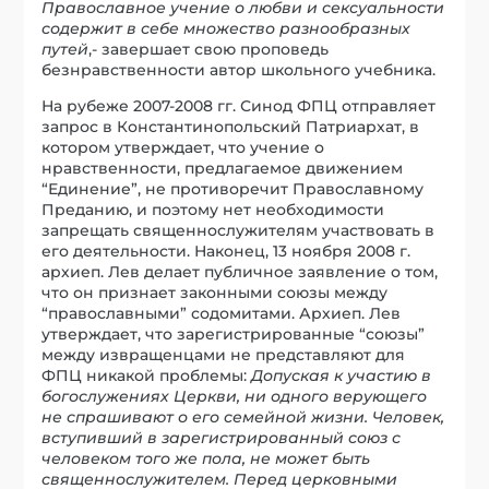
Православное учение о любви и сексуальности
содержит в себе множество разнообразных
путей
,- завершает свою проповедь
безнравственности автор школьного учебника.
На рубеже 2007-2008 гг. Синод ФПЦ отправляет
запрос в Константинопольский Патриархат, в
котором утверждает, что учение о
нравственности, предлагаемое движением
“Единение”, не противоречит Православному
Преданию, и поэтому нет необходимости
запрещать священнослужителям участвовать в
его деятельности. Наконец, 13 ноября 2008 г.
архиеп. Лев делает публичное заявление о том,
что он признает законными союзы между
“православными” содомитами. Архиеп. Лев
утверждает, что зарегистрированные “союзы”
между извращенцами не представляют для
ФПЦ никакой проблемы:
Допуская к участию в
богослужениях Церкви, ни одного верующего
не спрашивают о его семейной жизни. Человек,
вступивший в зарегистрированный союз с
человеком того же пола, не может быть
священнослужителем. Перед церковными