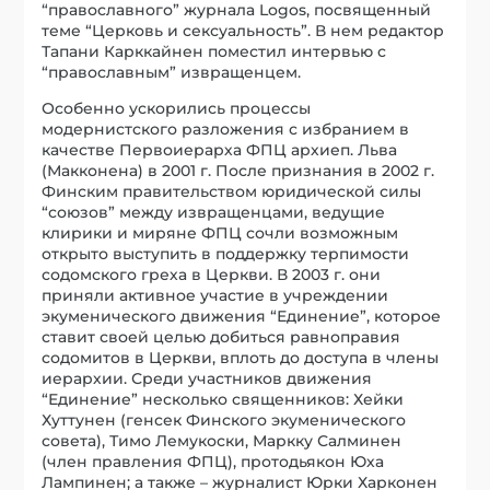
“православного” журнала Logos, посвященный
теме “Церковь и сексуальность”. В нем редактор
Тапани Карккайнен поместил интервью с
“православным” извращенцем.
Особенно ускорились процессы
модернистского разложения с избранием в
качестве Первоиерарха ФПЦ архиеп. Льва
(Макконена) в 2001 г. После признания в 2002 г.
Финским правительством юридической силы
“союзов” между извращенцами, ведущие
клирики и миряне ФПЦ сочли возможным
открыто выступить в поддержку терпимости
содомского греха в Церкви. В 2003 г. они
приняли активное участие в учреждении
экуменического движения “Единение”, которое
ставит своей целью добиться равноправия
содомитов в Церкви, вплоть до доступа в члены
иерархии. Среди участников движения
“Единение” несколько священников: Хейки
Хуттунен (генсек Финского экуменического
совета), Тимо Лемукоски, Маркку Салминен
(член правления ФПЦ), протодьякон Юха
Лампинен; а также – журналист Юрки Харконен