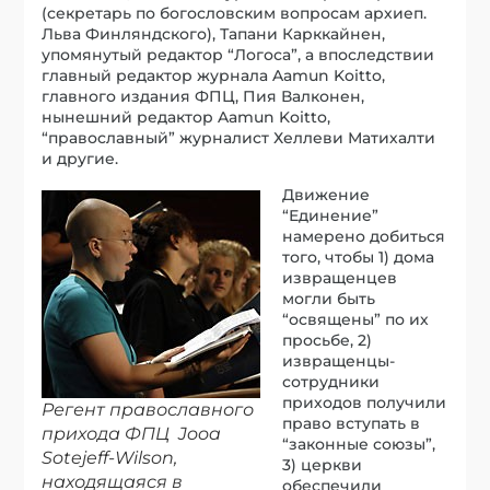
(секретарь по богословским вопросам архиеп.
Льва Финляндского), Тапани Карккайнен,
упомянутый редактор “Логоса”, а впоследствии
главный редактор журнала Aamun Koitto,
главного издания ФПЦ, Пия Валконен,
нынешний редактор Aamun Koitto,
“православный” журналист Хеллеви Матихалти
и другие.
Движение
“Единение”
намерено добиться
того, чтобы 1) дома
извращенцев
могли быть
“освящены” по их
просьбе, 2)
извращенцы-
сотрудники
приходов получили
Регент православного
право вступать в
прихода ФПЦ Jooa
“законные союзы”,
Sotejeff-Wilson,
3) церкви
находящаяся в
обеспечили