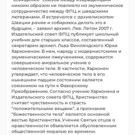
никоим образом не повлияло на экуменическое
сотрудничество
между ФПЦ и шведскими
лютеранами.
Я встречался с архиепископом
Швеции ранее и собираюсь делать это в
будущем
, – заявил архиеп. Лев. Летом 2007 г.
Издательский совет ФПЦ публикует школьный
учебник для старших классов, составленный
секретарем архиеп. Льва Финляндского Юрки
Харконеном. В нем, наряду с модернистскими и
экуменическими лжеучениями, содержится
совершенно аморальное учение о
человеческом теле. В частности, Харконен
утверждает, что человеческое тело в его
нынешнем падшем состоянии является
союзником на пути к Фаворскому
Преображению. Согласно учению Харконена и
Издательского совета ФПЦ, Христианство
считает чувственность и страсть
“положительными вещами”, а признание
“божественности тела” является основной
вестью Христианства. Учение Святых отцов о
нравственности объявляется обусловленным
общественной моралью их времени.