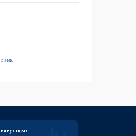
ариев
.
модернизм»