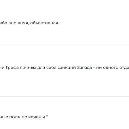
либо внешняя, объективная.
зни Грефа личных для себя санкций Запада – ни одного от
ные поля помечены
*