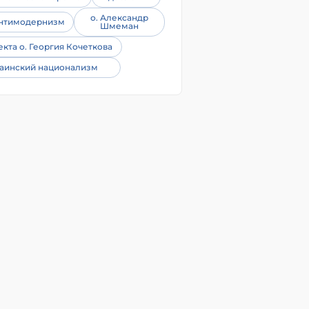
о. Александр
нтимодернизм
Шмеман
екта о. Георгия Кочеткова
аинский национализм