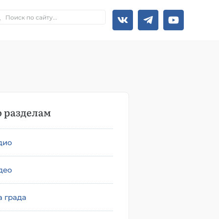
 разделам
дио
део
а града