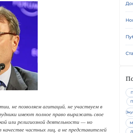
До
Но
Пу
Ст
По
П
П
ии, не позволяем агитаций, не участвуем в
Эк
рудники имеют полное право выражать свое
кой или религиозной деятельности — но
М
 в качестве частных лиц, а не представителей
Л