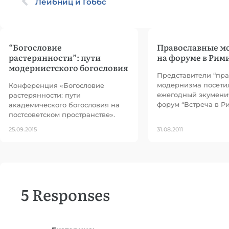
Лейбниц и Гоббс
“Богословие
Православные м
растерянности”: пути
на форуме в Рим
модернистского богословия
Представители “пра
модернизма посети
Конференция «Богословие
ежегодный экумени
растерянности: пути
форум “Встреча в Р
академического богословия на
постсоветском пространстве».
25.09.2015
31.08.2011
5 Responses