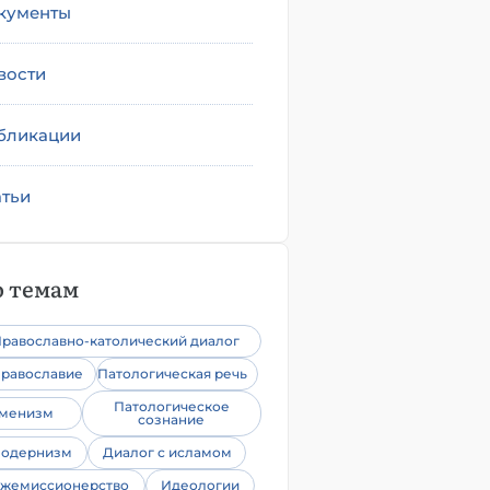
кументы
вости
бликации
атьи
 темам
равославно-католический диалог
равославие
Патологическая речь
Патологическое
уменизм
сознание
одернизм
Диалог с исламом
жемиссионерство
Идеологии