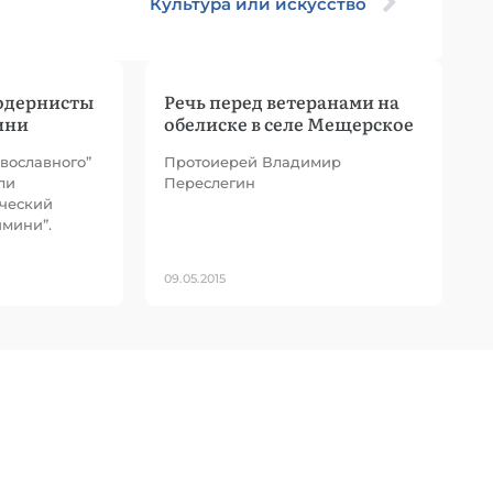
Культура или искусство
одернисты
Речь перед ветеранами на
ини
обелиске в селе Мещерское
вославного”
Протоиерей Владимир
ли
Переслегин
ческий
имини”.
09.05.2015