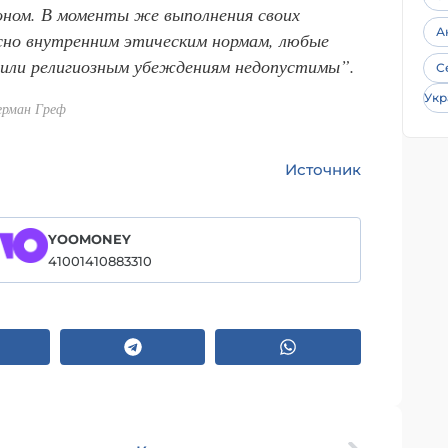
оном. В моменты же выполнения своих
А
сно внутренним этическим нормам, любые
 или религиозным убеждениям недопустимы”.
С
Укр
рман Греф
Источник
YOOMONEY
41001410883310