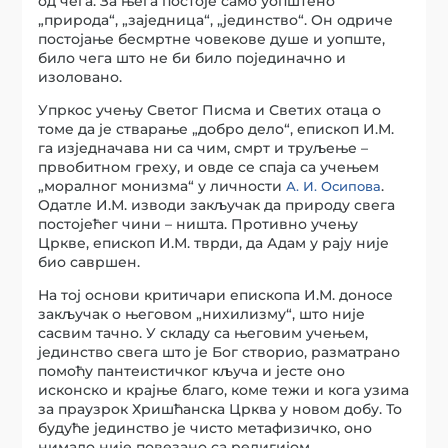
од чега. За њега постоје само уопштено
„природа“, „заједница“, „јединство“. Он одриче
постојање бесмртне човекове душе и уопште,
било чега што не би било појединачно и
изоловано.
Упркос учењу Светог Писма и Светих отаца о
томе да је стварање „добро дело“, епископ И.М.
га изједначава ни са чим, смрт и труљење –
првобитном греху, и овде се спаја са учењем
„моралног монизма“ у личности
.
А. И. Осипова
Одатле И.М. изводи закључак да природу свега
постојећег чини – ништа. Противно учењу
Цркве, епископ И.М. тврди, да Адам у рају није
био савршен.
На тој основи критичари епископа И.М. доносе
закључак о његовом „нихилизму“, што није
сасвим тачно. У складу са његовим учењем,
јединство свега што је Бог створио, разматрано
помоћу пантеистичког кључа и јесте оно
исконско и крајње благо, коме тежи и кога узима
за праузрок Хришћанска Црква у новом добу. То
будуће јединство је чисто метафизичко, оно
нимало није повезано са религијом.