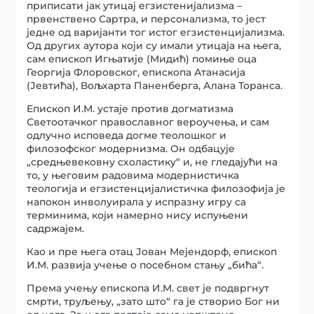
приписати јак утицај егзистенијализма –
првенствено Сартра, и персонализма, то јест
једне од варијанти тог истог егзистенцијализма.
Од других аутора који су имали утицаја на њега,
сам епископ Игњатије (Мидић) помиње оца
Георгија Флоровског, епископа Атанасија
(Јевтића), Вољхарта Паненберга, Алана Торанса.
Епископ И.М. устаје против догматизма
Светоотачког православног вероучења, и сам
одлучно исповеда догме теолошког и
филозофског модернизма. Он одбацује
„средњевековну схоластику“ и, не гледајући на
то, у његовим радовима модернистичка
теологија и егзистенцијалистичка филозофија је
напокон инволуирала у испразну игру са
терминима, који намерно нису испуњени
садржајем.
Као и пре њега отац Јован Мејендорф, епископ
И.М. развија учење о посебном стању „бића“.
Према учењу епископа И.М. свет је подвргнут
смрти, труљењу, „зато што“ га је створио Бог ни