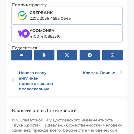
Помочь проекту
СБЕРБАНК
2202 2036 4595 0645
YOOMONEY
41001410883310
Поделиться
Нового главу
Клеман Оливье
англикан
приветствовали
православные
Блаватская и Достоевский
И у Блаватской, и у Достоевского имманентность
«духа Христа», «идеала», «божественности» человеку
означает, прежде всего, бессмертие человеческой