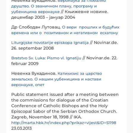
Невенка Вукадинов.
Веронаука за глобално
друштво. О званичном плану, програму и
// Књижевне новине.
уџбеницима веронауке
децембар 2003 – јануар 2004
Др Слободан Лутовац.
О вери прошлих и будућих
времена или о позитивном и негативном есхатону
// Novinar.de.
Liturgijske novotarije episkopa Ignatija
26. septembar 2008
// Novinar.de. 22.
Bratstvo Sv. Luka: Pismo vl. Ignatiju
februar 2009
Невенка Вукадинов.
Катихизис за царство
земальско. О нашим уџбеницима и настави
веронауке, опет
Public statement issued after a meeting between
the commissions for dialogue of the Croatian
Conference of Catholic Bishops and the Holy
Episcopal Sabor of the Serbian Orthodox Church.
Zagreb, November 18, 1998 // IKA.
http://marta.hbk.hr/index.php?prikaz=vijest&ID=51198
23.03.2013