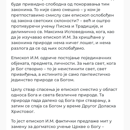
буде привидно слободна од покоравања тим
законима. То није само смешно – у ком је
претпоставимо смислу сам епископ ослобођен
од закона светских склоности? – већ и оштро
противуречи учењу Писма и Традиције, и
делимично св. Максима Исповедника, кога, као
да је изучавао епископ И.М. За хришћане у
законима природе нема ничег лошег, и нема
разлога да се од њих ослобађамо.
Епископ И.М. одриче постојање појединачних
објеката, предмета, личности. За њега свет, кога
је Бог створио – то је неистинити свет, свет
привиђења, а истинито је само пантеистичко
јединство природе са Богом.
Целу ствар спасења је епископ сместио у област
односа Бога и света безличне природе. Та
природа пада далеко од Бога при стварању, а
затим се спаја са Богом у време Другог Доласка
Христовог.
То јест епископ И.М. фактички предлаже мит у
замену за догматско учење Цркве о Богу –