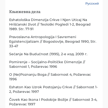
Русский
Књижевна дела
Eshatološka Dimenzija Crkve I Njen Uticaj Na
Hrišćanski život // Teološki Pogledi 1-2, Beograd
1989. Str. 77-91
Pravoslavna Antropologija I Savremeni
Egzistencijalizam // Bogoslovlje, Beograd 1990, Str.
33-47
Sećanje Na Budućnost (1995), 2-е изд. 2009 г.
Pomirenje – Socijalno-Političke Dimenzije //
Sabornost 1, Požarevac 1996
O (Ne)Poznanju Boga // Sabornost 4, Požarevac
1996
Eshaton Kao Uzrok Postojanju Crkve // Sabornost 1-
2, Požarevac 1997
Čovek Kao Ikona I Podobije Božije // Sabornost 3-4,
Požarevac 1997