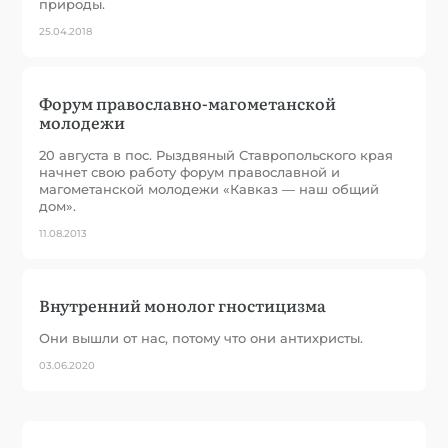
природы.
25.04.2018
Форум православно-магометанской
молодежи
20 августа в пос. Рыздвяный Ставропольского края
начнет свою работу форум православной и
магометанской молодежи «Кавказ — наш общий
дом».
11.08.2013
Внутренний монолог гностицизма
Они вышли от нас, потому что они антихристы.
03.06.2020