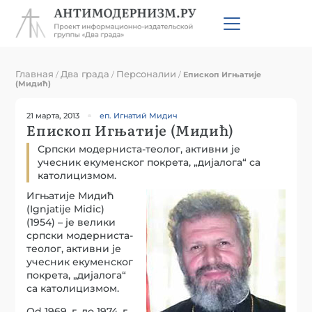
Главная
Два града
Персоналии
/
/
/
Eпископ Игњатије
(Мидић)
21 марта, 2013
еп. Игнатий Мидич
Eпископ Игњатије (Мидић)
Српски модерниста-теолог, активни је
учесник екуменског покрета, „дијалога“ са
католицизмом.
Игњатије Мидић
(Ignjatije Midic)
(1954) – је велики
српски модерниста-
теолог, активни је
учесник екуменског
покрета, „дијалога“
са католицизмом.
Оd 1969. г. до 1974. г.