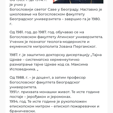
је учио у
Богословији светог Саве у Београду. Наставио је
школовање на Богословском факултету
Београдског универзитета – завршио га је 1980.
г.
Од 1981. год. до 1987. год. обучавао се на
Богословском факултету Атинског универзитета.
Ученик је познатог теолога-модернисте и
екуменисте митрополита Јована Пергамског.
1987. г. је заштитио докторску дисертацију „Тајна
Цркве – систематско херменеутичко
разматрање тајне Цркве код св. Максима
Исповедника. „
Од 1988. г. – је доцент, а затим професор
Богословског факултета Београдског
универзитета.
1991.г. прихвата монашки живот. Те исте године
постаје – јерођакон и јеромонах.
1994. год. Те исте године је рукоположен
епископском митром – епископ пожаревачки и
браничевски.