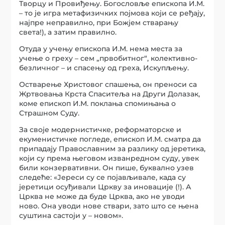
Творцу и Провиђењу. Богословље епископа И.М.
– то је игра метафизичких појмова који се ређају,
најпре неправилно, при Божјем стварању
света!), а затим правилно.
Отуда у учењу епископа И.М. нема места за
учење о греху – сем „првобитног“, колективно-
безличног – и спасењу од греха, Искупљењу.
Остварење Христовог спашења, он преноси са
Жртвовања Крста Спаситеља на Други Долазак,
коме епископ И.М. поклања спомињања о
Страшном Суду.
За своје модернистичке, реформаторске и
екуменистичке погледе, епископ И.М. сматра да
припадају Православним за разлику од јеретика,
који су према његовом изванредном суду, увек
били конзервативни. Он пише, буквално узев
следеће: «Јереси су се појављивале, када су
јеретици осуђивали Цркву за иновације (!). А
Црква не може да буде Црква, ако не уводи
ново. Она уводи нове ствари, зато што се њена
суштина састоји у – новом».