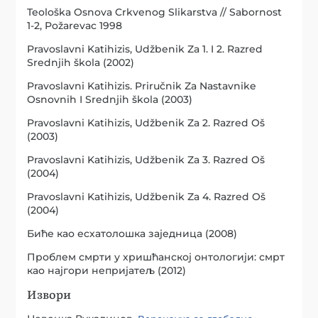
Teološka Osnova Crkvenog Slikarstva // Sabornost
1-2, Požarevac 1998
Pravoslavni Katihizis, Udžbenik Za 1. I 2. Razred
Srednjih škola (2002)
Pravoslavni Katihizis. Priručnik Za Nastavnike
Osnovnih I Srednjih škola (2003)
Pravoslavni Katihizis, Udžbenik Za 2. Razred Oš
(2003)
Pravoslavni Katihizis, Udžbenik Za 3. Razred Oš
(2004)
Pravoslavni Katihizis, Udžbenik Za 4. Razred Oš
(2004)
Биће као есхатолошка заједница (2008)
Проблем смрти у хришћанској онтологији: смрт
као најгори непријатељ (2012)
Извори