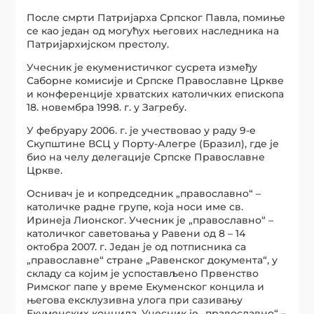
После смрти Патријарха Српског Павла, помиње
се као један од могућух његових наследника на
Патријархијском престолу.
Учесник је екуменистичког сусрета између
Саборне комисије и Српске Православне Цркве
и конференције хрватских католичких епископа
18. новембра 1998. г. у Загребу.
У фебруару 2006. г. је учествовао у раду 9-е
Скупштине ВСЦ у Порту-Алегрe (Бразил), где је
био на челу делегације Српске Православне
Цркве.
Оснивач је и копредседник „православно“ –
католичке радне групе, која носи име св.
Иринеја Лионског. Учесник је „православно“ –
католичког саветовања у Равени од 8 – 14
октобра 2007. г. Један је од потписника са
„православне“ стране „Равенског документа“, у
складу са којим је успостављено Првенство
Римског папе у време Екуменског концила и
његова ексклузивна улога при сазивању
Екуменских концила. Учесник је „православно“ –