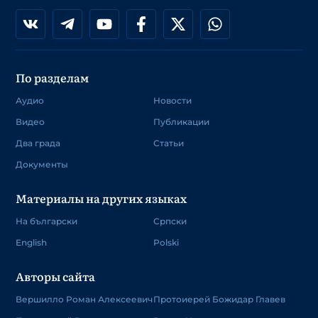
По разделам
Аудио
Новости
Видео
Публикации
Два града
Статьи
Документы
Материалы на других языках
На български
Српски
English
Polski
Авторы сайта
Вершилло Роман Алексеевич
Протоиерей Божидар Главев