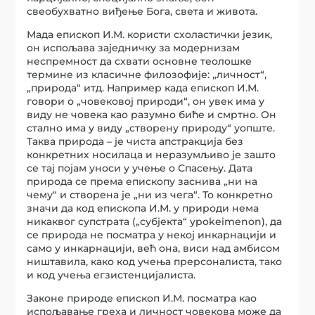
свеобухватно виђење Бога, света и живота.
Мада епископ И.М. користи схоластички језик,
он испољава заједничку за модернизам
неспремност да схвати основне теолошке
термине из класичне филозофије: „личност“,
„природа“ итд. Например када епископ И.М.
говори о „човековој природи“, он увек има у
виду не човека као разумно биће и смртно. Он
стално има у виду „створену природу“ уопште.
Таква природа – је чиста апстракција без
конкретних носилаца и неразумљиво је зашто
се тај појам уноси у учење о Спасењу. Дата
природа се према епископу заснива „ни на
чему“ и створена је „ни из чега“. То конкретно
значи да код епископа И.М. у природи нема
никаквог супстрата („субјекта“ ypokeimenon), да
се природа не посматра у некој инкарнацији и
само у инкарнацији, већ она, виси над амбисом
ништавила, како код учења прерсоналиста, тако
и код учења егзистенцијалиста.
Законе природе епископ И.М. посматра као
испољавање греха и личност човекова може да