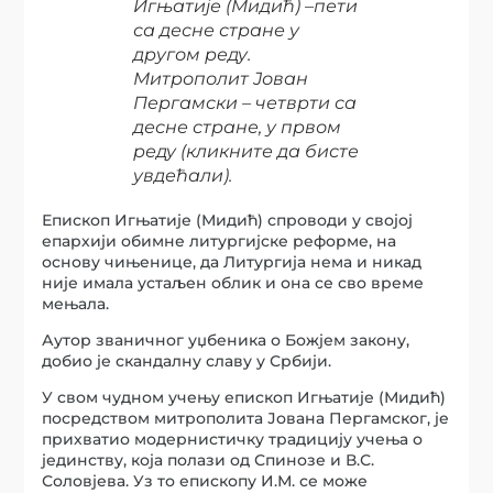
Игњатије (Мидић) –пети
са десне стране у
другом реду.
Митрополит Јован
Пергамски – четврти са
десне стране, у првом
реду (кликните да бисте
увдећали).
Епископ Игњатије (Мидић) спроводи у својој
епархији обимне литургијске реформе, на
основу чињенице, да Литургија нема и никад
није имала устаљен облик и она се сво време
мењала.
Аутор званичног уџбеника о Божјем закону,
добио је скандалну славу у Србији.
У свом чудном учењу епископ Игњатије (Мидић)
посредством митрополита Јована Пергамског, је
прихватио модернистичку традицију учења о
јединству, која полази од Спинозе и В.С.
Соловјева. Уз то епископу И.М. се може