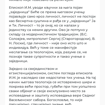
Епископ И.М. уводи кључни за њега појам
„заједница“ Биће се према његовом учењу
појављује само кроз личност, личност не постоји
као бесмртна суштина и рађа се у „заједници“ Ја
и Ти. Личност – то је онај, ко се налази у
јединству са неким другим. Ово је потпуно у
складу са модернистичком традицијом. (В.С.
Соловјев, митрополит Сергиј (Старогородски), В.
Н. Лоски), где личност – није оно исто што и
индивидуа. Већ у томе се манифестује
неслагање са теологијом, која, разуме се, не
познаје такве супротности и такво учење о
заједници.
Заједно са свејединством и
егзистенцијализмом, систем погледа епископа
И.М. је наследио све недостатке тих учења. На тај
начин његова теологија се истовремено шири и
покрива већи простор, губећи при том уопштено
сваки објекат и своје ексклузивно место за
исповедање и заштиту исповедања вере Седмог
Васељенског сабора. Богословље, то није
парцијално, специјално знање, већ