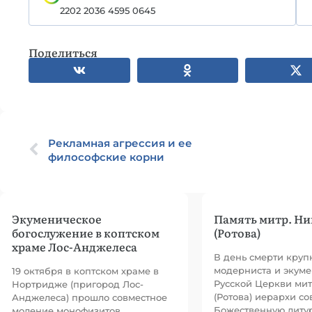
2202 2036 4595 0645
Поделиться
Рекламная агрессия и ее
философские корни
Экуменическое
Память митр. Н
богослужение в коптском
(Ротова)
храме Лос-Анджелеса
В день смерти кру
модерниста и экуме
19 октября в коптском храме в
Русской Церкви ми
Нортридже (пригород Лос-
(Ротова) иерархи с
Анджелеса) прошло совместное
Божественную литу
моление монофизитов,