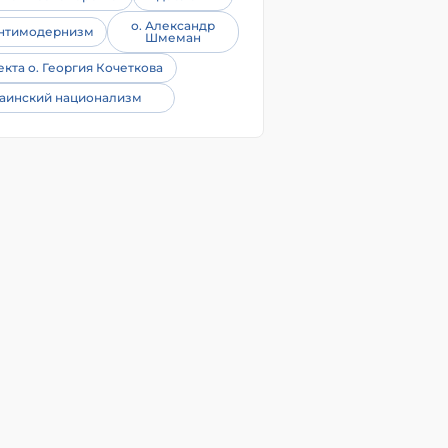
о. Александр
нтимодернизм
Шмеман
екта о. Георгия Кочеткова
аинский национализм