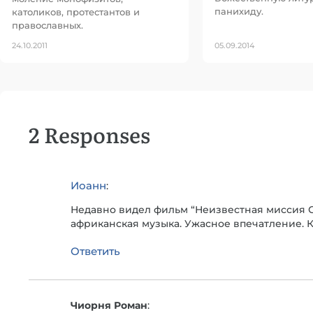
панихиду.
католиков, протестантов и
православных.
24.10.2011
05.09.2014
2 Responses
Иоанн
:
Недавно видел фильм “Неизвестная миссия 
африканская музыка. Ужасное впечатление. К
Ответить
Чиорня Роман
: