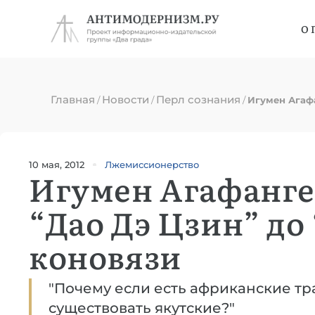
О 
Главная
Новости
Перл сознания
/
/
/
Игумен Агафа
10 мая, 2012
Лжемиссионерство
Игумен Агафангел
“Дао Дэ Цзин” д
коновязи
"Почему если есть африканские тр
существовать якутские?"