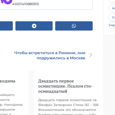
41001410883310
А
С
Укр
Чтобы встретиться в Римини, они
подружились в Москве
икодима
Двадцать первое
осмистишие. Псалом сто-
осмнадцатый
пнейшего
ниста
Двадцать первое осмистишие св.
тр. Никодима
Феофан Затворник Стихи 161 – 168
овершили
Восьмистишие это обозначается
ргию и
буквою или словом «шин — зуб».