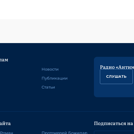
лам
Радио «Анти
Новости
СЛУШАТЬ
Публикации
Статьи
айта
Подписаться на
 Роман
Протоиерей Божидар