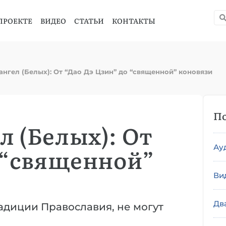
ПРОЕКТЕ
ВИДЕО
СТАТЬИ
КОНТАКТЫ
нгел (Белых): От “Дао Дэ Цзин” до “священной” коновязи
По
 (Белых): От
Ау
о “священной”
Ви
Дв
адиции Православия, не могут