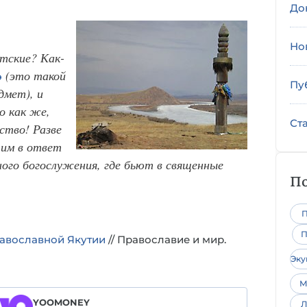
До
Но
тские? Как-
(это такой
э
Пу
дмет), и
о как же,
Ст
ство! Разве
им в ответ
ного богослужения, где бьют в священные
По
П
П
равославной Якутии
// Православие и мир.
Эк
М
YOOMONEY
Л