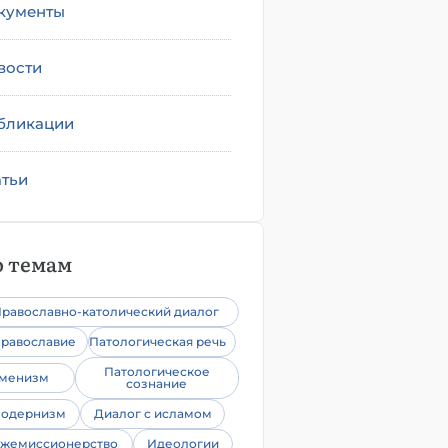
кументы
вости
бликации
атьи
 темам
равославно-католический диалог
равославие
Патологическая речь
Патологическое
уменизм
сознание
одернизм
Диалог с исламом
жемиссионерство
Идеологии