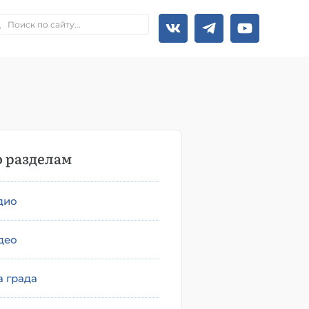
 разделам
дио
део
а града