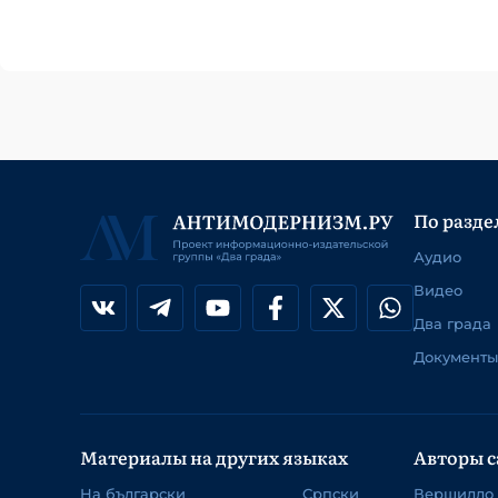
По разде
Аудио
Видео
Два града
Документы
Материалы на других языках
Авторы с
На български
Српски
Вершилло