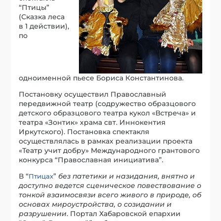
“Птицы”
(Сказка леса
в 1 действии),
по
одноименной пьесе Бориса Константинова.
Постановку осуществил Православный
передвижной театр (содружество образцового
детского образцового театра кукол «Встреча» и
театра «Зонтик» храма свт. Иннокентия
Иркутского). Постановка спектакля
осуществлялась в рамках реализации проекта
«Театр учит добру» Международного грантового
конкурса “Православная инициатива”.
В “
”
без патетики и назидания, внятно и
Птицах
доступно ведется сценическое повествование о
тонкой взаимосвязи всего живого в природе, об
основах мироустройства, о созидании и
разрушении
. Портал Хабаровской епархии