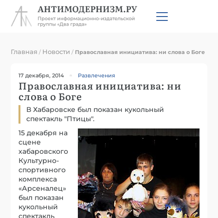
Главная
Новости
/
/
Православная инициатива: ни слова о Боге
17 декабря, 2014
Развлечения
Православная инициатива: ни
слова о Боге
В Хабаровске был показан кукольный
спектакль "Птицы".
15 декабря на
сцене
хабаровского
Культурно-
спортивного
комплекса
«Арсеналец»
был показан
кукольный
спектакль