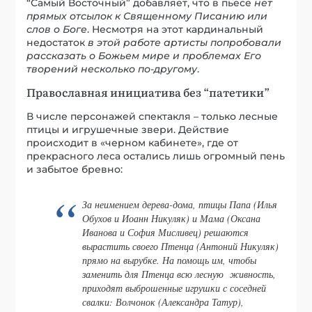
“Самый Восточный” добавляет, что в пьесе
нет
прямых отсылок к Священному Писанию или
слов о Боге
. Несмотря на этот кардинальный
недостаток
в этой работе артисты попробовали
рассказать о Божьем мире и проблемах Его
творений несколько по-другому
.
Православная инициатива без “патетики”
В числе персонажей спектакля – только лесные
птицы и игрушечные звери. Действие
происходит в «черном кабинете», где от
прекрасного леса остались лишь огромный пень
и забытое бревно:
За неимением дерева-дома, птицы Папа (Илья
Обухов и Иоанн Никуляк) и Мама (Оксана
Иванова и София Мисливец) решаются
вырастить своего Птенца (Антоний Никуляк)
прямо на вырубке. На помощь им, чтобы
заменить для Птенца всю лесную живность,
приходят выброшенные игрушки с соседней
свалки: Волчонок (Александра Татур),