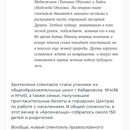
Медвежонок (Татьяна Обухова) и Зайка
(Надежда Обухова). На втором плане
спектакля двигаются машины-лесовозы и
раскрывает пасть страшный мусорный
Дракон. Злобное чудище, захватившее в плен
лесной ручеек, побеждают, заманив его в яму.
Во время битвы Птенец впервые взлетает и
вскоре птичья семья покидает опустевший лес
в поисках еще живой природы. Друзья-игрушки
остаются ждать их возвращения, а вокруг пня
появляются первые зеленые побеги будущего
леса.
Зрителями спектакля стали ученики из
общеобразовательных школ г.Хабаровска №м38
и №м51, а также семьи, получившие
пригласительные билеты в городских Центрах
по работе с населением. В общей сложности, в
этот вечер в «Арсенальце» собралось около 150
детей и родителей.
Вообще, новый спектакль православного