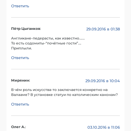
Ответить
Пётр Цыганков
:
29.09.2016 в 01:38
Англикане-педерасты, как известно…….
То есть содомиты-“почётные гости”….
Приплыли.
Ответить
Мирянин
:
29.09.2016 в 10:04
В чём роль искусства-то заключается конкретно на
Валааме? В установке статуи по католическим канонам?
Ответить
Олег А.
:
03.10.2016 в 11:06