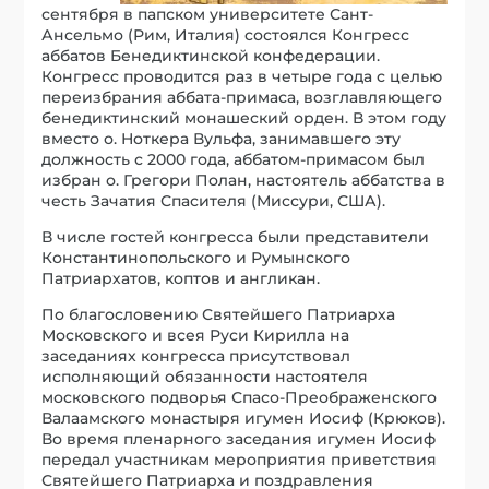
сентября в папском университете Сант-
Ансельмо (Рим, Италия) состоялся Конгресс
аббатов Бенедиктинской конфедерации.
Конгресс проводится раз в четыре года с целью
переизбрания аббата-примаса, возглавляющего
бенедиктинский монашеский орден. В этом году
вместо о. Ноткера Вульфа, занимавшего эту
должность с 2000 года, аббатом-примасом был
избран о. Грегори Полан, настоятель аббатства в
честь Зачатия Спасителя (Миссури, США).
В числе гостей конгресса были представители
Константинопольского и Румынского
Патриархатов, коптов и англикан.
По благословению Святейшего Патриарха
Московского и всея Руси Кирилла на
заседаниях конгресса присутствовал
исполняющий обязанности настоятеля
московского подворья Спасо-Преображенского
Валаамского монастыря игумен Иосиф (Крюков).
Во время пленарного заседания игумен Иосиф
передал участникам мероприятия приветствия
Святейшего Патриарха и поздравления