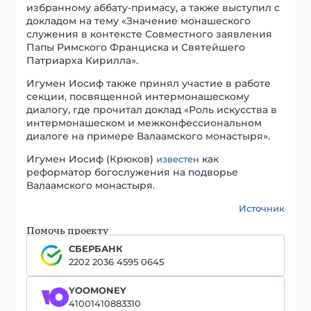
избранному аббату-примасу, а также выступил с
докладом на тему «Значение монашеского
служения в контексте Совместного заявления
Папы Римского Франциска и Святейшего
Патриарха Кирилла».
Игумен Иосиф также принял участие в работе
секции, посвященной интермонашескому
диалогу, где прочитал доклад «Роль искусства в
интермонашеском и межконфессиональном
диалоге на примере Валаамского монастыря».
Игумен Иосиф (Крюков)
как
известен
реформатор богослужения на подворье
Валаамского монастыря.
Источник
Помочь проекту
СБЕРБАНК
2202 2036 4595 0645
YOOMONEY
41001410883310