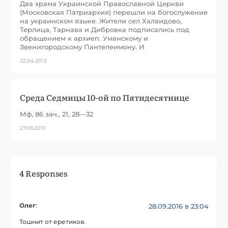
Два храма Украинской Православной Церкви
(Московская Патриархия) перешли на богослужение
на украинском языке. Жители сел Халаидово,
Терлица, Тарнава и Дибровка подписались под
обращением к архиеп. Уманскому и
Звенигородскому Пантелеимону. И
22.04.2013
Среда Седмицы 10-ой по Пятидесятнице
Мф, 86 зач., 21, 28—32
27.08.2013
4 Responses
Олег
:
28.09.2016 в 23:04
Тошнит от еретиков.