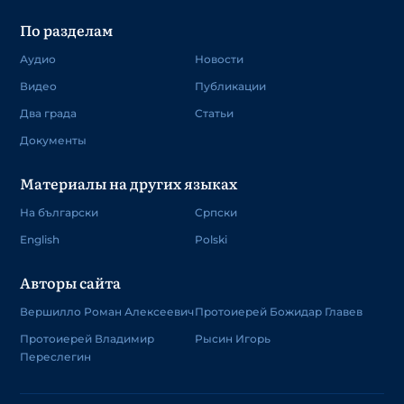
По разделам
Аудио
Новости
Видео
Публикации
Два града
Статьи
Документы
Материалы на других языках
На български
Српски
English
Polski
Авторы сайта
Вершилло Роман Алексеевич
Протоиерей Божидар Главев
Протоиерей Владимир
Рысин Игорь
Переслегин