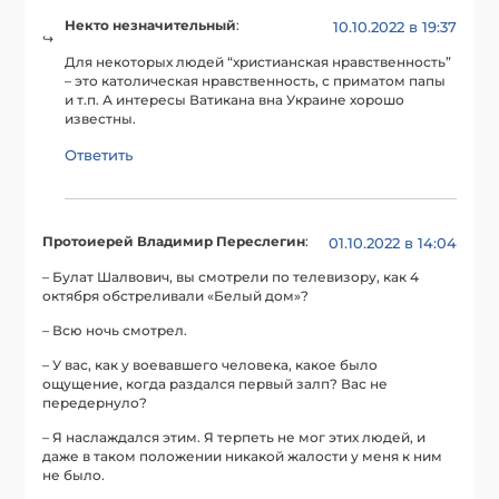
Некто незначительный
:
10.10.2022 в 19:37
Для некоторых людей “христианская нравственность”
– это католическая нравственность, с приматом папы
и т.п. А интересы Ватикана вна Украине хорошо
известны.
Ответить
Протоиерей Владимир Переслегин
:
01.10.2022 в 14:04
– Булат Шалвович, вы смотрели по телевизору, как 4
октября обстреливали «Белый дом»?
– Всю ночь смотрел.
– У вас, как у воевавшего человека, какое было
ощущение, когда раздался первый залп? Вас не
передернуло?
– Я наслаждался этим. Я терпеть не мог этих людей, и
даже в таком положении никакой жалости у меня к ним
не было.