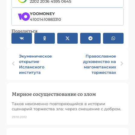
2202 2036 4595 0645
YOOMONEY
41001410883310
Поделиться
Экуменическое
Православное
открытие
духовенство на
Исламского
магометанских
института
торжествах
Мирное сосуществование со злом
Таков неизменно повторяющийся в истории
сценарий торжества зла: через смешение с добром.
29.10.2012