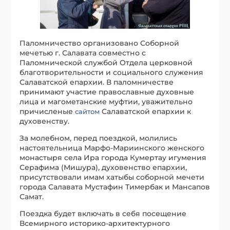
Паломничество организовано Соборной
мечетью г. Салавата совместно с
Паломнической службой Отдела церковной
благотворительности и социального служения
Салаватской епархии. В паломничестве
принимают участие православные духовные
лица и магометанские муфтии, уважительно
причисленые
Салаватской епархии к
сайтом
духовенству.
За молебном, перед поездкой, молились
настоятельница Марфо-Мариинского женского
монастыря села Ира города Кумертау игумения
Серафима (Мишура), духовенство епархии,
присутствовали имам хатыбы соборной мечети
города Салавата Мустафин Тимербак и Мансапов
Самат.
Поездка будет включать в себя посещение
Всемирного историко-архитектурного