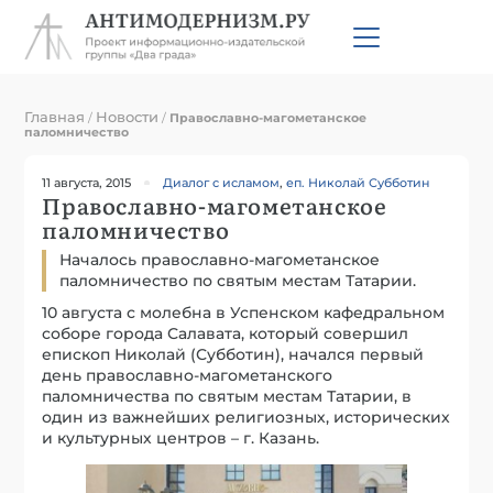
Главная
Новости
/
/
Православно-магометанское
паломничество
11 августа, 2015
Диалог с исламом
,
еп. Николай Субботин
Православно-магометанское
паломничество
Началось православно-магометанское
паломничество по святым местам Татарии.
10 августа с молебна в Успенском кафедральном
соборе города Салавата, который совершил
епископ Николай (Субботин), начался первый
день православно-магометанского
паломничества по святым местам Татарии, в
один из важнейших религиозных, исторических
и культурных центров – г. Казань.