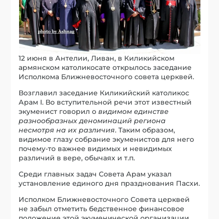
12 июня в Антелии, Ливан, в Киликийском
армянском католикосате открылось заседание
Исполкома Ближневосточного совета церквей.
Возглавил заседание Киликийский католикос
Арам I. Во вступительной речи этот известный
экуменист говорил о
видимом единстве
разнообразных деноминаций региона
несмотря на их различия
. Таким образом,
видимое глазу собрание экуменистов для него
почему-то важнее видимых и невидимых
различий в вере, обычаях и т.п.
Среди главных задач Совета Арам указал
установление единого дня празднования Пасхи.
Исполком Ближневосточного Совета церквей
не забыл отметить бедственное финансовое
положение этой экуменической организации.