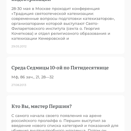
28-30 мая в Москве проходит конференция
«Традиция святоотеческой катехизации:
современные вопросы подготовки катехизаторов»,
организаторами которой выступают Свято-
Филаретовского института (секта о. Георгия
Кочеткова) и отдел религиозного образования и
катехизации Кемеровской и
29.05.2012
Среда Седмицы 10-ой по Пятидесятнице
Мф, 86 зач., 21, 28—32
27.08.2013
Кто Вы, мистер Першин?
С самого начала своего появления на арене
российского пролайфа о. Першин выступил за
введение нового списка категорий и показаний для
убиения внутриутробного младенца. Потом он