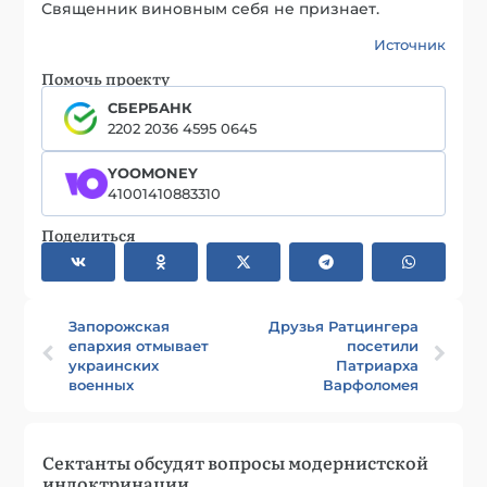
Священник виновным себя не признает.
Источник
Помочь проекту
СБЕРБАНК
2202 2036 4595 0645
YOOMONEY
41001410883310
Поделиться
Запорожская
Друзья Ратцингера
епархия отмывает
посетили
украинских
Патриарха
военных
Варфоломея
Сектанты обсудят вопросы модернистской
индоктринации