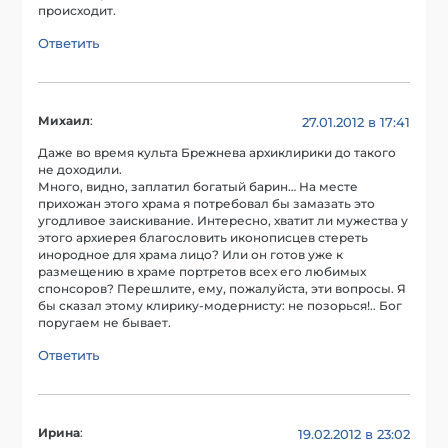
происходит.
Ответить
Михаил
:
27.01.2012 в 17:41
Даже во время культа Брежнева архиклирики до такого
не доходили.
Много, видно, заплатил богатый барин… На месте
прихожан этого храма я потребовал бы замазать это
угодливое заискивание. Интересно, хватит ли мужества у
этого архиерея благословить иконописцев стереть
инородное для храма лицо? Или он готов уже к
размещению в храме портретов всех его любимых
спонсоров? Перешлите, ему, пожалуйста, эти вопросы. Я
бы сказал этому клирику-модернисту: не позорься!.. Бог
поругаем не бывает.
Ответить
Ирина
:
19.02.2012 в 23:02