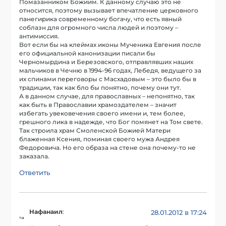
Помазанником Божиим. К данному случаю это не
относится, поэтому вызывает впечатление церковного
панегирика современному богачу, что есть явный
соблазн для огромного числа людей и поэтому –
антимиссия.
Вот если бы на клеймах иконы Мученика Евгения после
его официальной канонизации писали бы
Черномырдина и Березовского, отправлявших наших
мальчиков в Чечню в 1994-96 годах, Лебедя, ведущего за
их спинами переговоры с Масхадовым – это было бы в
традиции, так как бло бы понятно, почему они тут.
А в данном случае, для православных – непонятно, так
как быть в Православии храмоздателем – значит
избегать увековечения своего имени и, тем более,
грешного лика в надежде, что Бог помянет на Том свете.
Так строила храм Смоленской Божией Матери
блаженная Ксения, поминая своего мужа Андрея
Федоровича. Но его образа на стене она почему-то не
заказала.
Ответить
Нафанаил
:
28.01.2012 в 17:24