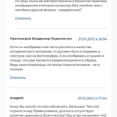
Но ведь была же распространена в Византии практика
изображения ктиторов на иконах (без нимбов, или с
нимбами другой формы – квадратные)?
Ответить
Протоиерей Владимир Переслегин
:
27.01.2012 в 16:54
Если он изображен как часть росписи в качестве
исторического антуража, то должен быть в пиджаке и
галстуке, как на фотографии. А он изображен в тунике и
плаще, что уже является сакрализацией его образа.
Ведь красноармейцы на иконе Новомучеников – не в
туниках.
Ответить
Андрей
:
27.01.2012 в 17:04
Кому Вы хотите это все объяснить, батюшка? Тем кто
глумится над Православием, для кого отсутствует
понятие храмового благочестия? Мы и так понимаем чтО