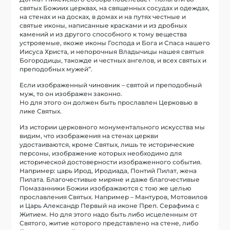
святых Божиих церквах, на священных сосудах и одеждах,
на стенах и на досках, в домах и на путях честные и
святые иконы, написанные красками и из дробных
камений и из другого способного к тому вещества
устрояемые, якоже иконы Господа и Бога и Спаса нашего
Иисуса Христа, и непорочныя Владычицы нашея святыя
Богородицы, такожде и честных ангелов, и всех святых и
преподобных мужей”.
Если изображенный чиновник – святой и преподобный
муж, то он изображен законно.
Но для этого он должен быть прославлен Церковью в
лике Святых.
Из истории церковного монументального искусства мы
видим, что изображения на стенах церкви
удостаиваются, кроме Святых, лишь те исторические
персоны, изображение которых необходимо для
исторической достоверности изображенного события.
Например: царь Ирод, Иродиада, Понтий Пилат, жена
Пилата. Благочестивые миряне и даже благочестивые
Помазанники Божии изображаются с тою же целью
прославления Святых. Например – Мантуров, Мотовилов
и Царь Александр Первый на иконе Преп. Серафима с
Житием. Но для этого надо быть либо исцеленным от
Святого, житие которого представлено на стене, либо