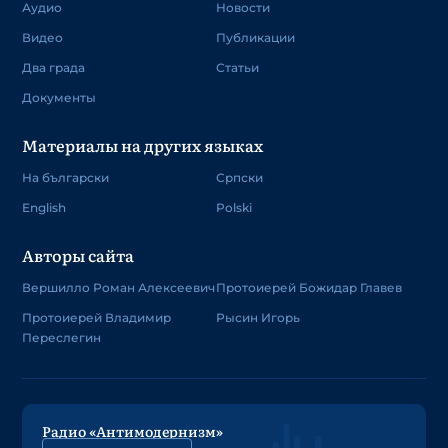
Аудио
Новости
Видео
Публикации
Два града
Статьи
Документы
Материалы на других языках
На български
Српски
English
Polski
Авторы сайта
Вершилло Роман Алексеевич
Протоиерей Божидар Главев
Протоиерей Владимир
Рысин Игорь
Переслегин
Радио «Антимодернизм»