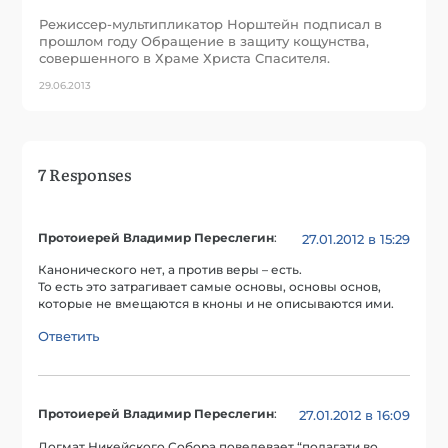
Режиссер-мультипликатор Норштейн подписал в
прошлом году Обращение в защиту кощунства,
совершенного в Храме Христа Спасителя.
29.06.2013
7 Responses
Протоиерей Владимир Переслегин
:
27.01.2012 в 15:29
Канонического нет, а против веры – есть.
То есть это затрагивает самые основы, основы основ,
которые не вмещаются в кноны и не описываются ими.
Ответить
Протоиерей Владимир Переслегин
:
27.01.2012 в 16:09
Догмат Никейского Собора повелевает “полагати во