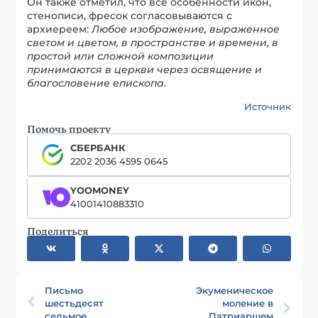
Он также отметил, что все особенности икон,
стенописи, фресок согласовываются с
архиереем:
Любое изображение, выраженное
светом и цветом, в пространстве и времени, в
простой или сложной композиции
принимаются в церкви через освящение и
благословение епископа
.
Источник
Помочь проекту
СБЕРБАНК
2202 2036 4595 0645
YOOMONEY
41001410883310
Поделиться
Письмо
Экуменическое
шестьдесят
моление в
седьмое
Патриаршем