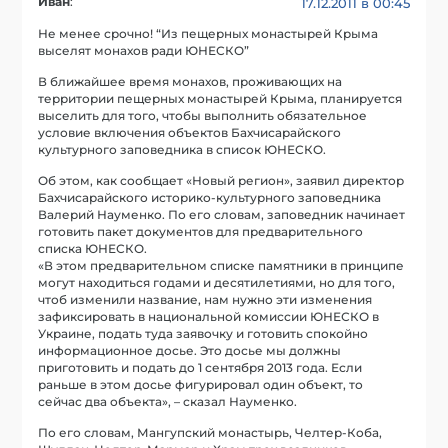
Иван
:
17.12.2011 в 00:45
Не менее срочно! “Из пещерных монастырей Крыма
выселят монахов ради ЮНЕСКО”
В ближайшее время монахов, проживающих на
территории пещерных монастырей Крыма, планируется
выселить для того, чтобы выполнить обязательное
условие включения объектов Бахчисарайского
культурного заповедника в список ЮНЕСКО.
Об этом, как сообщает «Новый регион», заявил директор
Бахчисарайского историко-культурного заповедника
Валерий Науменко. По его словам, заповедник начинает
готовить пакет документов для предварительного
списка ЮНЕСКО.
«В этом предварительном списке памятники в принципе
могут находиться годами и десятилетиями, но для того,
чтоб изменили название, нам нужно эти изменения
зафиксировать в национальной комиссии ЮНЕСКО в
Украине, подать туда заявочку и готовить спокойно
информационное досье. Это досье мы должны
приготовить и подать до 1 сентября 2013 года. Если
раньше в этом досье фигурировал один объект, то
сейчас два объекта», – сказал Науменко.
По его словам, Мангупский монастырь, Челтер-Коба,