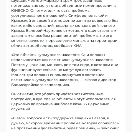
Шулдан, Челтер-Мармар и Храм трех всадников
потенциально могут стать объектами номинирования в
ЮНЕСКО. Он отметил, что есть проблема
урегулирования отношений с Симферопольской и
Крымской епархией в отношении занятых церковью без
каких-либо оснований пещерных монастырей горного
Крыма. Валерий Науменко отметил, что единственным
законным способом решения этой проблемы, по его
мнению, является переселение монахов на территории
вблизи этих объектов, сообщает КИА.
«Это объекты культурного наследия. Они должны
использоваться как памятники культурного наследия.
Поэтому, конечно, монастыри в том виде, в котором они
функционируют сейчас, не могут существовать.
Монастыри должны вновь вернуться в состояние
памятников культурного наследия», — сказал директор
Бахчисарайского заповедника.
Он отметил, что убрать придётся хозяйственные
постройки, а культовые объекты могут использоваться
церковью во времена наиболее важных церковных
служений
«В этом вопросе есть поддержка владыки Лазаря, я
думаю, в скором времени проблема, которая сложилась
на протяжении десятилетий, будет решена», — заключил