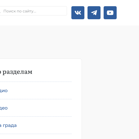
 разделам
дио
део
а града