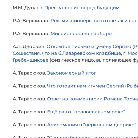
М.М. Дунаев.
Преступление перед будущим
Р.А. Вершилло.
Рок-миссионерство в ответах и во
Р.А. Вершилло.
Миссионерство наоборот
А.Л. Дворкин.
Открытое письмо игумену Сергию (Р
Сошествия, что на б.Лазаревском кладбище, г. Мо
Гребенщикове
(физическое лицо, выполняющее фу
А. Тарасюков.
Закономерный итог
А. Тарасюков.
Что готовит нам игумен Сергий (Рыб
А. Тарасюков.
Ответ на комментарии Романа Торч
А. Тарасюков.
Ещё раз о “православном роке”
А. Тарасюков.
Алисомания в “церковном дворике” 
А. Тарасюков.
“Светлое будущее” и мрачное насто