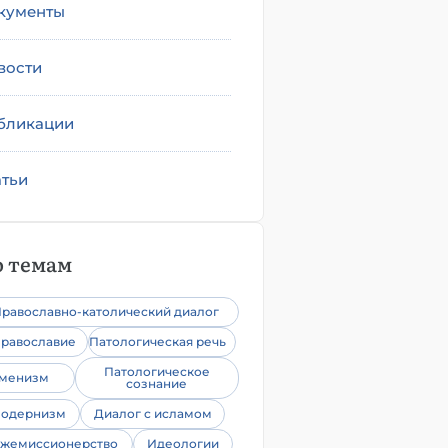
кументы
вости
бликации
атьи
 темам
равославно-католический диалог
равославие
Патологическая речь
Патологическое
уменизм
сознание
одернизм
Диалог с исламом
жемиссионерство
Идеологии