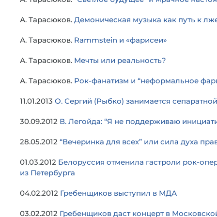
А. Тарасюков.
Демоническая музыка как путь к л
А. Тарасюков.
Rammstein и «фарисеи»
А. Тарасюков.
Мечты или реальность?
А. Тарасюков.
Рок-фанатизм и “неформальное фар
11.01.2013
О. Сергий (Рыбко) занимается сепаратной
30.09.2012
В. Легойда: “Я не поддерживаю инициат
28.05.2012
“Вечеринка для всех” или сила духа пр
01.03.2012
Белоруссия отменила гастроли рок-опер
из Петербурга
04.02.2012
Гребенщиков выступил в МДА
03.02.2012
Гребенщиков даст концерт в Московско