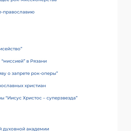
же-православию
исейство”
 “миссией” в Рязани
иву о запрете рок-оперы”
авославных христиан
ы “Иисус Христос – суперзвезда”
й духовной академии