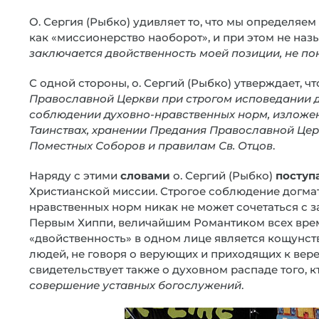
О. Сергия (Рыбко) удивляет то, что мы определяе
как «миссионерство наоборот», и при этом не на
заключается двойственность моей позиции, не п
С одной стороны, о. Сергий (Рыбко) утверждает, ч
Православной Церкви при строгом исповедании 
соблюдении духовно-нравственных норм, изложенн
Таинствах, хранении Предания Православной Цер
Поместных Соборов и правилам Св. Отцов
.
Наряду с этими
словами
о. Сергий (Рыбко)
поступ
Христианской миссии. Строгое соблюдение догм
нравственных норм никак не может сочетаться с з
Первым Хиппи, величайшим Романтиком всех време
«двойственность» в одном лице является кощунс
людей, не говоря о верующих и приходящих к вере
свидетельствует также о духовном распаде того, к
совершение уставных богослужений
.