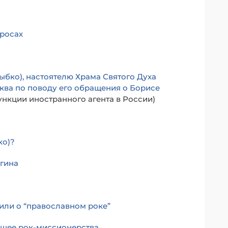
просах
ыбко), настоятелю Храма Святого Духа
сква по поводу его обращения о Борисе
нкции иностранного агента в России)
ко)?
агина
или о “православном роке”
ящее рок-миссионерства