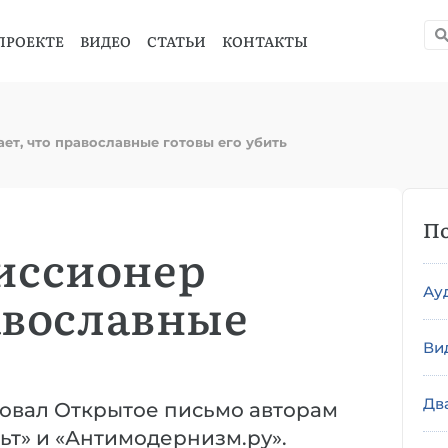
ПРОЕКТЕ
ВИДЕО
СТАТЬИ
КОНТАКТЫ
т, что православные готовы его убить
По
иссионер
Ау
авославные
Ви
Дв
ковал Открытое письмо авторам
ьт» и «Антимодернизм.ру».