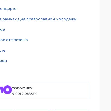
концерте
 в рамках Дня православной молодежи
Age
ов от эпатажа
рте
веди
YOOMONEY
41001410883310