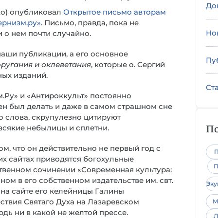
До
ко) опубликовал
Открытое письмо авторам
ернизм.ру»
. Письмо, правда, пока не
Но
 о нем почти случайно.
наши публикации, а его основное
Пу
ругания и оклеветания
, которые о. Сергий
ных изданий.
Ст
м.Ру» и «Антироккульт» постоянно
рен был делать и даже в самом страшном сне
о слова, скрупулезно цитируют
По
всякие небылицы и сплетни.
ом, что он действительно не первый год с
П
их сайтах приводятся богохульные
П
бственном сочинении «Современная культура:
ном в его собственном издательстве им. свт.
Эк
на сайте его келейницы Галины
ствия Святаго Духа на Лазаревском
М
нюдь ни в какой не желтой прессе.
Л