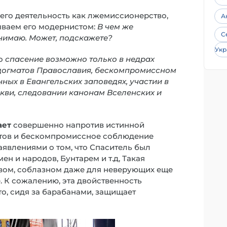
м его деятельность как лжемиссионерство,
А
зываем его модернистом:
В чем же
С
онимаю. Может, подскажете?
Укр
то
спасение возможно только в недрах
догматов Православия, бескомпромиссном
ых в Евангельских заповедях, участии в
кви, следовании канонам Вселенских и
ает
совершенно напротив истинной
атов и бескомпромиссное соблюдение
аявлениями о том, что Спаситель был
н и народов, Бунтарем и т.д, Такая
твом, соблазном даже для неверующих еще
. К сожалению, эта двойственность
то, сидя за барабанами, защищает