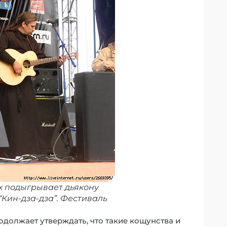
х подыгрывает дьякону
“Кин-дза-дза”. Фестиваль
родолжает утверждать, что такие кощунства и