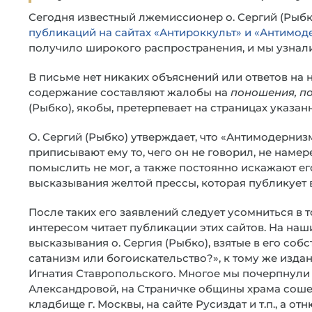
Сегодня известный лжемиссионер о. Сергий (Рыб
публикаций на сайтах «Антироккульт» и «Антимод
получило широкого распространения, и мы узнали
В письме нет никаких объяснений или ответов на 
содержание составляют жалобы на
поношения, по
(Рыбко), якобы, претерпевает на страницах указан
О. Сергий (Рыбко) утверждает, что «Антимодерниз
приписывают ему то, чего он не говорил, не наме
помыслить не мог, а также постоянно искажают ег
высказывания желтой прессы, которая публикует 
После таких его заявлений следует усомниться в т
интересом читает публикации этих сайтов. На наш
высказывания о. Сергия (Рыбко), взятые в его со
сатанизм или богоискательство?», к тому же издан
Игнатия Ставропольского. Многое мы почерпнули 
Александровой, на Страничке общины храма соше
кладбище г. Москвы, на сайте Русиздат и т.п., а от