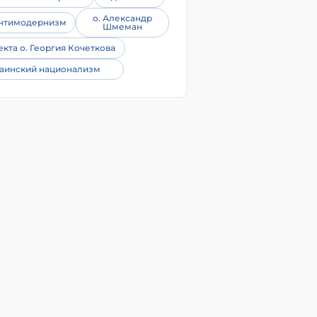
о. Александр
нтимодернизм
Шмеман
екта о. Георгия Кочеткова
аинский национализм